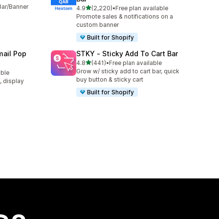
Bar/Banner
별 5개 중
4.9
(2,220)
•
Free plan available
총 리뷰 2220개
Promote sales & notifications on a
custom banner
Built for Shopify
ail Pop
STKY ‑ Sticky Add To Cart Bar
별 5개 중
4.8
(441)
•
Free plan available
총 리뷰 441개
Grow w/ sticky add to cart bar, quick
able
buy button & sticky cart
t, display
Built for Shopify