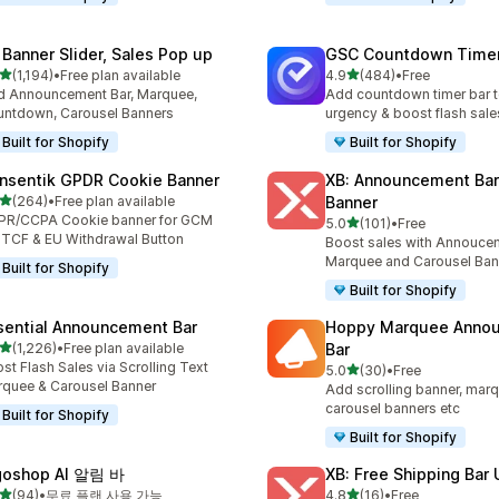
 Banner Slider, Sales Pop up
GSC Countdown Timer
별 5개 중
별 5개 중
(1,194)
•
Free plan available
4.9
(484)
•
Free
리뷰 1194개
총 리뷰 484개
 Announcement Bar, Marquee,
Add countdown timer bar t
ntdown, Carousel Banners
urgency & boost flash sale
Built for Shopify
Built for Shopify
nsentik GPDR Cookie Banner
XB: Announcement Bar
별 5개 중
(264)
•
Free plan available
Banner
리뷰 264개
PR/CCPA Cookie banner for GCM
별 5개 중
5.0
(101)
•
Free
총 리뷰 101개
 TCF & EU Withdrawal Button
Boost sales with Annoucem
Marquee and Carousel Ban
Built for Shopify
Built for Shopify
sential Announcement Bar
Hoppy Marquee Anno
별 5개 중
(1,226)
•
Free plan available
Bar
리뷰 1226개
st Flash Sales via Scrolling Text
별 5개 중
5.0
(30)
•
Free
총 리뷰 30개
quee & Carousel Banner
Add scrolling banner, marq
carousel banners etc
Built for Shopify
Built for Shopify
goshop AI 알림 바
XB: Free Shipping Bar 
별 5개 중
별 5개 중
(94)
•
무료 플랜 사용 가능
4.8
(16)
•
Free