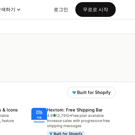
탐색하기
로그인
무료로 시작
Built for Shopify
s & Icons
Hextom: Free Shipping Bar
별 5개 중
ilable
4.9
(2,795)
•
Free plan available
총 리뷰 2795개
, feature
Increase sales with progressive free
shipping messages
Built for Shopify