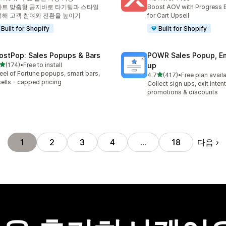
리뷰 94개
총 리뷰 16개
마트 맞춤형 공지바로 타기팅과 스타일
Boost AOV with Progress 
해 고객 참여와 전환율 높이기
for Cart Upsell
Built for Shopify
Built for Shopify
ostPop: Sales Popups & Bars
POWR Sales Popup, Em
별 5개 중
(174)
•
Free to install
up
리뷰 174개
el of Fortune popups, smart bars,
별 5개 중
4.7
(417)
•
Free plan avail
총 리뷰 417개
ells - capped pricing
Collect sign ups, exit inten
promotions & discounts
다음
1
2
3
4
…
18