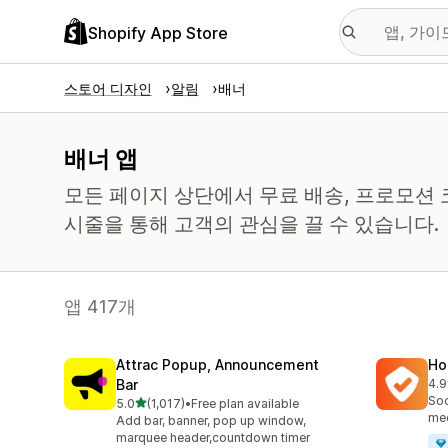
Shopify App Store
스토어 디자인
알림
배너
배너 앱
모든 페이지 상단에서 무료 배송, 프로모션 
시줄을 통해 고객의 관심을 끌 수 있습니다.
앱 417개
Attrac Popup, Announcement
Ho
Bar
4.9
총 
Soc
별 5개 중
5.0
(1,017)
•
Free plan available
총 리뷰 1017개
med
Add bar, banner, pop up window,
marquee header,countdown timer