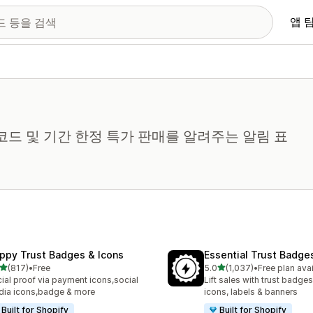
앱 
코드 및 기간 한정 특가 판매를 알려주는 알림 표
ppy Trust Badges & Icons
Essential Trust Badge
별 5개 중
별 5개 중
(817)
•
Free
5.0
(1,037)
•
Free plan ava
리뷰 817개
총 리뷰 1037개
ial proof via payment icons,social
Lift sales with trust badges
ia icons,badge & more
icons, labels & banners
Built for Shopify
Built for Shopify