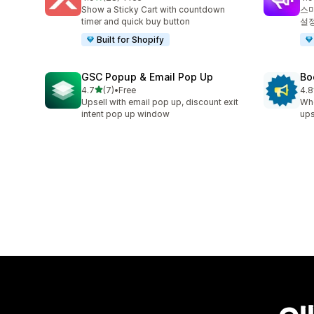
총 리뷰 28개
총 
Show a Sticky Cart with countdown
스
timer and quick buy button
설정
Built for Shopify
GSC Popup & Email Pop Up
Bo
별 5개 중
4.7
(7)
•
Free
4.8
총 리뷰 7개
총 
Upsell with email pop up, discount exit
Whe
intent pop up window
ups