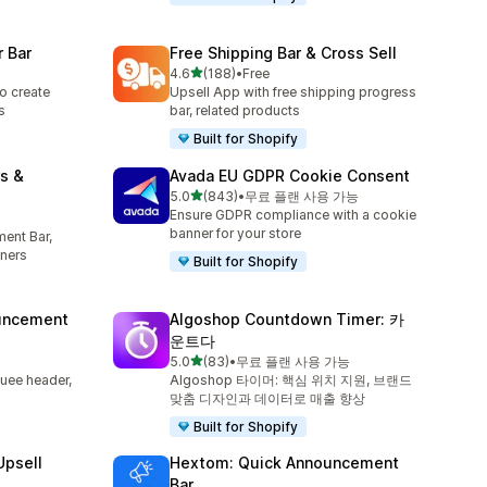
 Bar
Free Shipping Bar & Cross Sell
별 5개 중
4.6
(188)
•
Free
총 리뷰 188개
o create
Upsell App with free shipping progress
s
bar, related products
Built for Shopify
s &
Avada EU GDPR Cookie Consent
별 5개 중
5.0
(843)
•
무료 플랜 사용 가능
총 리뷰 843개
Ensure GDPR compliance with a cookie
banner for your store
ent Bar,
ners
Built for Shopify
uncement
Algoshop Countdown Timer: 카
운트다
별 5개 중
5.0
(83)
•
무료 플랜 사용 가능
총 리뷰 83개
uee header,
Algoshop 타이머: 핵심 위치 지원, 브랜드
맞춤 디자인과 데이터로 매출 향상
Built for Shopify
Upsell
Hextom: Quick Announcement
Bar