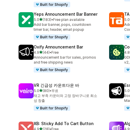
Built for Shopify
Yeps Announcement Bar Banner
TA
별 5개 중
5.0
(183)
•
Free plan available
5.0
총 리뷰 183개
총 
Add bar banner, pops, countdown
Add
timer bar, header, email popup
Cou
Built for Shopify
Oxify Announcement Bar
Co
별 5개 중
4.9
(44)
•
Free
4.8
총 리뷰 44개
총 
Announcement bar for sales, promos
GD
and free shipping news
v2,
Built for Shopify
VR 긴급성 카운트다운 바
Es
별 5개 중
5.0
(80)
•
무료
5.0
총 리뷰 80개
총 
재고 부족 카운터와 고정 장바구니로 희소
Boo
성 창출
Mar
Built for Shopify
XB: Sticky Add To Cart Button
Al
별 5개 중
4.9
(28)
•
Free
4.9