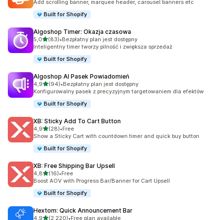
Add scrolling banner, marquee header, carousel banners etc
Built for Shopify
Algoshop Timer: Okazja czasowa
na 5 gwiazdek
5,0
(83)
•
Bezpłatny plan jest dostępny
Łączna liczba recenzji: 83
Inteligentny timer tworzy pilność i zwiększa sprzedaż
Built for Shopify
Algoshop AI Pasek Powiadomień
na 5 gwiazdek
4,9
(94)
•
Bezpłatny plan jest dostępny
Łączna liczba recenzji: 94
Konfigurowalny pasek z precyzyjnym targetowaniem dla efektów
Built for Shopify
XB: Sticky Add To Cart Button
na 5 gwiazdek
4,9
(28)
•
Free
Łączna liczba recenzji: 28
Show a Sticky Cart with countdown timer and quick buy button
Built for Shopify
XB: Free Shipping Bar Upsell
na 5 gwiazdek
4,8
(16)
•
Free
Łączna liczba recenzji: 16
Boost AOV with Progress Bar/Banner for Cart Upsell
Built for Shopify
Hextom: Quick Announcement Bar
na 5 gwiazdek
4,9
(2 220)
•
Free plan available