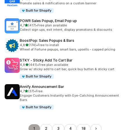
Łączna liczba recenzji: 2220
Promote sales & notifications on a custom banner
Built for Shopify
POWR Sales Popup, Email Pop up
na 5 gwiazdek
4,7
(417)
•
Free plan available
Łączna liczba recenzji: 417
Collect sign ups, exit intent, display promotions & discounts
BoostPop: Sales Popups & Bars
na 5 gwiazdek
4,8
(174)
•
Free to install
Łączna liczba recenzji: 174
Wheel of Fortune popups, smart bars, upsells - capped pricing
STKY ‑ Sticky Add To Cart Bar
na 5 gwiazdek
4,8
(441)
•
Free plan available
Łączna liczba recenzji: 441
Grow w/ sticky add to cart bar, quick buy button & sticky cart
Built for Shopify
Annify Announcement Bar
na 5 gwiazdek
4,7
(37)
•
Free
Łączna liczba recenzji: 37
Engage Customers Instantly with Eye-Catching Announcement
Bars
Built for Shopify
1
2
3
4
18