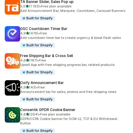
TA Banner Slider, Sales Pop up
na 5 gwiazdek
5,0
(1 193)
•
Free plan available
Łączna liczba recenzji: 1193
Add Announcement Bar, Marquee, Countdown, Carousel Banners
Built for Shopify
GSC Countdown Timer Bar
na 5 gwiazdek
4,9
(479)
•
Free
Łączna liczba recenzji: 479
Add countdown timer bar to create urgency & boost flash sales
Built for Shopify
Free Shipping Bar & Cross Sell
na 5 gwiazdek
4,6
(187)
•
Free
Łączna liczba recenzji: 187
Upsell App with free shipping progress bar, related products
Built for Shopify
Oxify Announcement Bar
na 5 gwiazdek
4,9
(43)
•
Free
Łączna liczba recenzji: 43
Announcement bar for sales, promos and free shipping news
Built for Shopify
Consentik GPDR Cookie Banner
na 5 gwiazdek
4,8
(264)
•
Free plan available
Łączna liczba recenzji: 264
GDPR/CCPA Cookie banner for GCM v2, TCF & EU Withdrawal
Button
Built for Shopify