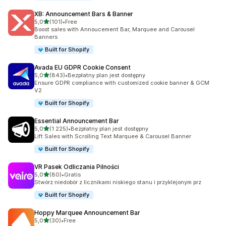
XB: Announcement Bars & Banner
na 5 gwiazdek
5,0
(101)
•
Free
Łączna liczba recenzji: 101
Boost sales with Annoucement Bar, Marquee and Carousel
Banners
Built for Shopify
Avada EU GDPR Cookie Consent
na 5 gwiazdek
5,0
(843)
•
Bezpłatny plan jest dostępny
Łączna liczba recenzji: 843
Ensure GDPR compliance with customized cookie banner & GCM
V2
Built for Shopify
Essential Announcement Bar
na 5 gwiazdek
5,0
(1 225)
•
Bezpłatny plan jest dostępny
Łączna liczba recenzji: 1225
Lift Sales with Scrolling Text Marquee & Carousel Banner
Built for Shopify
VR Pasek Odliczania Pilności
na 5 gwiazdek
5,0
(80)
•
Gratis
Łączna liczba recenzji: 80
Stwórz niedobór z licznikami niskiego stanu i przyklejonym prz
Built for Shopify
Hoppy Marquee Announcement Bar
na 5 gwiazdek
5,0
(30)
•
Free
Łączna liczba recenzji: 30