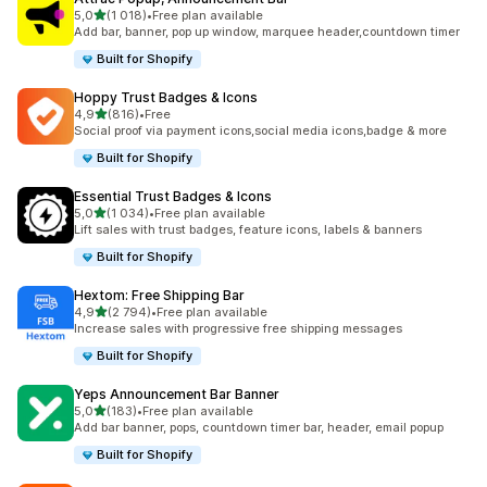
na 5 gwiazdek
5,0
(1 018)
•
Free plan available
Łączna liczba recenzji: 1018
Add bar, banner, pop up window, marquee header,countdown timer
Built for Shopify
Hoppy Trust Badges & Icons
na 5 gwiazdek
4,9
(816)
•
Free
Łączna liczba recenzji: 816
Social proof via payment icons,social media icons,badge & more
Built for Shopify
Essential Trust Badges & Icons
na 5 gwiazdek
5,0
(1 034)
•
Free plan available
Łączna liczba recenzji: 1034
Lift sales with trust badges, feature icons, labels & banners
Built for Shopify
Hextom: Free Shipping Bar
na 5 gwiazdek
4,9
(2 794)
•
Free plan available
Łączna liczba recenzji: 2794
Increase sales with progressive free shipping messages
Built for Shopify
Yeps Announcement Bar Banner
na 5 gwiazdek
5,0
(183)
•
Free plan available
Łączna liczba recenzji: 183
Add bar banner, pops, countdown timer bar, header, email popup
Built for Shopify