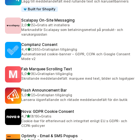
Lägg till meddelandefält med rullande text och karusellbanners
Built for Shopify
Scalapay On‑Site Messaging
av 5 stjärnor
2,0
(5)
•
Gratis att installera
5 recensioner totalt
Marknadsför Scalapay som betalningsmetod på produkt- och
varukorgssidan
Complianz Consent
av 5 stjärnor
4,4
(265)
•
Gratisplan tillgänglig
265 recensioner totalt
Automatiserad cookie-banner – GDPR, CCPA och Google Consent
Mode v2
Fab Marquee Scrolling Text
av 5 stjärnor
5,0
(8)
•
Gratisplan tillgänglig
8 recensioner totalt
Skrollande meddelandefält: marquee med text, bilder och logotyper
Flash Announcement Bar
av 5 stjärnor
5,0
(2)
•
Gratisplan tillgänglig
2 recensioner totalt
Lansera iögonfallande och riktade meddelandefält för din butik
Nova: GDPR Cookie Consent
av 5 stjärnor
4,7
(819)
•
Gratis
819 recensioner totalt
Cookie-bar för efterlevnad och integritet enligt EU:s GDPR- och
CCPA-policyer
Optinify ‑ Email & SMS Popups