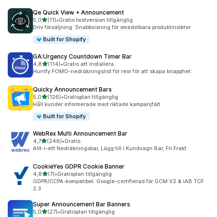
Qe Quick View + Announcement
av 5 stjärnor
5,0
(11)
•
Gratis testversion tillgänglig
11 recensioner totalt
Driv försäljning: Snabbvisning för omedelbara produktinsikter
Built for Shopify
GA:Urgency Countdown Timer Bar
av 5 stjärnor
4,8
(114)
•
Gratis att installera
114 recensioner totalt
Hurrify FOMO-nedräkningslist för reor för att skapa knapphet.
Quicky Announcement Bars
av 5 stjärnor
5,0
(126)
•
Gratisplan tillgänglig
126 recensioner totalt
Håll kunder informerade med riktade kampanjfält
Built for Shopify
WebRex Multi Announcement Bar
av 5 stjärnor
4,7
(246)
•
Gratis
246 recensioner totalt
Allt-i-ett Nedräkningsbar, Lägg till i Kundvagn Bar, Fri Frakt
CookieYes GDPR Cookie Banner
av 5 stjärnor
4,8
(7)
•
Gratisplan tillgänglig
7 recensioner totalt
GDPR/CCPA-kompatibel. Google-certifierad för GCM V2 & IAB TCF
2.3
Super Announcement Bar Banners
av 5 stjärnor
5,0
(27)
•
Gratisplan tillgänglig
27 recensioner totalt