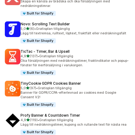
Skapa en känsla av brådska och öka försäljningen med
nedräkningstimrar.
Built for Shopify
Novo: Scrolling Text Builder
av 5 stjärnor
5,0
(6)
•
Gratisplan tillgänglig
6 recensioner totalt
Lägg till textremsa, rulltext, löptext, fraktfält eller nedräkningsfält
Built for Shopify
TicTac ‑ Timer, Bar & Upsell
av 5 stjärnor
4,9
(137)
•
Gratisplan tillgänglig
137 recensioner totalt
Öka försäljningen med nedräkningstimer, fraktindikator och popup-
fönster för merförsäljning i varukorgen.
Built for Shopify
TinyCookie GDPR Cookies Banner
av 5 stjärnor
5,0
(97)
•
Gratisplan tillgänglig
97 recensioner totalt
Banner för GDPR/CCPA-efterlevnad av cookies med Google
Consent V2!
Built for Shopify
Profy Banner & Countdown Timer
av 5 stjärnor
4,9
(119)
•
Gratisplan tillgänglig
119 recensioner totalt
Lägg till nedräkningstimer, kupong och rullande text för nästa rea
Built for Shopify