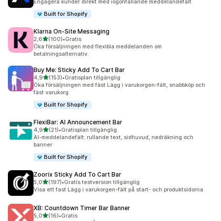
Engagera kunder direkt med iögonfallande meddelandefält
Built for Shopify
Klarna On‑Site Messaging
av 5 stjärnor
2,6
(100)
•
Gratis
100 recensioner totalt
Öka försäljningen med flexibla meddelanden om
betalningsalternativ.
Buy Me: Sticky Add To Cart Bar
av 5 stjärnor
4,9
(153)
•
Gratisplan tillgänglig
153 recensioner totalt
Öka försäljningen med fäst Lägg i varukorgen-fält, snabbköp och
fäst varukorg
Built for Shopify
FlexiBar: AI Announcement Bar
av 5 stjärnor
4,9
(21)
•
Gratisplan tillgänglig
21 recensioner totalt
AI-meddelandefält: rullande text, sidhuvud, nedräkning och
banner
Built for Shopify
Zoorix Sticky Add To Cart Bar
av 5 stjärnor
5,0
(197)
•
Gratis testversion tillgänglig
197 recensioner totalt
Visa ett fast Lägg i varukorgen-fält på start- och produktsidorna
XB: Countdown Timer Bar Banner
av 5 stjärnor
5,0
(16)
•
Gratis
16 recensioner totalt