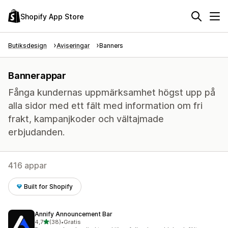
Shopify App Store
Butiksdesign
Aviseringar
Banners
Bannerappar
Fånga kundernas uppmärksamhet högst upp på
alla sidor med ett fält med information om fri
frakt, kampanjkoder och vältajmade
erbjudanden.
416 appar
Built for Shopify
Annify Announcement Bar
av 5 stjärnor
4,7
(38)
•
Gratis
38 recensioner totalt