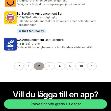
av 5 stjärnor
5,0
(8)
•
Gratis testversion tillgänglig
8 recensioner totalt
Designa och kör dina popup-kampanjer på en minut
BL Scrolling Announcement Bar
av 5 stjärnor
5,0
(5)
•
Gratisplan tillgänglig
5 recensioner totalt
Rullande meddelandefält för att animera meddelanden och
uppdateringar.
Built for Shopify
GA:Announcement Bar+Banners
av 5 stjärnor
4,8
(28)
•
Gratis
28 recensioner totalt
Bildspel för kupongbanners och rullande meddelandefält
1
2
3
4
5
18
Vill du lägga till en app?
Prova Shopify gratis i 3 dagar