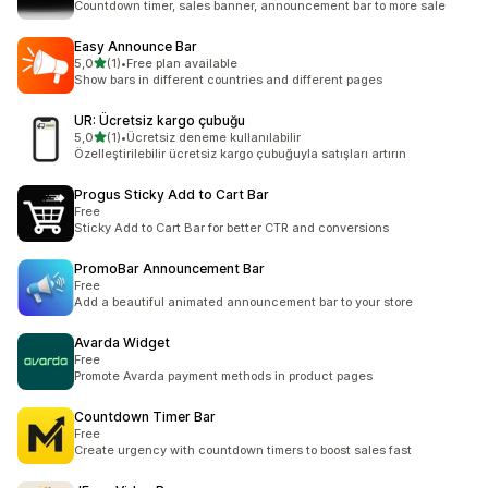
Countdown timer, sales banner, announcement bar to more sale
Easy Announce Bar
5 yıldız üzerinden
5,0
(1)
•
Free plan available
toplam 1 değerlendirme
Show bars in different countries and different pages
UR: Ücretsiz kargo çubuğu
5 yıldız üzerinden
5,0
(1)
•
Ücretsiz deneme kullanılabilir
toplam 1 değerlendirme
Özelleştirilebilir ücretsiz kargo çubuğuyla satışları artırın
Progus Sticky Add to Cart Bar
Free
Sticky Add to Cart Bar for better CTR and conversions
PromoBar Announcement Bar
Free
Add a beautiful animated announcement bar to your store
Avarda Widget
Free
Promote Avarda payment methods in product pages
Countdown Timer Bar
Free
Create urgency with countdown timers to boost sales fast