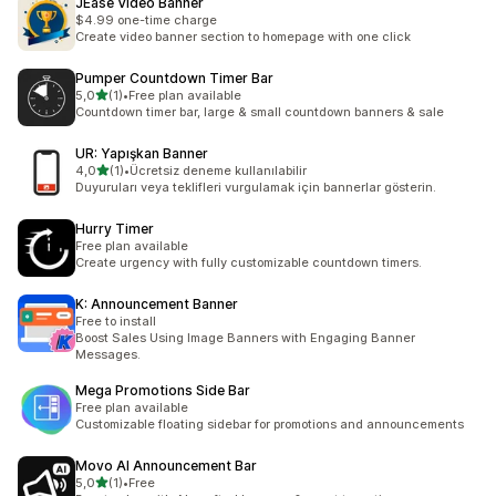
JEase Video Banner
$4.99 one-time charge
Create video banner section to homepage with one click
Pumper Countdown Timer Bar
5 yıldız üzerinden
5,0
(1)
•
Free plan available
toplam 1 değerlendirme
Countdown timer bar, large & small countdown banners & sale
UR: Yapışkan Banner
5 yıldız üzerinden
4,0
(1)
•
Ücretsiz deneme kullanılabilir
toplam 1 değerlendirme
Duyuruları veya teklifleri vurgulamak için bannerlar gösterin.
Hurry Timer
Free plan available
Create urgency with fully customizable countdown timers.
K: Announcement Banner
Free to install
Boost Sales Using Image Banners with Engaging Banner
Messages.
Mega Promotions Side Bar
Free plan available
Customizable floating sidebar for promotions and announcements
Movo AI Announcement Bar
5 yıldız üzerinden
5,0
(1)
•
Free
toplam 1 değerlendirme