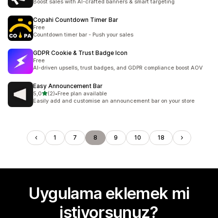
Boost sales with AI-crafted banners & smart targeting
Copahi Countdown Timer Bar
Free
Countdown timer bar - Push your sales
GDPR Cookie & Trust Badge Icon
Free
AI-driven upsells, trust badges, and GDPR compliance boost AOV
Easy Announcement Bar
5 yıldız üzerinden
5,0
(2)
•
Free plan available
toplam 2 değerlendirme
Easily add and customise an announcement bar on your store
1
7
8
9
10
18
Uygulama eklemek mi
istiyorsunuz?