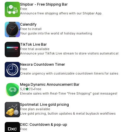
Shipbar ‑ Free Shipping Bar
Free
Announce free shipping offers with our Shipbar App.
Calendify
Free to install
Your guide into the world of holiday marketing
TikTok Live Bar
Free trial available
Announce your TikTok Live stream to store visitors automatical
Nexora Countdown Timer
Free
Create urgency with customizable countdown timers for sales
Mega Dynamic Announcement Bar
5 yıldız üzerinden
5,0
(1)
•
Free
toplam 1 değerlendirme
Elevate sales with Real-Time "Free Shipping" goal messages!
Spotmetal: Live gold pricing
Free plan available
Live gold pricing, bullion updates & metal buyback workflows
DXC: Countdown & pop‑up
Free