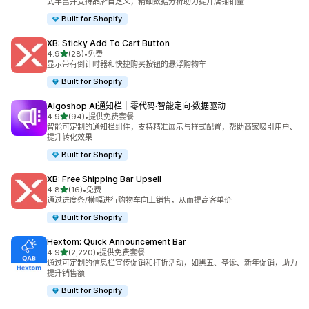
式丰富并支持品牌自定义，精细数据分析助力提升店铺销量
Built for Shopify
XB: Sticky Add To Cart Button
星（满分 5 星）
4.9
(28)
•
免费
总共 28 条评论
显示带有倒计时器和快捷购买按钮的悬浮购物车
Built for Shopify
Algoshop AI通知栏｜零代码·智能定向·数据驱动
星（满分 5 星）
4.9
(94)
•
提供免费套餐
总共 94 条评论
智能可定制的通知栏组件，支持精准展示与样式配置，帮助商家吸引用户、
提升转化效果
Built for Shopify
XB: Free Shipping Bar Upsell
星（满分 5 星）
4.8
(16)
•
免费
总共 16 条评论
通过进度条/横幅进行购物车向上销售，从而提高客单价
Built for Shopify
Hextom: Quick Announcement Bar
星（满分 5 星）
4.9
(2,220)
•
提供免费套餐
总共 2220 条评论
通过可定制的信息栏宣传促销和打折活动，如黑五、圣诞、新年促销，助力
提升销售额
Built for Shopify