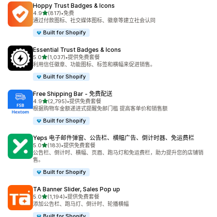
Hoppy Trust Badges & Icons
星（满分 5 星）
4.9
(817)
•
免费
总共 817 条评论
通过付款图标、社交媒体图标、徽章等建立社会认同
Built for Shopify
Essential Trust Badges & Icons
星（满分 5 星）
5.0
(1,037)
•
提供免费套餐
总共 1037 条评论
利用信任徽章、功能图标、标签和横幅来促进销售。
Built for Shopify
Free Shipping Bar ‑ 免费配送
星（满分 5 星）
4.9
(2,795)
•
提供免费套餐
总共 2795 条评论
根据购物车金额递进式提醒免邮门槛 提高客单价和销售额
Built for Shopify
Yeps 电子邮件弹窗、公告栏、横幅广告、倒计时器、免运费栏
星（满分 5 星）
5.0
(183)
•
提供免费套餐
总共 183 条评论
公告栏、倒计时、横幅、页眉、跑马灯和免运费栏，助力提升您的店铺销
售。
Built for Shopify
TA Banner Slider, Sales Pop up
星（满分 5 星）
5.0
(1,194)
•
提供免费套餐
总共 1194 条评论
添加公告栏、跑马灯、倒计时、轮播横幅
Built for Shopify