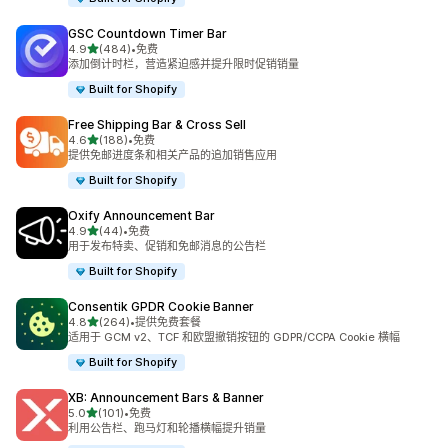
GSC Countdown Timer Bar
星（满分 5 星）
4.9
(484)
•
免费
总共 484 条评论
添加倒计时栏，营造紧迫感并提升限时促销销量
Built for Shopify
Free Shipping Bar & Cross Sell
星（满分 5 星）
4.6
(188)
•
免费
总共 188 条评论
提供免邮进度条和相关产品的追加销售应用
Built for Shopify
Oxify Announcement Bar
星（满分 5 星）
4.9
(44)
•
免费
总共 44 条评论
用于发布特卖、促销和免邮消息的公告栏
Built for Shopify
Consentik GPDR Cookie Banner
星（满分 5 星）
4.8
(264)
•
提供免费套餐
总共 264 条评论
适用于 GCM v2、TCF 和欧盟撤销按钮的 GDPR/CCPA Cookie 横幅
Built for Shopify
XB: Announcement Bars & Banner
星（满分 5 星）
5.0
(101)
•
免费
总共 101 条评论
利用公告栏、跑马灯和轮播横幅提升销量