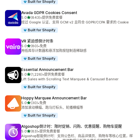
Built for Shopify
Avada GDPR Cookies Consent
星（满分 5 星）
5.0
(843)
•
提供免费套餐
总共 843 条评论
经过 Google 认证、支持 GCM v2 且符合 GDPR/CCPA 要求的 Cookie
Built for Shopify
VR 紧迫感倒计时条
星（满分 5 星）
5.0
(80)
•
免费
总共 80 条评论
用低库存计数器和悬浮加购按钮制造稀缺感
Built for Shopify
Essential Announcement Bar
星（满分 5 星）
5.0
(1,226)
•
提供免费套餐
总共 1226 条评论
Lift Sales with Scrolling Text Marquee & Carousel Banner
Built for Shopify
Hoppy Marquee Announcement Bar
星（满分 5 星）
5.0
(30)
•
免费
总共 30 条评论
添加滚动横幅、跑马灯标头、轮播横幅等
Built for Shopify
Algoshop倒计时：限时促销、闪购、优惠提醒、购物车提醒
星（满分 5 星）
5.0
(83)
•
提供免费套餐
总共 83 条评论
Algoshop智能倒计时：支持公告栏、商品详情页、购物车等核心位置，样