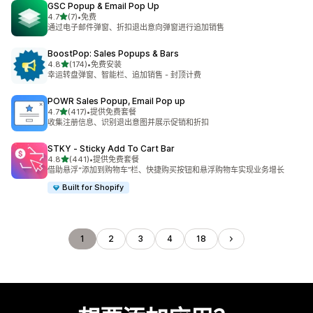
GSC Popup & Email Pop Up
星（满分 5 星）
4.7
(7)
•
免费
总共 7 条评论
通过电子邮件弹窗、折扣退出意向弹窗进行追加销售
BoostPop: Sales Popups & Bars
星（满分 5 星）
4.8
(174)
•
免费安装
总共 174 条评论
幸运转盘弹窗、智能栏、追加销售 - 封顶计费
POWR Sales Popup, Email Pop up
星（满分 5 星）
4.7
(417)
•
提供免费套餐
总共 417 条评论
收集注册信息、识别退出意图并展示促销和折扣
STKY ‑ Sticky Add To Cart Bar
星（满分 5 星）
4.8
(441)
•
提供免费套餐
总共 441 条评论
借助悬浮“添加到购物车”栏、快捷购买按钮和悬浮购物车实现业务增长
Built for Shopify
1
2
3
4
18