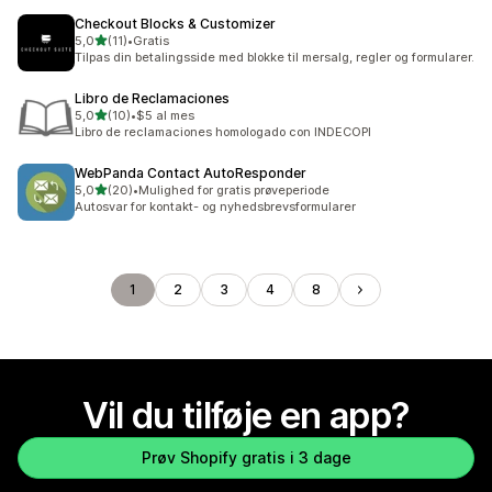
Checkout Blocks & Customizer
ud af 5 stjerner
5,0
(11)
•
Gratis
11 anmeldelser i alt
Tilpas din betalingsside med blokke til mersalg, regler og formularer.
Libro de Reclamaciones
ud af 5 stjerner
5,0
(10)
•
$5 al mes
10 anmeldelser i alt
Libro de reclamaciones homologado con INDECOPI
WebPanda Contact AutoResponder
ud af 5 stjerner
5,0
(20)
•
Mulighed for gratis prøveperiode
20 anmeldelser i alt
Autosvar for kontakt- og nyhedsbrevsformularer
1
2
3
4
8
Vil du tilføje en app?
Prøv Shopify gratis i 3 dage