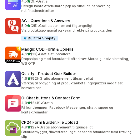
ud af 5 stjerner
4,5
(9)
•
Gratis
9 anmeldelser i alt
Design kontaktformularer, pop op-vinduer, bannere og
notifikationsbjælker
AC ‑ Questions & Answers
ud af 5 stjerner
5,0
(25)
•
Gratis abonnement tilgængeligt
25 anmeldelser i alt
Vis produktspørgsmål og -svar direkte på produktsiden
Built for Shopify
Madgic COD Form & Upsells
ud af 5 stjerner
4,6
(19)
•
Gratis at installere
19 anmeldelser i alt
Dropshipping med formular til efterkrav: Mersalg, delvis betaling,
WS OTP
Quizify ‑ Product Quiz Builder
ud af 5 stjerner
4,6
(82)
•
Gratis abonnement tilgængeligt
82 anmeldelser i alt
Værktøj til opbygning af produktanbefalingsquizzer med flest
besvarelser
O: Chat buttons & Contact Form
ud af 5 stjerner
4,9
(248)
•
Gratis
248 anmeldelser i alt
Få kundeemner: Facebook Messenger, chatknapper og
kontaktformular
CP24 Form Builder, File Upload
ud af 5 stjerner
4,9
(22)
•
Gratis abonnement tilgængeligt
22 anmeldelser i alt
Formularbygger, filoverførsel og tilpassede formularer med træk og
slip