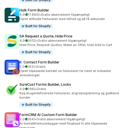
Built for Shopify
Hulk Form Builder
ud af 5 stjerner
4,9
(1.885)
•
Gratis abonnement tilgængeligt
1885 anmeldelser i alt
Opret stilfulde formularer med lethed og på få sekunder.
Built for Shopify
SA Request a Quote, Hide Price
ud af 5 stjerner
4,9
(612)
•
Gratis abonnement tilgængeligt
612 anmeldelser i alt
Hide Price, Request Quotes, Make an Offer, hide Add to Cart
Built for Shopify
K: Contact Form Builder
ud af 5 stjerner
5,0
(62)
•
Gratis
62 anmeldelser i alt
Opret tilpassede kontakt os-formularer for nemt at indsamle
anmodninger.
SureCust Forms Builder, Locks
ud af 5 stjerner
4,9
(96)
•
Gratis
96 anmeldelser i alt
Byg brugerdefinerede formularer, engrosregistrering og godkend
kunder
Built for Shopify
FormCRM AI Custom Form Builder
ud af 5 stjerner
5,0
(64)
•
Gratis abonnement tilgængeligt
64 anmeldelser i alt
AI-kontaktformularbygger med filupload til alle tilpassede
formularer