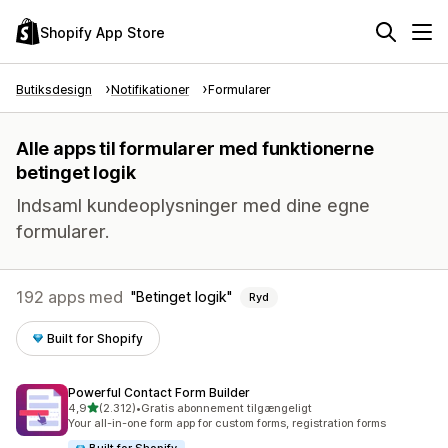
Shopify App Store
Butiksdesign
Notifikationer
Formularer
Alle apps til formularer med funktionerne
betinget logik
Indsaml kundeoplysninger med dine egne
formularer.
192 apps med
Betinget logik
Ryd
Built for Shopify
Powerful Contact Form Builder
ud af 5 stjerner
4,9
(2.312)
•
Gratis abonnement tilgængeligt
2312 anmeldelser i alt
Your all-in-one form app for custom forms, registration forms