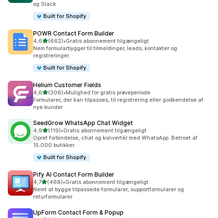
og Slack
Built for Shopify
POWR Contact Form Builder
ud af 5 stjerner
4,6
(662)
•
Gratis abonnement tilgængeligt
662 anmeldelser i alt
Nem formularbygger til tilmeldinger, leads, kontakter og
registreringer.
Built for Shopify
Helium Customer Fields
ud af 5 stjerner
4,6
(306)
•
Mulighed for gratis prøveperiode
306 anmeldelser i alt
Formularer, der kan tilpasses, til registrering eller godkendelse af
nye kunder
SeedGrow WhatsApp Chat Widget
ud af 5 stjerner
4,9
(119)
•
Gratis abonnement tilgængeligt
119 anmeldelser i alt
Opret forbindelse, chat og konvertér med WhatsApp. Betroet af
15.000 butikker
Built for Shopify
Pify AI Contact Form Builder
ud af 5 stjerner
4,7
(468)
•
Gratis abonnement tilgængeligt
468 anmeldelser i alt
Nemt at bygge tilpassede formularer, supportformularer og
returformularer
UpForm Contact Form & Popup