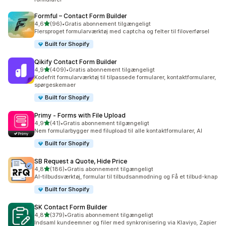
Formful – Contact Form Builder
ud af 5 stjerner
4,6
(96)
•
Gratis abonnement tilgængeligt
96 anmeldelser i alt
Flersproget formularværktøj med captcha og felter til filoverførsel
Built for Shopify
Qikify Contact Form Builder
ud af 5 stjerner
4,9
(409)
•
Gratis abonnement tilgængeligt
409 anmeldelser i alt
Kodefrit formularværktøj til tilpassede formularer, kontaktformularer,
spørgeskemaer
Built for Shopify
Primy ‑ Forms with File Upload
ud af 5 stjerner
4,9
(41)
•
Gratis abonnement tilgængeligt
41 anmeldelser i alt
Nem formularbygger med filupload til alle kontaktformularer, AI
Built for Shopify
SB Request a Quote, Hide Price
ud af 5 stjerner
4,8
(186)
•
Gratis abonnement tilgængeligt
186 anmeldelser i alt
AI-tilbudsværktøj, formular til tilbudsanmodning og Få et tilbud-knap
Built for Shopify
SK Contact Form Builder
ud af 5 stjerner
4,8
(379)
•
Gratis abonnement tilgængeligt
379 anmeldelser i alt
Indsaml kundeemner og filer med synkronisering via Klaviyo, Zapier