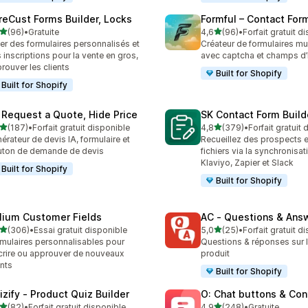
reCust Forms Builder, Locks
Formful – Contact For
étoile(s) sur 5
étoile(s) sur 5
(96)
•
Gratuite
4,6
(96)
•
Forfait gratuit d
avis au total
96 avis au total
er des formulaires personnalisés et
Créateur de formulaires mul
 inscriptions pour la vente en gros,
avec captcha et champs d’
rouver les clients
Built for Shopify
Built for Shopify
 Request a Quote, Hide Price
SK Contact Form Build
étoile(s) sur 5
étoile(s) sur 5
(187)
•
Forfait gratuit disponible
4,8
(379)
•
Forfait gratuit
 avis au total
379 avis au total
érateur de devis IA, formulaire et
Recueillez des prospects e
ton de demande de devis
fichiers via la synchronisa
Klaviyo, Zapier et Slack
Built for Shopify
Built for Shopify
lium Customer Fields
AC ‑ Questions & Ans
étoile(s) sur 5
étoile(s) sur 5
(306)
•
Essai gratuit disponible
5,0
(25)
•
Forfait gratuit d
 avis au total
25 avis au total
mulaires personnalisables pour
Questions & réponses sur 
crire ou approuver de nouveaux
produit
ents
Built for Shopify
izify ‑ Product Quiz Builder
O: Chat buttons & Con
étoile(s) sur 5
étoile(s) sur 5
(82)
•
Forfait gratuit disponible
4,9
(248)
•
Gratuite