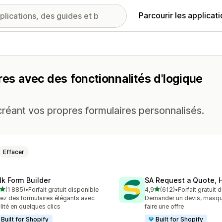
Parcourir les applicat
res avec des fonctionnalités d'logique
créant vos propres formulaires personnalisés.
Effacer
lk Form Builder
SA Request a Quote, H
étoile(s) sur 5
étoile(s) sur 5
(1 885)
•
Forfait gratuit disponible
4,9
(612)
•
Forfait gratuit 
5 avis au total
612 avis au total
ez des formulaires élégants avec
Demander un devis, masquer
ilité en quelques clics
faire une offre
Built for Shopify
Built for Shopify