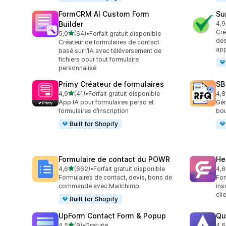
FormCRM AI Custom Form
Su
Builder
4,9
96 
Cré
étoile(s) sur 5
5,0
(64)
•
Forfait gratuit disponible
64 avis au total
des
Créateur de formulaires de contact
app
basé sur l’IA avec téléversement de
fichiers pour tout formulaire
personnalisé
Primy Créateur de formulaires
SB
étoile(s) sur 5
4,9
(41)
•
Forfait gratuit disponible
4,8
41 avis au total
187
App IA pour formulaires perso et
Gén
formulaires d’inscription
bou
Built for Shopify
Formulaire de contact du POWR
He
étoile(s) sur 5
4,6
(662)
•
Forfait gratuit disponible
4,6
662 avis au total
306
Formulaires de contact, devis, bons de
For
commande avec Mailchimp
ins
cli
Built for Shopify
UpForm Contact Form & Popup
Qu
étoile(s) sur 5
4,5
(9)
•
Gratuite
4,6