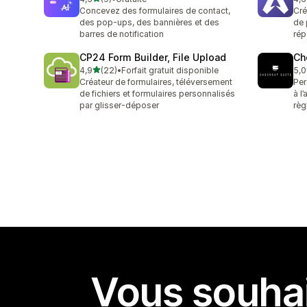
9 avis au total
82 
Concevez des formulaires de contact,
Cré
des pop-ups, des bannières et des
de 
barres de notification
ré
CP24 Form Builder, File Upload
Ch
étoile(s) sur 5
4,9
(22)
•
Forfait gratuit disponible
5,0
22 avis au total
11 
Créateur de formulaires, téléversement
Per
de fichiers et formulaires personnalisés
à l
par glisser-déposer
règ
Vous souhai