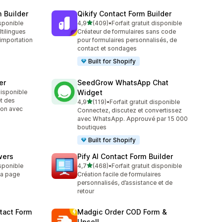
m Builder
Qikify Contact Form Builder
étoile(s) sur 5
isponible
4,9
(409)
•
Forfait gratuit disponible
409 avis au total
tilingues
Créateur de formulaires sans code
importation
pour formulaires personnalisés, de
contact et sondages
Built for Shopify
er
SeedGrow WhatsApp Chat
 disponible
Widget
t des
étoile(s) sur 5
4,9
(119)
•
Forfait gratuit disponible
119 avis au total
tion avec
Connectez, discutez et convertissez
avec WhatsApp. Approuvé par 15 000
boutiques
Built for Shopify
wers
Pify AI Contact Form Builder
étoile(s) sur 5
isponible
4,7
(468)
•
Forfait gratuit disponible
468 avis au total
la page
Création facile de formulaires
personnalisés, d’assistance et de
retour
tact Form
Madgic Order COD Form &
Upsell