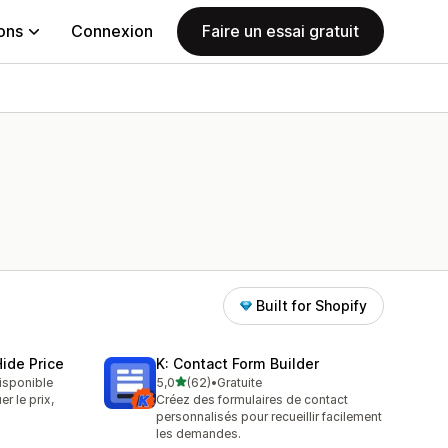
ions
Connexion
Faire un essai gratuit
Built for Shopify
ide Price
K: Contact Form Builder
étoile(s) sur 5
disponible
5,0
(62)
•
Gratuite
62 avis au total
 le prix,
Créez des formulaires de contact
personnalisés pour recueillir facilement
les demandes.