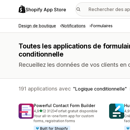
Shopify App Store
Design de boutique
Notifications
Formulaires
Toutes les applications de formulai
conditionnelle
Recueillez les données de vos clients en 
191 applications avec
Logique conditionnelle
Powerful Contact Form Builder
Hu
étoile(s) sur 5
4,9
(2 312)
•
Forfait gratuit disponible
4,9
2312 avis au total
188
Your all-in-one form app for custom
Cré
forms, registration forms
fac
Built for Shopify