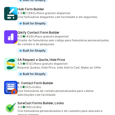
Built for Shopify
Hulk Form Builder
de 5 estrelas
4,9
(1.885)
•
Plano gratuito disponível
1885 avaliações ao todo
Crie formulários elegantes com facilidade e em segundos.
Built for Shopify
Qikify Contact Form Builder
de 5 estrelas
4,9
(409)
•
Plano gratuito disponível
409 avaliações ao todo
Criador de formulários sem código para formulários personalizados,
de contato e de pesquisas
Built for Shopify
SA Request a Quote, Hide Price
de 5 estrelas
4,8
(612)
•
Plano gratuito disponível
612 avaliações ao todo
Request Quotes, Hide Price, hide Add to Cart, Make an Offer
Built for Shopify
K: Contact Form Builder
de 5 estrelas
5,0
(62)
•
Grátis
62 avaliações ao todo
Crie formulários de contato personalizados para coletar
solicitações com facilidade.
SureCust Forms Builder, Locks
de 5 estrelas
4,9
(96)
•
Grátis
96 avaliações ao todo
Crie formulários personalizados e de cadastro para atacado e
aprove clientes