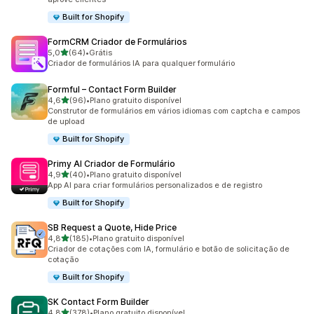
Built for Shopify
FormCRM Criador de Formulários
de 5 estrelas
5,0
(64)
•
Grátis
64 avaliações ao todo
Criador de formulários IA para qualquer formulário
Formful – Contact Form Builder
de 5 estrelas
4,6
(96)
•
Plano gratuito disponível
96 avaliações ao todo
Construtor de formulários em vários idiomas com captcha e campos
de upload
Built for Shopify
Primy AI Criador de Formulário
de 5 estrelas
4,9
(40)
•
Plano gratuito disponível
40 avaliações ao todo
App AI para criar formulários personalizados e de registro
Built for Shopify
SB Request a Quote, Hide Price
de 5 estrelas
4,8
(185)
•
Plano gratuito disponível
185 avaliações ao todo
Criador de cotações com IA, formulário e botão de solicitação de
cotação
Built for Shopify
SK Contact Form Builder
de 5 estrelas
4,8
(378)
•
Plano gratuito disponível