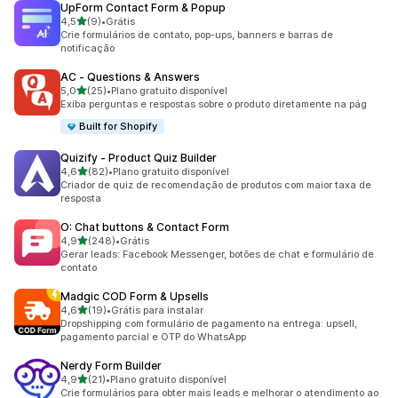
UpForm Contact Form & Popup
de 5 estrelas
4,5
(9)
•
Grátis
9 avaliações ao todo
Crie formulários de contato, pop-ups, banners e barras de
notificação
AC ‑ Questions & Answers
de 5 estrelas
5,0
(25)
•
Plano gratuito disponível
25 avaliações ao todo
Exiba perguntas e respostas sobre o produto diretamente na pág
Built for Shopify
Quizify ‑ Product Quiz Builder
de 5 estrelas
4,6
(82)
•
Plano gratuito disponível
82 avaliações ao todo
Criador de quiz de recomendação de produtos com maior taxa de
resposta
O: Chat buttons & Contact Form
de 5 estrelas
4,9
(248)
•
Grátis
248 avaliações ao todo
Gerar leads: Facebook Messenger, botões de chat e formulário de
contato
Madgic COD Form & Upsells
de 5 estrelas
4,6
(19)
•
Grátis para instalar
19 avaliações ao todo
Dropshipping com formulário de pagamento na entrega: upsell,
pagamento parcial e OTP do WhatsApp
Nerdy Form Builder
de 5 estrelas
4,9
(21)
•
Plano gratuito disponível
21 avaliações ao todo
Crie formulários para obter mais leads e melhorar o atendimento ao