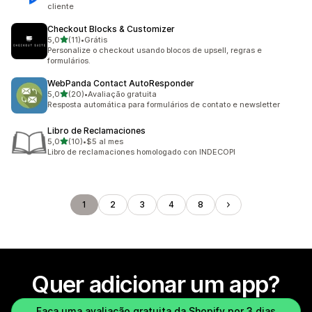
cliente
Checkout Blocks & Customizer
de 5 estrelas
5,0
(11)
•
Grátis
11 avaliações ao todo
Personalize o checkout usando blocos de upsell, regras e
formulários.
WebPanda Contact AutoResponder
de 5 estrelas
5,0
(20)
•
Avaliação gratuita
20 avaliações ao todo
Resposta automática para formulários de contato e newsletter
Libro de Reclamaciones
de 5 estrelas
5,0
(10)
•
$5 al mes
10 avaliações ao todo
Libro de reclamaciones homologado con INDECOPI
1
2
3
4
8
Quer adicionar um app?
Faça uma avaliação gratuita da Shopify por 3 dias