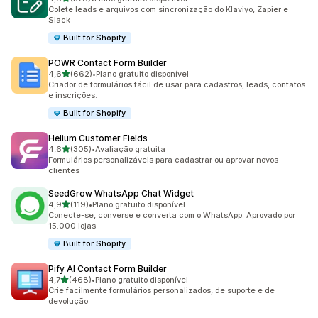
378 avaliações ao todo
Colete leads e arquivos com sincronização do Klaviyo, Zapier e
Slack
Built for Shopify
POWR Contact Form Builder
de 5 estrelas
4,6
(662)
•
Plano gratuito disponível
662 avaliações ao todo
Criador de formulários fácil de usar para cadastros, leads, contatos
e inscrições.
Built for Shopify
Helium Customer Fields
de 5 estrelas
4,6
(305)
•
Avaliação gratuita
305 avaliações ao todo
Formulários personalizáveis para cadastrar ou aprovar novos
clientes
SeedGrow WhatsApp Chat Widget
de 5 estrelas
4,9
(119)
•
Plano gratuito disponível
119 avaliações ao todo
Conecte-se, converse e converta com o WhatsApp. Aprovado por
15.000 lojas
Built for Shopify
Pify AI Contact Form Builder
de 5 estrelas
4,7
(468)
•
Plano gratuito disponível
468 avaliações ao todo
Crie facilmente formulários personalizados, de suporte e de
devolução