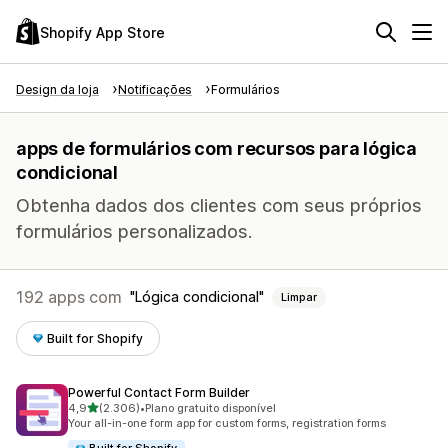
Shopify App Store
Design da loja
Notificações
Formulários
apps de formulários com recursos para lógica
condicional
Obtenha dados dos clientes com seus próprios
formulários personalizados.
192 apps com
Lógica condicional
Limpar
Built for Shopify
Powerful Contact Form Builder
de 5 estrelas
4,9
(2.306)
•
Plano gratuito disponível
2306 avaliações ao todo
Your all-in-one form app for custom forms, registration forms