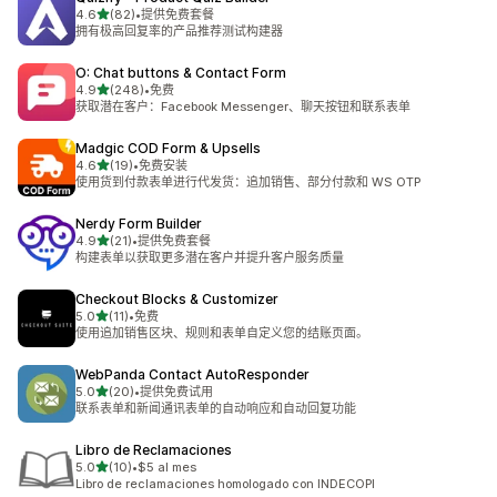
星（满分 5 星）
4.6
(82)
•
提供免费套餐
总共 82 条评论
拥有极高回复率的产品推荐测试构建器
O: Chat buttons & Contact Form
星（满分 5 星）
4.9
(248)
•
免费
总共 248 条评论
获取潜在客户：Facebook Messenger、聊天按钮和联系表单
Madgic COD Form & Upsells
星（满分 5 星）
4.6
(19)
•
免费安装
总共 19 条评论
使用货到付款表单进行代发货：追加销售、部分付款和 WS OTP
Nerdy Form Builder
星（满分 5 星）
4.9
(21)
•
提供免费套餐
总共 21 条评论
构建表单以获取更多潜在客户并提升客户服务质量
Checkout Blocks & Customizer
星（满分 5 星）
5.0
(11)
•
免费
总共 11 条评论
使用追加销售区块、规则和表单自定义您的结账页面。
WebPanda Contact AutoResponder
星（满分 5 星）
5.0
(20)
•
提供免费试用
总共 20 条评论
联系表单和新闻通讯表单的自动响应和自动回复功能
Libro de Reclamaciones
星（满分 5 星）
5.0
(10)
•
$5 al mes
总共 10 条评论
Libro de reclamaciones homologado con INDECOPI