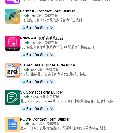
带有文件上传功能的 AI 联系表单生成器，适用于任何自定义表单
Formful – Contact Form Builder
星（满分 5 星）
4.6
(96)
•
提供免费套餐
总共 96 条评论
带有验证码和上传字段的多语言表单生成器
Built for Shopify
Primy ‑ AI 联系表单构建器
星（满分 5 星）
4.9
(40)
•
提供免费套餐
总共 40 条评论
用于自定义表单和联系表单的 AI 联系表单构建应用
Built for Shopify
SB Request a Quote, Hide Price
星（满分 5 星）
4.8
(185)
•
提供免费套餐
总共 185 条评论
AI 报价生成器、请求报价表单及获取报价按钮
Built for Shopify
SK Contact Form Builder
星（满分 5 星）
4.8
(378)
•
提供免费套餐
总共 378 条评论
通过 Klaviyo、Zapier 和 Slack 同步来收集潜在客户信息和文件
Built for Shopify
POWR Contact Form Builder
星（满分 5 星）
4.6
(662)
•
提供免费套餐
总共 662 条评论
适用于订阅、获取潜在客户、联系和注册的简易表单生成器。