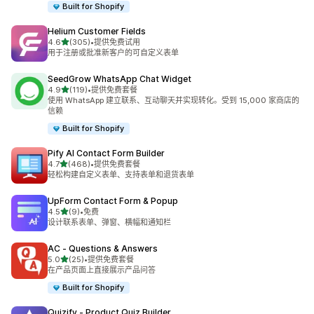
Built for Shopify
Helium Customer Fields
星（满分 5 星）
4.6
(305)
•
提供免费试用
总共 305 条评论
用于注册或批准新客户的可自定义表单
SeedGrow WhatsApp Chat Widget
星（满分 5 星）
4.9
(119)
•
提供免费套餐
总共 119 条评论
使用 WhatsApp 建立联系、互动聊天并实现转化。受到 15,000 家商店的
信赖
Built for Shopify
Pify AI Contact Form Builder
星（满分 5 星）
4.7
(468)
•
提供免费套餐
总共 468 条评论
轻松构建自定义表单、支持表单和退货表单
UpForm Contact Form & Popup
星（满分 5 星）
4.5
(9)
•
免费
总共 9 条评论
设计联系表单、弹窗、横幅和通知栏
AC ‑ Questions & Answers
星（满分 5 星）
5.0
(25)
•
提供免费套餐
总共 25 条评论
在产品页面上直接展示产品问答
Built for Shopify
Quizify ‑ Product Quiz Builder