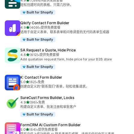
星（满分 5 星）
4.9
(1,886)
•
提供免费套餐
总共 1886 条评论
轻松创建时尚的表格，只需几秒钟。
Built for Shopify
Qikify Contact Form Builder
星（满分 5 星）
4.9
(409)
•
提供免费套餐
总共 409 条评论
适用于自定义表单、联系表单和问卷调查的无代码表单生成器
Built for Shopify
SA Request a Quote, Hide Price
星（满分 5 星）
4.8
(612)
•
提供免费套餐
总共 612 条评论
Add quotation request form, hide price for your B2B store
Built for Shopify
K: Contact Form Builder
星（满分 5 星）
5.0
(62)
•
免费
总共 62 条评论
创建自定义的“联系我们”表单，轻松收集请求。
SureCust Forms Builder, Locks
星（满分 5 星）
4.9
(96)
•
免费
总共 96 条评论
构建自定义表单、批发注册和审批客户
Built for Shopify
FormCRM AI Custom Form Builder
星（满分 5 星）
5.0
(64)
•
提供免费套餐
总共 64 条评论