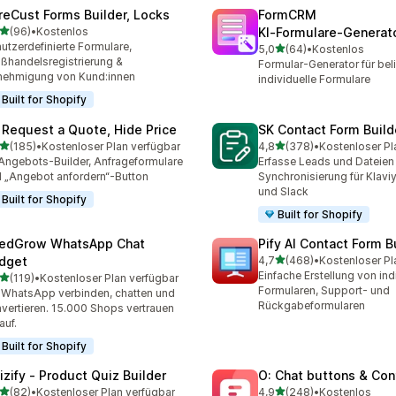
reCust Forms Builder, Locks
FormCRM
von 5 Sternen
(96)
•
Kostenlos
KI‑Formulare‑Generat
Rezensionen insgesamt
utzerdefinierte Formulare,
von 5 Sternen
5,0
(64)
•
Kostenlos
64 Rezensionen insgesam
ßhandelsregistrierung &
Formular-Generator für bel
ehmigung von Kund:innen
individuelle Formulare
Built for Shopify
 Request a Quote, Hide Price
SK Contact Form Build
von 5 Sternen
von 5 Sternen
(185)
•
Kostenloser Plan verfügbar
4,8
(378)
•
Kostenloser Pl
 Rezensionen insgesamt
378 Rezensionen insgesa
Angebots-Builder, Anfrageformulare
Erfasse Leads und Dateien
 „Angebot anfordern“-Button
Synchronisierung für Klaviy
und Slack
Built for Shopify
Built for Shopify
edGrow WhatsApp Chat
Pify AI Contact Form B
von 5 Sternen
dget
4,7
(468)
•
Kostenloser Pl
468 Rezensionen insgesa
Einfache Erstellung von ind
von 5 Sternen
(119)
•
Kostenloser Plan verfügbar
 Rezensionen insgesamt
Formularen, Support- und
 WhatsApp verbinden, chatten und
Rückgabeformularen
vertieren. 15.000 Shops vertrauen
auf.
Built for Shopify
izify ‑ Product Quiz Builder
O: Chat buttons & Con
von 5 Sternen
von 5 Sternen
(82)
•
Kostenloser Plan verfügbar
4,9
(248)
•
Kostenlos