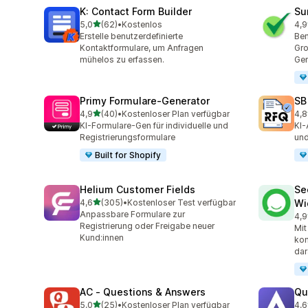
K: Contact Form Builder
Su
von 5 Sternen
5,0
(62)
•
Kostenlos
4,9
62 Rezensionen insgesamt
96 
Erstelle benutzerdefinierte
Ben
Kontaktformulare, um Anfragen
Gro
mühelos zu erfassen.
Gen
Primy Formulare‑Generator
SB
von 5 Sternen
4,9
(40)
•
Kostenloser Plan verfügbar
4,8
40 Rezensionen insgesamt
185
KI‑Formulare‑Gen für individuelle und
KI-
Registrierungsformulare
und
Built for Shopify
Helium Customer Fields
Se
von 5 Sternen
4,6
(305)
•
Kostenloser Test verfügbar
Wi
305 Rezensionen insgesamt
Anpassbare Formulare zur
4,9
119
Registrierung oder Freigabe neuer
Mit
Kund:innen
kon
dar
AC ‑ Questions & Answers
Qu
von 5 Sternen
5,0
(25)
•
Kostenloser Plan verfügbar
4,6