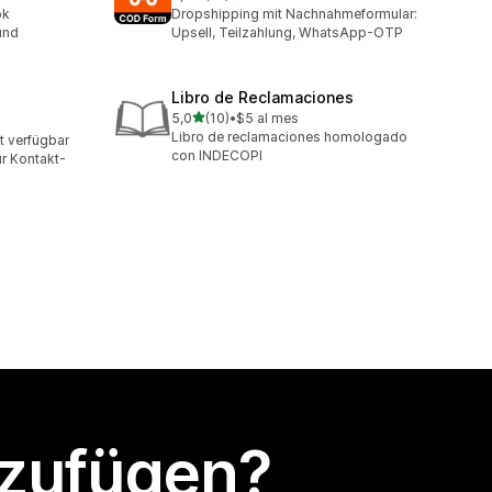
mt
19 Rezensionen insgesamt
ok
Dropshipping mit Nachnahmeformular:
und
Upsell, Teilzahlung, WhatsApp-OTP
Libro de Reclamaciones
von 5 Sternen
5,0
(10)
•
$5 al mes
10 Rezensionen insgesamt
Libro de reclamaciones homologado
t verfügbar
t
con INDECOPI
r Kontakt-
nzufügen?