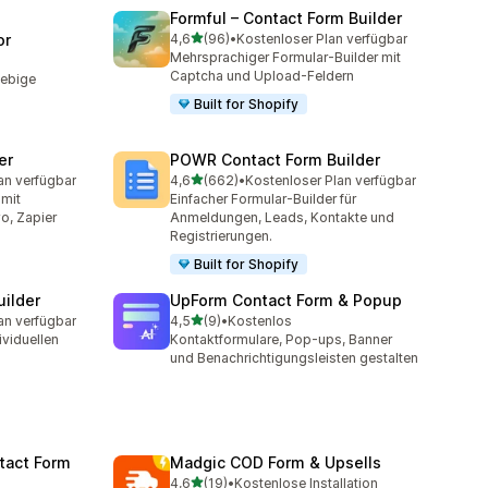
Formful – Contact Form Builder
von 5 Sternen
or
4,6
(96)
•
Kostenloser Plan verfügbar
96 Rezensionen insgesamt
Mehrsprachiger Formular-Builder mit
t
Captcha und Upload-Feldern
iebige
Built for Shopify
er
POWR Contact Form Builder
von 5 Sternen
an verfügbar
4,6
(662)
•
Kostenloser Plan verfügbar
mt
662 Rezensionen insgesamt
 mit
Einfacher Formular-Builder für
o, Zapier
Anmeldungen, Leads, Kontakte und
Registrierungen.
Built for Shopify
uilder
UpForm Contact Form & Popup
von 5 Sternen
an verfügbar
4,5
(9)
•
Kostenlos
mt
9 Rezensionen insgesamt
ividuellen
Kontaktformulare, Pop-ups, Banner
und Benachrichtigungsleisten gestalten
tact Form
Madgic COD Form & Upsells
von 5 Sternen
4,6
(19)
•
Kostenlose Installation