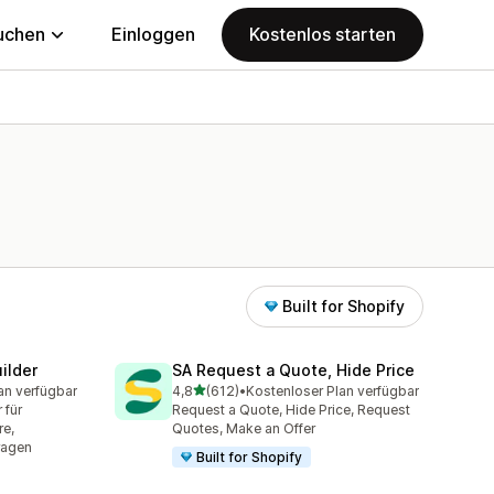
uchen
Einloggen
Kostenlos starten
Built for Shopify
ilder
SA Request a Quote, Hide Price
von 5 Sternen
an verfügbar
4,8
(612)
•
Kostenloser Plan verfügbar
mt
612 Rezensionen insgesamt
 für
Request a Quote, Hide Price, Request
re,
Quotes, Make an Offer
ragen
Built for Shopify