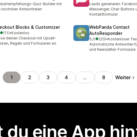
Rezensionen insgesamt
248 Rezensionen insgesa
duktempfehlungs-Quiz-Builder mit
Leads generieren: Facebo
 höchsten Antwortraten
Messenger, Chat-Buttons 
Kontaktformular
eckout Blocks & Customizer
WebPanda Contact
von 5 Sternen
(11)
•
Kostenlos
AutoResponder
Rezensionen insgesamt
se deinen Checkout mit Upsell-
von 5 Sternen
5,0
(20)
•
Kostenloser Tes
20 Rezensionen insgesam
cken, Regeln und Formularen an.
Automatische Antworten fü
und Newsletter-Formulare
Weiter
1
2
3
4
…
8
 du eine App hi