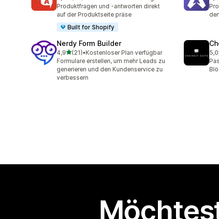
25 Rezensionen insgesamt
82 
Produktfragen und -antworten direkt
Pro
auf der Produktseite präse
den
Built for Shopify
Nerdy Form Builder
Ch
von 5 Sternen
4,9
(21)
•
Kostenloser Plan verfügbar
5,0
21 Rezensionen insgesamt
11 
Formulare erstellen, um mehr Leads zu
Pas
generieren und den Kundenservice zu
Blö
verbessern
Möchtest