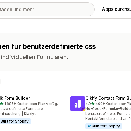
Apps durchs
nen für benutzerdefinierte css
individuellen Formularen.
lk Form Builder
Qikify Contact Form Bu
von 5 Sternen
von 5 Sternen
(1.885)
•
Kostenloser Plan verfügbar
4,9
(409)
•
Kostenloser Pl
5 Rezensionen insgesamt
409 Rezensionen insgesa
utzerdefinierte Formulare |
No-Code-Formular-Builder
minbuchung | Klaviyo |
benutzerdefinierte Formula
Kontaktformulare und Umf
Built for Shopify
Built for Shopify