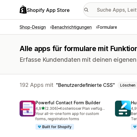
Shopify App Store
Shop-Design
Benachrichtigungen
Formulare
Alle apps für formulare mit Funktio
Erfasse Kundendaten mit deinen eigenen 
192 Apps mit
Benutzerdefinierte CSS
Löschen
Powerful Contact Form Builder
Hu
von 5 Sternen
4,9
(2.306)
•
Kostenloser Plan verfügbar
4,9
2306 Rezensionen insgesamt
188
Your all-in-one form app for custom
Ben
forms, registration forms
Ter
Built for Shopify