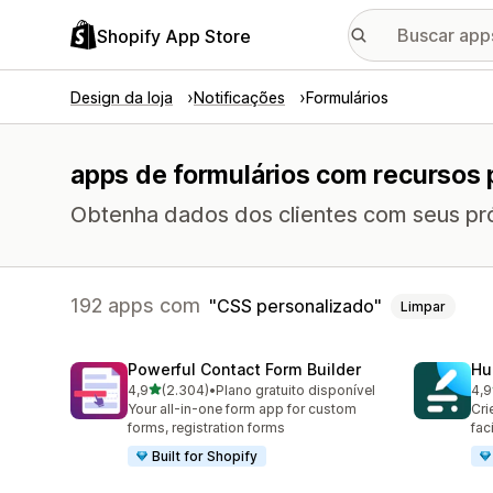
Shopify App Store
Design da loja
Notificações
Formulários
apps de formulários com recursos 
Obtenha dados dos clientes com seus pró
192 apps com
CSS personalizado
Limpar
Powerful Contact Form Builder
Hu
de 5 estrelas
4,9
(2.304)
•
Plano gratuito disponível
4,9
2304 avaliações ao todo
188
Your all-in-one form app for custom
Cri
forms, registration forms
fac
Built for Shopify