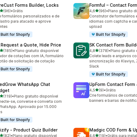
reCust Forms Builder, Locks
Formful – Contact For
de 5 estrelas
de 5 estrelas
(96)
•
Grátis
4,6
(96)
•
Plano gratuito d
avaliações ao todo
96 avaliações ao todo
e formulários personalizados e de
Construtor de formulários 
astro para atacado e aprove
idiomas com captcha e c
entes
upload
Built for Shopify
Built for Shopify
 Request a Quote, Hide Price
SK Contact Form Build
de 5 estrelas
de 5 estrelas
(185)
•
Plano gratuito disponível
4,8
(378)
•
Plano gratuito 
 avaliações ao todo
378 avaliações ao todo
ador de cotações com IA, formulário
Colete leads e arquivos c
otão de solicitação de cotação
sincronização do Klaviyo, 
Slack
Built for Shopify
Built for Shopify
edGrow WhatsApp Chat
UpForm Contact Form
de 5 estrelas
dget
4,5
(9)
•
Grátis
9 avaliações ao todo
Crie formulários de contat
de 5 estrelas
(119)
•
Plano gratuito disponível
 avaliações ao todo
banners e barras de notifi
ecte-se, converse e converta com
hatsApp. Aprovado por 15.000
as
Built for Shopify
izify ‑ Product Quiz Builder
Madgic COD Form & Up
de 5 estrelas
de 5 estrelas
(82)
•
Plano gratuito disponível
4,6
(19)
•
Grátis para insta