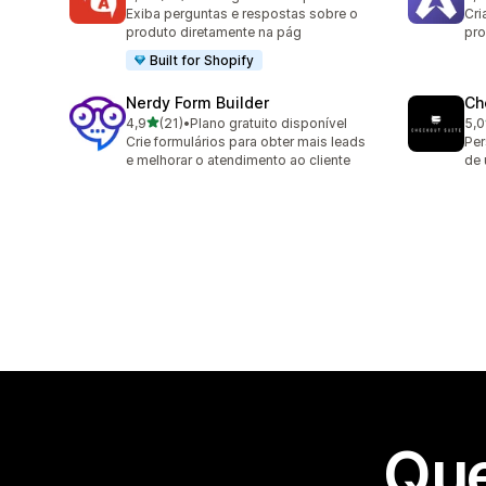
25 avaliações ao todo
82 
Exiba perguntas e respostas sobre o
Cri
produto diretamente na pág
pro
Built for Shopify
Nerdy Form Builder
Ch
de 5 estrelas
4,9
(21)
•
Plano gratuito disponível
5,0
21 avaliações ao todo
11 
Crie formulários para obter mais leads
Per
e melhorar o atendimento ao cliente
de 
Que