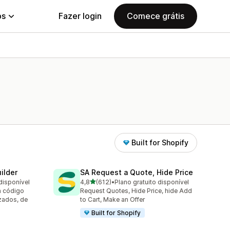
ps
Fazer login
Comece grátis
Built for Shopify
ilder
SA Request a Quote, Hide Price
de 5 estrelas
disponível
4,8
(612)
•
Plano gratuito disponível
612 avaliações ao todo
m código
Request Quotes, Hide Price, hide Add
zados, de
to Cart, Make an Offer
Built for Shopify