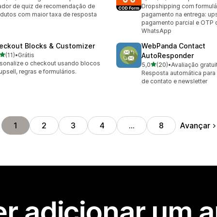
avaliações ao todo
19 avaliações ao todo
ador de quiz de recomendação de
Dropshipping com formulá
dutos com maior taxa de resposta
pagamento na entrega: ups
pagamento parcial e OTP 
WhatsApp
eckout Blocks & Customizer
WebPanda Contact
de 5 estrelas
(11)
•
Grátis
AutoResponder
avaliações ao todo
sonalize o checkout usando blocos
de 5 estrelas
5,0
(20)
•
Avaliação gratui
20 avaliações ao todo
upsell, regras e formulários.
Resposta automática para 
de contato e newsletter
Avançar
1
2
3
4
…
8
r adicionar um 