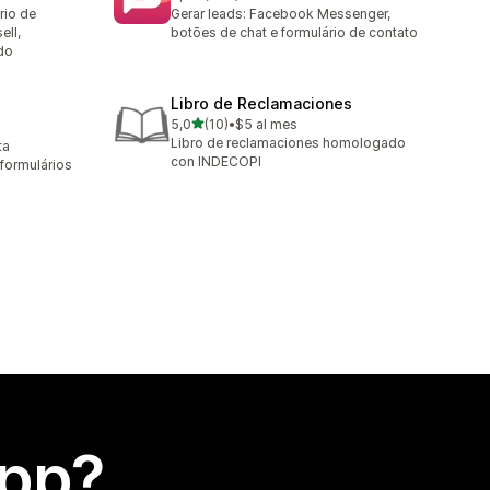
248 avaliações ao todo
rio de
Gerar leads: Facebook Messenger,
ell,
botões de chat e formulário de contato
do
Libro de Reclamaciones
de 5 estrelas
5,0
(10)
•
$5 al mes
10 avaliações ao todo
Libro de reclamaciones homologado
ta
con INDECOPI
formulários
app?