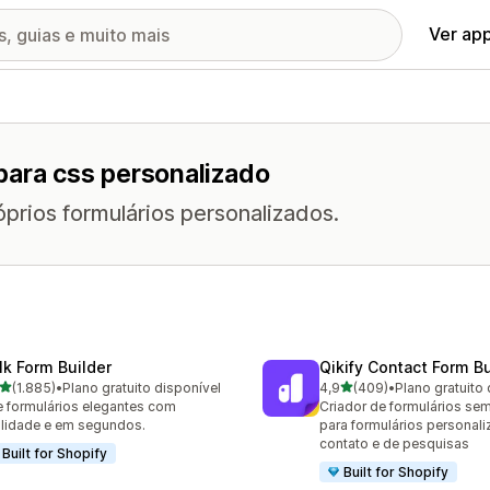
Ver ap
para css personalizado
prios formulários personalizados.
lk Form Builder
Qikify Contact Form Bu
de 5 estrelas
de 5 estrelas
(1.885)
•
Plano gratuito disponível
4,9
(409)
•
Plano gratuito 
5 avaliações ao todo
409 avaliações ao todo
e formulários elegantes com
Criador de formulários se
ilidade e em segundos.
para formulários personali
contato e de pesquisas
Built for Shopify
Built for Shopify