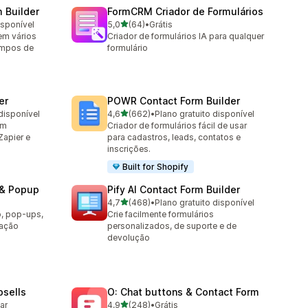
m Builder
FormCRM Criador de Formulários
de 5 estrelas
isponível
5,0
(64)
•
Grátis
64 avaliações ao todo
em vários
Criador de formulários IA para qualquer
ampos de
formulário
er
POWR Contact Form Builder
de 5 estrelas
disponível
4,6
(662)
•
Plano gratuito disponível
662 avaliações ao todo
om
Criador de formulários fácil de usar
Zapier e
para cadastros, leads, contatos e
inscrições.
Built for Shopify
 & Popup
Pify AI Contact Form Builder
de 5 estrelas
4,7
(468)
•
Plano gratuito disponível
468 avaliações ao todo
o, pop-ups,
Crie facilmente formulários
cação
personalizados, de suporte e de
devolução
sells
O: Chat buttons & Contact Form
de 5 estrelas
lar
4,9
(248)
•
Grátis