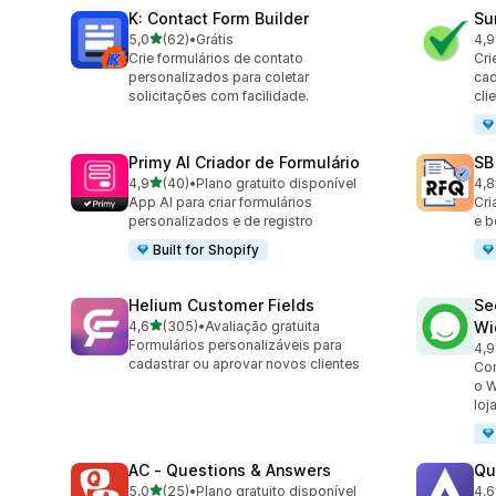
K: Contact Form Builder
Su
de 5 estrelas
5,0
(62)
•
Grátis
4,9
62 avaliações ao todo
96 
Crie formulários de contato
Cri
personalizados para coletar
cad
solicitações com facilidade.
cli
Primy AI Criador de Formulário
SB
de 5 estrelas
4,9
(40)
•
Plano gratuito disponível
4,8
40 avaliações ao todo
185
App AI para criar formulários
Cri
personalizados e de registro
e b
Built for Shopify
Helium Customer Fields
Se
de 5 estrelas
4,6
(305)
•
Avaliação gratuita
Wi
305 avaliações ao todo
Formulários personalizáveis para
4,9
119
cadastrar ou aprovar novos clientes
Con
o W
loj
AC ‑ Questions & Answers
Qu
de 5 estrelas
5,0
(25)
•
Plano gratuito disponível
4,6