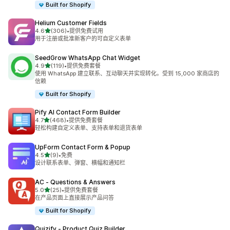
Built for Shopify
Helium Customer Fields
星（满分 5 星）
4.6
(306)
•
提供免费试用
总共 306 条评论
用于注册或批准新客户的可自定义表单
SeedGrow WhatsApp Chat Widget
星（满分 5 星）
4.9
(119)
•
提供免费套餐
总共 119 条评论
使用 WhatsApp 建立联系、互动聊天并实现转化。受到 15,000 家商店的
信赖
Built for Shopify
Pify AI Contact Form Builder
星（满分 5 星）
4.7
(468)
•
提供免费套餐
总共 468 条评论
轻松构建自定义表单、支持表单和退货表单
UpForm Contact Form & Popup
星（满分 5 星）
4.5
(9)
•
免费
总共 9 条评论
设计联系表单、弹窗、横幅和通知栏
AC ‑ Questions & Answers
星（满分 5 星）
5.0
(25)
•
提供免费套餐
总共 25 条评论
在产品页面上直接展示产品问答
Built for Shopify
Quizify ‑ Product Quiz Builder