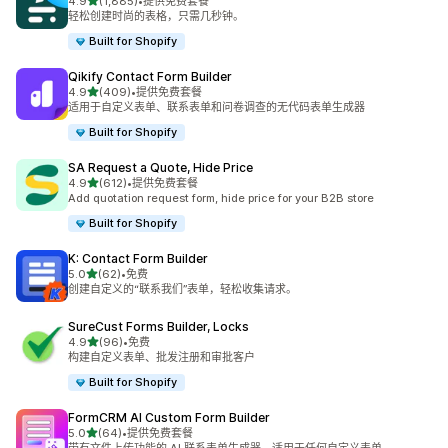
星（满分 5 星）
4.9
(1,885)
•
提供免费套餐
总共 1885 条评论
轻松创建时尚的表格，只需几秒钟。
Built for Shopify
Qikify Contact Form Builder
星（满分 5 星）
4.9
(409)
•
提供免费套餐
总共 409 条评论
适用于自定义表单、联系表单和问卷调查的无代码表单生成器
Built for Shopify
SA Request a Quote, Hide Price
星（满分 5 星）
4.9
(612)
•
提供免费套餐
总共 612 条评论
Add quotation request form, hide price for your B2B store
Built for Shopify
K: Contact Form Builder
星（满分 5 星）
5.0
(62)
•
免费
总共 62 条评论
创建自定义的“联系我们”表单，轻松收集请求。
SureCust Forms Builder, Locks
星（满分 5 星）
4.9
(96)
•
免费
总共 96 条评论
构建自定义表单、批发注册和审批客户
Built for Shopify
FormCRM AI Custom Form Builder
星（满分 5 星）
5.0
(64)
•
提供免费套餐
总共 64 条评论