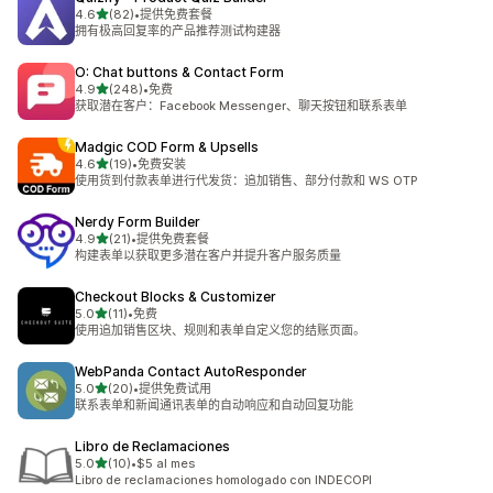
星（满分 5 星）
4.6
(82)
•
提供免费套餐
总共 82 条评论
拥有极高回复率的产品推荐测试构建器
O: Chat buttons & Contact Form
星（满分 5 星）
4.9
(248)
•
免费
总共 248 条评论
获取潜在客户：Facebook Messenger、聊天按钮和联系表单
Madgic COD Form & Upsells
星（满分 5 星）
4.6
(19)
•
免费安装
总共 19 条评论
使用货到付款表单进行代发货：追加销售、部分付款和 WS OTP
Nerdy Form Builder
星（满分 5 星）
4.9
(21)
•
提供免费套餐
总共 21 条评论
构建表单以获取更多潜在客户并提升客户服务质量
Checkout Blocks & Customizer
星（满分 5 星）
5.0
(11)
•
免费
总共 11 条评论
使用追加销售区块、规则和表单自定义您的结账页面。
WebPanda Contact AutoResponder
星（满分 5 星）
5.0
(20)
•
提供免费试用
总共 20 条评论
联系表单和新闻通讯表单的自动响应和自动回复功能
Libro de Reclamaciones
星（满分 5 星）
5.0
(10)
•
$5 al mes
总共 10 条评论
Libro de reclamaciones homologado con INDECOPI