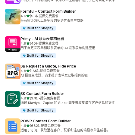
带有文件上传功能的 AI 联系表单生成器，适用于任何自定义表单
Formful – Contact Form Builder
星（满分 5 星）
4.6
(96)
•
提供免费套餐
总共 96 条评论
带有验证码和上传字段的多语言表单生成器
Built for Shopify
Primy ‑ AI 联系表单构建器
星（满分 5 星）
4.9
(40)
•
提供免费套餐
总共 40 条评论
用于自定义表单和联系表单的 AI 联系表单构建应用
Built for Shopify
SB Request a Quote, Hide Price
星（满分 5 星）
4.8
(185)
•
提供免费套餐
总共 185 条评论
AI 报价生成器、请求报价表单及获取报价按钮
Built for Shopify
SK Contact Form Builder
星（满分 5 星）
4.8
(378)
•
提供免费套餐
总共 378 条评论
通过 Klaviyo、Zapier 和 Slack 同步来收集潜在客户信息和文件
Built for Shopify
POWR Contact Form Builder
星（满分 5 星）
4.6
(662)
•
提供免费套餐
总共 662 条评论
适用于订阅、获取潜在客户、联系和注册的简易表单生成器。