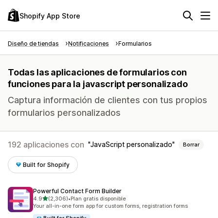
Shopify App Store
Diseño de tiendas
Notificaciones
Formularios
Todas las aplicaciones de formularios con
funciones para la javascript personalizado
Captura información de clientes con tus propios
formularios personalizados
192 aplicaciones con
JavaScript personalizado
Borrar
Built for Shopify
Powerful Contact Form Builder
de 5 estrellas
4.9
(2,306)
•
Plan gratis disponible
2306 reseñas en total
Your all-in-one form app for custom forms, registration forms