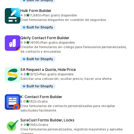
Built for Shopify
Hulk Form Builder
de 5 estrellas
4.9
(1,885)
•
Plan gratis disponible
1885 reseñas en total
Cree formularios elegantes en cuestión de segundos.
Built for Shopify
Qikify Contact Form Builder
de 5 estrellas
4.9
(409)
•
Plan gratis disponible
409 reseñas en total
Creador de formularios sin código para formularios personalizados,
de contacto y encuestas
Built for Shopify
SA Request a Quote, Hide Price
de 5 estrellas
4.8
(612)
•
Plan gratis disponible
612 reseñas en total
Solicitar una cotización, ocultar precio, hacer una oferta
Built for Shopify
K: Contact Form Builder
de 5 estrellas
5.0
(62)
•
Gratis
62 reseñas en total
Crea formularios de contacto personalizados para recopilar
solicitudes fácilmente.
SureCust Forms Builder, Locks
de 5 estrellas
4.9
(96)
•
Gratis
96 reseñas en total
Crea formularios personalizados, registros mayoristas y aprueba
clientes