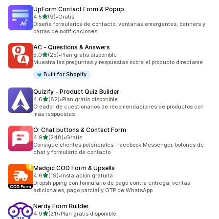
UpForm Contact Form & Popup
de 5 estrellas
4.5
(9)
•
Gratis
9 reseñas en total
Diseña formularios de contacto, ventanas emergentes, banners y
barras de notificaciones
AC ‑ Questions & Answers
de 5 estrellas
5.0
(25)
•
Plan gratis disponible
25 reseñas en total
Muestra las preguntas y respuestas sobre el producto directame
Built for Shopify
Quizify ‑ Product Quiz Builder
de 5 estrellas
4.6
(82)
•
Plan gratis disponible
82 reseñas en total
Creador de cuestionarios de recomendaciones de productos con
más respuestas
O: Chat buttons & Contact Form
de 5 estrellas
4.9
(248)
•
Gratis
248 reseñas en total
Consigue clientes potenciales: Facebook Messenger, botones de
chat y formulario de contacto
Madgic COD Form & Upsells
de 5 estrellas
4.6
(19)
•
Instalación gratuita
19 reseñas en total
Dropshipping con formulario de pago contra entrega: ventas
adicionales, pago parcial y OTP de WhatsApp
Nerdy Form Builder
de 5 estrellas
4.9
(21)
•
Plan gratis disponible
21 reseñas en total