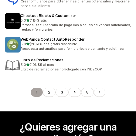
Crea formularios para obtener más clientes potenciales y mejorar el
servicio al cliente
Checkout Blocks & Customizer
de 5 estrellas
5.0
(11)
•
Gratis
11 reseñas en total
Personaliza tu pantalla de pago con bloques de ventas adicionales,
reglas y formularios.
WebPanda Contact AutoResponder
de 5 estrellas
5.0
(20)
•
Prueba gratis disponible
20 reseñas en total
Respuesta automática para formularios de contacto y boletines
Libro de Reclamaciones
de 5 estrellas
5.0
(10)
•
$5 al mes
10 reseñas en total
Libro de reclamaciones homologado con INDECOPI
1
2
3
4
8
¿Quieres agregar una