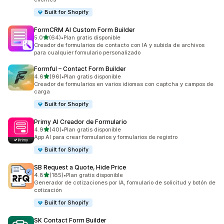
Built for Shopify
FormCRM AI Custom Form Builder
de 5 estrellas
5.0
(64)
•
Plan gratis disponible
64 reseñas en total
Creador de formularios de contacto con IA y subida de archivos
para cualquier formulario personalizado
Formful – Contact Form Builder
de 5 estrellas
4.6
(96)
•
Plan gratis disponible
96 reseñas en total
Creador de formularios en varios idiomas con captcha y campos de
carga
Built for Shopify
Primy AI Creador de Formulario
de 5 estrellas
4.9
(40)
•
Plan gratis disponible
40 reseñas en total
App AI para crear formularios y formularios de registro
Built for Shopify
SB Request a Quote, Hide Price
de 5 estrellas
4.8
(185)
•
Plan gratis disponible
185 reseñas en total
Generador de cotizaciones por IA, formulario de solicitud y botón de
cotización
Built for Shopify
SK Contact Form Builder