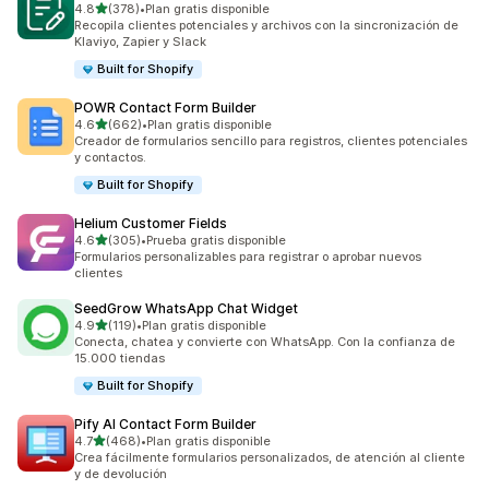
de 5 estrellas
4.8
(378)
•
Plan gratis disponible
378 reseñas en total
Recopila clientes potenciales y archivos con la sincronización de
Klaviyo, Zapier y Slack
Built for Shopify
POWR Contact Form Builder
de 5 estrellas
4.6
(662)
•
Plan gratis disponible
662 reseñas en total
Creador de formularios sencillo para registros, clientes potenciales
y contactos.
Built for Shopify
Helium Customer Fields
de 5 estrellas
4.6
(305)
•
Prueba gratis disponible
305 reseñas en total
Formularios personalizables para registrar o aprobar nuevos
clientes
SeedGrow WhatsApp Chat Widget
de 5 estrellas
4.9
(119)
•
Plan gratis disponible
119 reseñas en total
Conecta, chatea y convierte con WhatsApp. Con la confianza de
15.000 tiendas
Built for Shopify
Pify AI Contact Form Builder
de 5 estrellas
4.7
(468)
•
Plan gratis disponible
468 reseñas en total
Crea fácilmente formularios personalizados, de atención al cliente
y de devolución