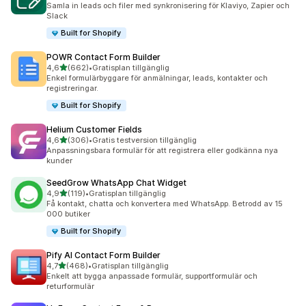
Samla in leads och filer med synkronisering för Klaviyo, Zapier och
Slack
Built for Shopify
POWR Contact Form Builder
av 5 stjärnor
4,6
(662)
•
Gratisplan tillgänglig
662 recensioner totalt
Enkel formulärbyggare för anmälningar, leads, kontakter och
registreringar.
Built for Shopify
Helium Customer Fields
av 5 stjärnor
4,6
(306)
•
Gratis testversion tillgänglig
306 recensioner totalt
Anpassningsbara formulär för att registrera eller godkänna nya
kunder
SeedGrow WhatsApp Chat Widget
av 5 stjärnor
4,9
(119)
•
Gratisplan tillgänglig
119 recensioner totalt
Få kontakt, chatta och konvertera med WhatsApp. Betrodd av 15
000 butiker
Built for Shopify
Pify AI Contact Form Builder
av 5 stjärnor
4,7
(468)
•
Gratisplan tillgänglig
468 recensioner totalt
Enkelt att bygga anpassade formulär, supportformulär och
returformulär