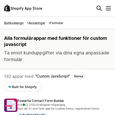
Shopify App Store
Butiksdesign
Aviseringar
Formulär
Alla formulärappar med funktioner för custom
javascript
Ta emot kunduppgifter via dina egna anpassade
formulär
192 appar med
Custom JavaScript
Rensa
Built for Shopify
Powerful Contact Form Builder
av 5 stjärnor
4,9
(2 312)
•
Gratisplan tillgänglig
2312 recensioner totalt
Your all-in-one form app for custom forms, registration forms