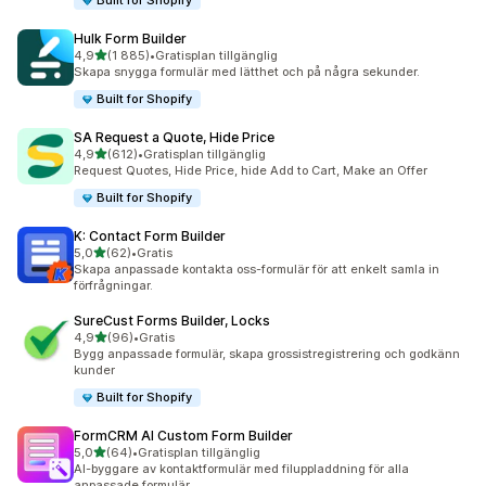
Built for Shopify
Hulk Form Builder
av 5 stjärnor
4,9
(1 885)
•
Gratisplan tillgänglig
1885 recensioner totalt
Skapa snygga formulär med lätthet och på några sekunder.
Built for Shopify
SA Request a Quote, Hide Price
av 5 stjärnor
4,9
(612)
•
Gratisplan tillgänglig
612 recensioner totalt
Request Quotes, Hide Price, hide Add to Cart, Make an Offer
Built for Shopify
K: Contact Form Builder
av 5 stjärnor
5,0
(62)
•
Gratis
62 recensioner totalt
Skapa anpassade kontakta oss-formulär för att enkelt samla in
förfrågningar.
SureCust Forms Builder, Locks
av 5 stjärnor
4,9
(96)
•
Gratis
96 recensioner totalt
Bygg anpassade formulär, skapa grossistregistrering och godkänn
kunder
Built for Shopify
FormCRM AI Custom Form Builder
av 5 stjärnor
5,0
(64)
•
Gratisplan tillgänglig
64 recensioner totalt
AI-byggare av kontaktformulär med filuppladdning för alla
anpassade formulär