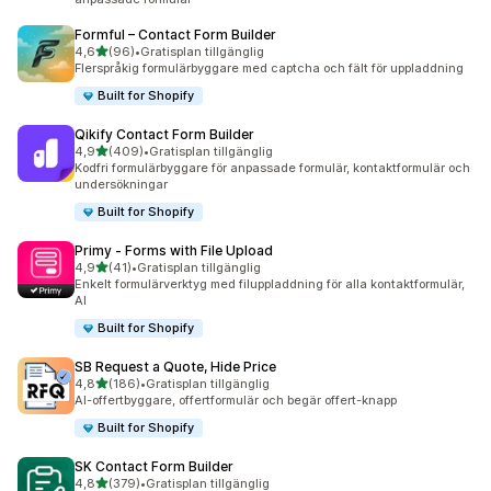
Formful – Contact Form Builder
av 5 stjärnor
4,6
(96)
•
Gratisplan tillgänglig
96 recensioner totalt
Flerspråkig formulärbyggare med captcha och fält för uppladdning
Built for Shopify
Qikify Contact Form Builder
av 5 stjärnor
4,9
(409)
•
Gratisplan tillgänglig
409 recensioner totalt
Kodfri formulärbyggare för anpassade formulär, kontaktformulär och
undersökningar
Built for Shopify
Primy ‑ Forms with File Upload
av 5 stjärnor
4,9
(41)
•
Gratisplan tillgänglig
41 recensioner totalt
Enkelt formulärverktyg med filuppladdning för alla kontaktformulär,
AI
Built for Shopify
SB Request a Quote, Hide Price
av 5 stjärnor
4,8
(186)
•
Gratisplan tillgänglig
186 recensioner totalt
AI-offertbyggare, offertformulär och begär offert-knapp
Built for Shopify
SK Contact Form Builder
av 5 stjärnor
4,8
(379)
•
Gratisplan tillgänglig
379 recensioner totalt