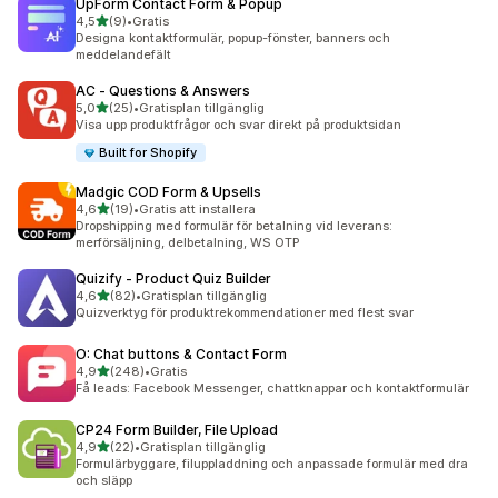
UpForm Contact Form & Popup
av 5 stjärnor
4,5
(9)
•
Gratis
9 recensioner totalt
Designa kontaktformulär, popup-fönster, banners och
meddelandefält
AC ‑ Questions & Answers
av 5 stjärnor
5,0
(25)
•
Gratisplan tillgänglig
25 recensioner totalt
Visa upp produktfrågor och svar direkt på produktsidan
Built for Shopify
Madgic COD Form & Upsells
av 5 stjärnor
4,6
(19)
•
Gratis att installera
19 recensioner totalt
Dropshipping med formulär för betalning vid leverans:
merförsäljning, delbetalning, WS OTP
Quizify ‑ Product Quiz Builder
av 5 stjärnor
4,6
(82)
•
Gratisplan tillgänglig
82 recensioner totalt
Quizverktyg för produktrekommendationer med flest svar
O: Chat buttons & Contact Form
av 5 stjärnor
4,9
(248)
•
Gratis
248 recensioner totalt
Få leads: Facebook Messenger, chattknappar och kontaktformulär
CP24 Form Builder, File Upload
av 5 stjärnor
4,9
(22)
•
Gratisplan tillgänglig
22 recensioner totalt
Formulärbyggare, filuppladdning och anpassade formulär med dra
och släpp