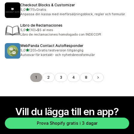
Checkout Blocks & Customizer
av 5 stjärnor
5,0
(11)
•
Gratis
11 recensioner totalt
Anpassa din kassa med merförsäljningsblock, regler och formulär.
Libro de Reclamaciones
av 5 stjärnor
5,0
(10)
•
$5 al mes
10 recensioner totalt
Libro de reclamaciones homologado con INDECOPI
WebPanda Contact AutoResponder
av 5 stjärnor
5,0
(20)
•
Gratis testversion tillgänglig
20 recensioner totalt
Autosvar för kontakt- och nyhetsbrevsformulär
1
2
3
4
8
Vill du lägga till en app?
Prova Shopify gratis i 3 dagar