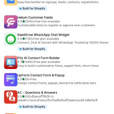
Easy form builder for signups, leads, contacts, registrations.
Built for Shopify
Helium Customer Fields
เต็ม 5 ดาว
4.6
(306)
•
Free trial available
ทั้งหมด 306 รีวิว
Customizable forms to register or approve new customers
SeedGrow WhatsApp Chat Widget
เต็ม 5 ดาว
4.9
(119)
•
Free plan available
ทั้งหมด 119 รีวิว
Connect, Chat & Convert with WhatsApp. Trusted by 15000 Stores
Built for Shopify
Pify AI Contact Form Builder
เต็ม 5 ดาว
4.7
(468)
•
Free plan available
ทั้งหมด 468 รีวิว
Easy to build customization forms, support form, return forms
UpForm Contact Form & Popup
เต็ม 5 ดาว
4.5
(9)
•
Free
ทั้งหมด 9 รีวิว
Design contact forms, popups, banners & notification bars
AC ‑ Questions & Answers
เต็ม 5 ดาว
5.0
(25)
•
มีแผนฟรีให้บริการ
ทั้งหมด 25 รีวิว
แสดงคำถามและคำตอบเกี่ยวกับผลิตภัณฑ์โดยตรงบนหน้าผลิตภัณฑ์
Built for Shopify