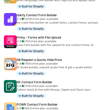
Multi-language form builder with captcha and upload fields
Built for Shopify
Qikify Contact Form Builder
เต็ม 5 ดาว
4.9
(409)
•
Free plan available
ทั้งหมด 409 รีวิว
No-code form builder for custom forms, contact forms, surveys
Built for Shopify
Primy ‑ Forms with File Upload
เต็ม 5 ดาว
4.9
(40)
•
Free plan available
ทั้งหมด 40 รีวิว
Easy Form builder with file upload for any contact forms, AI
Built for Shopify
SB Request a Quote, Hide Price
เต็ม 5 ดาว
4.8
(186)
•
Free plan available
ทั้งหมด 186 รีวิว
AI Quote builder, request quote form & get a quote button
Built for Shopify
SK Contact Form Builder
เต็ม 5 ดาว
4.8
(379)
•
Free plan available
ทั้งหมด 379 รีวิว
Collect leads & files with Klaviyo, Zapier and Slack sync
Built for Shopify
POWR Contact Form Builder
เต็ม 5 ดาว
4.6
(662)
•
Free plan available
ทั้งหมด 662 รีวิว