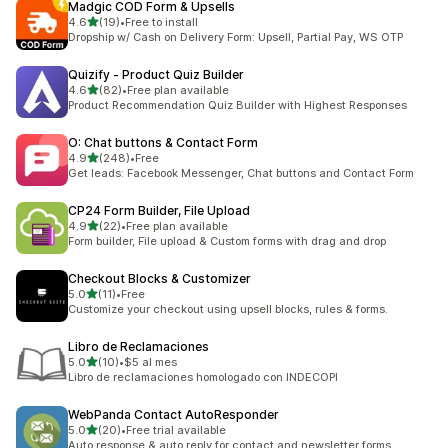
Madgic COD Form & Upsells
เต็ม 5 ดาว
4.6
(19)
•
Free to install
ทั้งหมด 19 รีวิว
Dropship w/ Cash on Delivery Form: Upsell, Partial Pay, WS OTP
Quizify ‑ Product Quiz Builder
เต็ม 5 ดาว
4.6
(82)
•
Free plan available
ทั้งหมด 82 รีวิว
Product Recommendation Quiz Builder with Highest Responses
O: Chat buttons & Contact Form
เต็ม 5 ดาว
4.9
(248)
•
Free
ทั้งหมด 248 รีวิว
Get leads: Facebook Messenger, Chat buttons and Contact Form
CP24 Form Builder, File Upload
เต็ม 5 ดาว
4.9
(22)
•
Free plan available
ทั้งหมด 22 รีวิว
Form builder, File upload & Custom forms with drag and drop
Checkout Blocks & Customizer
เต็ม 5 ดาว
5.0
(11)
•
Free
ทั้งหมด 11 รีวิว
Customize your checkout using upsell blocks, rules & forms.
Libro de Reclamaciones
เต็ม 5 ดาว
5.0
(10)
•
$5 al mes
ทั้งหมด 10 รีวิว
Libro de reclamaciones homologado con INDECOPI
WebPanda Contact AutoResponder
เต็ม 5 ดาว
5.0
(20)
•
Free trial available
ทั้งหมด 20 รีวิว
Auto response & auto reply for contact and newsletter forms