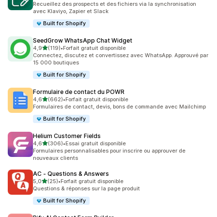
Recueillez des prospects et des fichiers via la synchronisation
avec Klaviyo, Zapier et Slack
Built for Shopify
SeedGrow WhatsApp Chat Widget
étoile(s) sur 5
4,9
(119)
•
Forfait gratuit disponible
119 avis au total
Connectez, discutez et convertissez avec WhatsApp. Approuvé par
15 000 boutiques
Built for Shopify
Formulaire de contact du POWR
étoile(s) sur 5
4,6
(662)
•
Forfait gratuit disponible
662 avis au total
Formulaires de contact, devis, bons de commande avec Mailchimp
Built for Shopify
Helium Customer Fields
étoile(s) sur 5
4,6
(306)
•
Essai gratuit disponible
306 avis au total
Formulaires personnalisables pour inscrire ou approuver de
nouveaux clients
AC ‑ Questions & Answers
étoile(s) sur 5
5,0
(25)
•
Forfait gratuit disponible
25 avis au total
Questions & réponses sur la page produit
Built for Shopify