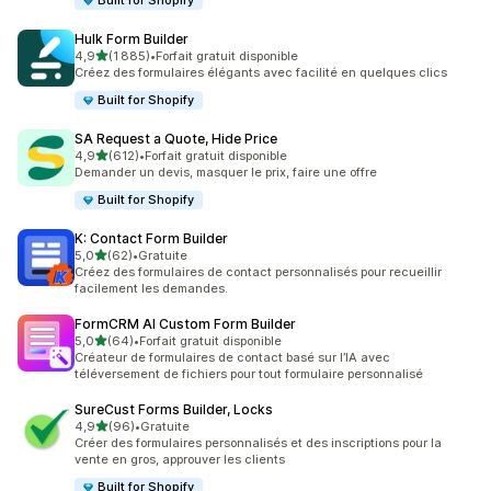
Built for Shopify
Hulk Form Builder
étoile(s) sur 5
4,9
(1 885)
•
Forfait gratuit disponible
1885 avis au total
Créez des formulaires élégants avec facilité en quelques clics
Built for Shopify
SA Request a Quote, Hide Price
étoile(s) sur 5
4,9
(612)
•
Forfait gratuit disponible
612 avis au total
Demander un devis, masquer le prix, faire une offre
Built for Shopify
K: Contact Form Builder
étoile(s) sur 5
5,0
(62)
•
Gratuite
62 avis au total
Créez des formulaires de contact personnalisés pour recueillir
facilement les demandes.
FormCRM AI Custom Form Builder
étoile(s) sur 5
5,0
(64)
•
Forfait gratuit disponible
64 avis au total
Créateur de formulaires de contact basé sur l’IA avec
téléversement de fichiers pour tout formulaire personnalisé
SureCust Forms Builder, Locks
étoile(s) sur 5
4,9
(96)
•
Gratuite
96 avis au total
Créer des formulaires personnalisés et des inscriptions pour la
vente en gros, approuver les clients
Built for Shopify