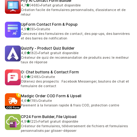
Pify AI Contact Form Builder
étoile(s) sur 5
4,7
(468)
•
Forfait gratuit disponible
468 avis au total
Création facile de formulaires personnalisés, d’assistance et de
retour
UpForm Contact Form & Popup
étoile(s) sur 5
4,5
(9)
•
Gratuite
9 avis au total
Concevez des formulaires de contact, des pop-ups, des bannières
et des barres de notification
Quizify ‑ Product Quiz Builder
étoile(s) sur 5
4,6
(82)
•
Forfait gratuit disponible
82 avis au total
Créateur de quiz de recommandation de produits avec le meilleur
taux de réponse
O: Chat buttons & Contact Form
étoile(s) sur 5
4,9
(248)
•
Gratuite
248 avis au total
Obtenez des prospects : Facebook Messenger, boutons de chat et
formulaire de contact
Madgic Order COD Form & Upsell
étoile(s) sur 5
4,6
(19)
•
Gratuite
19 avis au total
Paiement à la livraison rapide & frais COD, protection contre
CP24 Form Builder, File Upload
étoile(s) sur 5
4,9
(22)
•
Forfait gratuit disponible
22 avis au total
Créateur de formulaires, téléversement de fichiers et formulaires
personnalisés par glisser-déposer