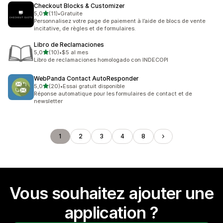
Checkout Blocks & Customizer
étoile(s) sur 5
5,0
(11)
•
Gratuite
11 avis au total
Personnalisez votre page de paiement à l’aide de blocs de vente
incitative, de règles et de formulaires.
Libro de Reclamaciones
étoile(s) sur 5
5,0
(10)
•
$5 al mes
10 avis au total
Libro de reclamaciones homologado con INDECOPI
WebPanda Contact AutoResponder
étoile(s) sur 5
5,0
(20)
•
Essai gratuit disponible
20 avis au total
Réponse automatique pour les formulaires de contact et de
newsletter
1
2
3
4
8
Vous souhaitez ajouter une
application ?