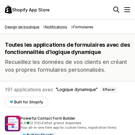
Shopify App Store
Design de boutique
Notifications
Formulaires
Toutes les applications de formulaires avec des
fonctionnalités d'logique dynamique
Recueillez les données de vos clients en créant
vos propres formulaires personnalisés.
191 applications avec
Logique dynamique
Effacer
Built for Shopify
Powerful Contact Form Builder
étoile(s) sur 5
4,9
(2 312)
•
Forfait gratuit disponible
2312 avis au total
Your all-in-one form app for custom forms, registration forms