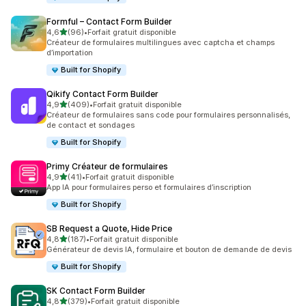
Formful – Contact Form Builder
étoile(s) sur 5
4,6
(96)
•
Forfait gratuit disponible
96 avis au total
Créateur de formulaires multilingues avec captcha et champs
d’importation
Built for Shopify
Qikify Contact Form Builder
étoile(s) sur 5
4,9
(409)
•
Forfait gratuit disponible
409 avis au total
Créateur de formulaires sans code pour formulaires personnalisés,
de contact et sondages
Built for Shopify
Primy Créateur de formulaires
étoile(s) sur 5
4,9
(41)
•
Forfait gratuit disponible
41 avis au total
App IA pour formulaires perso et formulaires d’inscription
Built for Shopify
SB Request a Quote, Hide Price
étoile(s) sur 5
4,8
(187)
•
Forfait gratuit disponible
187 avis au total
Générateur de devis IA, formulaire et bouton de demande de devis
Built for Shopify
SK Contact Form Builder
étoile(s) sur 5
4,8
(379)
•
Forfait gratuit disponible
379 avis au total