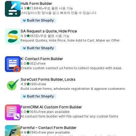
Hulk Form Builder
별 5개 중
4.9
(1,884)
•
무료 플랜 사용 가능
총 리뷰 1884개
스타일리시한 양식을 쉽고 빠르게 만들 수 있습니다.
Built for Shopify
SA Request a Quote, Hide Price
별 5개 중
4.9
(612)
•
무료 플랜 사용 가능
총 리뷰 612개
Request Quotes, Hide Price, hide Add to Cart, Make an Offer
Built for Shopify
K: Contact Form Builder
별 5개 중
5.0
(62)
•
Free
총 리뷰 62개
Create custom contact us forms to collect requests with ease.
SureCust Forms Builder, Locks
별 5개 중
4.9
(96)
•
Free
총 리뷰 96개
Build custom forms, wholesale registration & approve customers
Built for Shopify
FormCRM AI Custom Form Builder
별 5개 중
5.0
(64)
•
Free plan available
총 리뷰 64개
AI contact form builder with file upload for any custom forms
Formful – Contact Form Builder
별 5개 중
4.6
(96)
•
Free plan available
총 리뷰 96개