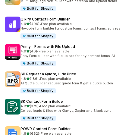
Multi-language form builder with captcha and upload fields
Built for Shopify
Qikify Contact Form Builder
별 5개 중
4.9
(409)
•
Free plan available
총 리뷰 409개
No-code form builder for custom forms, contact forms, surveys
Built for Shopify
Primy ‑ Forms with File Upload
별 5개 중
4.9
(40)
•
Free plan available
총 리뷰 40개
Easy Form builder with file upload for any contact forms, AI
Built for Shopify
SB Request a Quote, Hide Price
별 5개 중
4.8
(186)
•
Free plan available
총 리뷰 186개
AI Quote builder, request quote form & get a quote button
Built for Shopify
SK Contact Form Builder
별 5개 중
4.8
(379)
•
Free plan available
총 리뷰 379개
Collect leads & files with Klaviyo, Zapier and Slack sync
Built for Shopify
POWR Contact Form Builder
별 5개 중
4.6
(662)
•
Free plan available