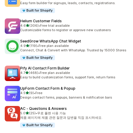
총 리뷰 662개
Easy form builder for signups, leads, contacts, registrations.
Built for Shopify
Helium Customer Fields
별 5개 중
4.6
(306)
•
Free trial available
총 리뷰 306개
Customizable forms to register or approve new customers
SeedGrow WhatsApp Chat Widget
별 5개 중
4.9
(119)
•
Free plan available
총 리뷰 119개
Connect, Chat & Convert with WhatsApp. Trusted by 15000 Stores
Built for Shopify
Pify AI Contact Form Builder
별 5개 중
4.7
(468)
•
Free plan available
총 리뷰 468개
Easy to build customization forms, support form, return forms
UpForm Contact Form & Popup
별 5개 중
4.5
(9)
•
Free
총 리뷰 9개
Design contact forms, popups, banners & notification bars
AC ‑ Questions & Answers
별 5개 중
5.0
(25)
•
무료 플랜 사용 가능
총 리뷰 25개
제품 페이지에 제품 관련 질문과 답변을 직접 표시하세요.
Built for Shopify