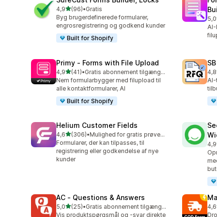
ud af 5 stjerner
4,9
(96)
•
Gratis
Bu
96 anmeldelser i alt
Byg brugerdefinerede formularer,
5,0
64 
engrosregistrering og godkend kunder
AI-
fil
Built for Shopify
Primy ‑ Forms with File Upload
SB
ud af 5 stjerner
4,9
(41)
•
Gratis abonnement tilgængeligt
4,8
41 anmeldelser i alt
186
Nem formularbygger med filupload til
AI-
alle kontaktformularer, AI
til
Built for Shopify
Helium Customer Fields
Se
ud af 5 stjerner
4,6
(306)
•
Mulighed for gratis prøveperiode
Wi
306 anmeldelser i alt
Formularer, der kan tilpasses, til
4,9
119
registrering eller godkendelse af nye
Opr
kunder
med
but
AC ‑ Questions & Answers
Ma
ud af 5 stjerner
5,0
(25)
•
Gratis abonnement tilgængeligt
4,6
25 anmeldelser i alt
19 
Vis produktspørgsmål og -svar direkte
Dro