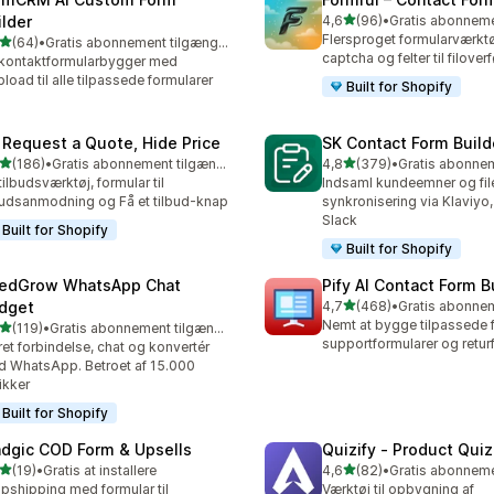
ud af 5 stjerner
ilder
4,6
(96)
•
96 anmeldelser i alt
Flersproget formularværkt
ud af 5 stjerner
(64)
•
Gratis abonnement tilgængeligt
anmeldelser i alt
captcha og felter til filover
kontaktformularbygger med
upload til alle tilpassede formularer
Built for Shopify
 Request a Quote, Hide Price
SK Contact Form Build
ud af 5 stjerner
ud af 5 stjerner
(186)
•
Gratis abonnement tilgængeligt
4,8
(379)
•
 anmeldelser i alt
379 anmeldelser i alt
tilbudsværktøj, formular til
Indsaml kundeemner og fil
budsanmodning og Få et tilbud-knap
synkronisering via Klaviyo
Slack
Built for Shopify
Built for Shopify
edGrow WhatsApp Chat
Pify AI Contact Form B
ud af 5 stjerner
dget
4,7
(468)
•
468 anmeldelser i alt
Nemt at bygge tilpassede f
ud af 5 stjerner
(119)
•
Gratis abonnement tilgængeligt
 anmeldelser i alt
supportformularer og retur
et forbindelse, chat og konvertér
 WhatsApp. Betroet af 15.000
ikker
Built for Shopify
dgic COD Form & Upsells
Quizify ‑ Product Quiz
ud af 5 stjerner
ud af 5 stjerner
(19)
•
Gratis at installere
4,6
(82)
•
anmeldelser i alt
82 anmeldelser i alt
pshipping med formular til
Værktøj til opbygning af