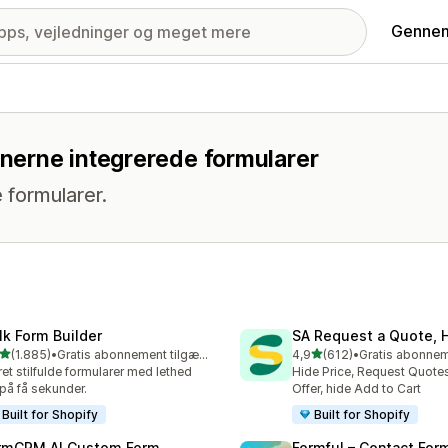
Gennem
ionerne integrerede formularer
formularer.
lk Form Builder
SA Request a Quote, H
ud af 5 stjerner
ud af 5 stjerner
(1.885)
•
Gratis abonnement tilgængeligt
4,9
(612)
•
5 anmeldelser i alt
612 anmeldelser i alt
et stilfulde formularer med lethed
Hide Price, Request Quote
på få sekunder.
Offer, hide Add to Cart
Built for Shopify
Built for Shopify
rmCRM AI Custom Form
Formful – Contact For