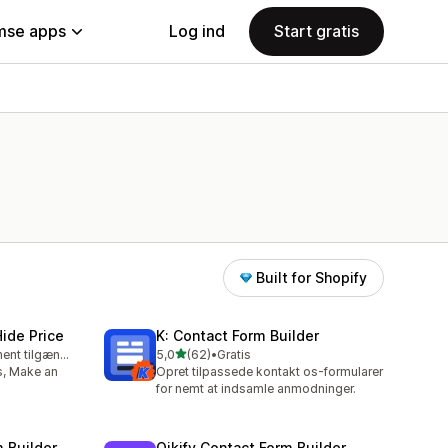
se apps
Log ind
Start gratis
Built for Shopify
ide Price
K: Contact Form Builder
ud af 5 stjerner
Gratis abonnement tilgængeligt
5,0
(62)
•
Gratis
62 anmeldelser i alt
s, Make an
Opret tilpassede kontakt os-formularer
for nemt at indsamle anmodninger.
m Builder
Qikify Contact Form Builder