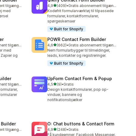
ud af 5 stjerner
Gratis abonnement tilgængeligt
4,9
(409)
•
Gratis abonnement tilgængeligt
409 anmeldelser i alt
øj med
Kodefrit formularværktøj til tilpassede
førsel
formularer, kontaktformularer,
spørgeskemaer
Built for Shopify
er
POWR Contact Form Builder
ud af 5 stjerner
Gratis abonnement tilgængeligt
4,6
(662)
•
Gratis abonnement tilgængeligt
662 anmeldelser i alt
er med
Nem formularbygger til tilmeldinger,
, Zapier og
leads, kontakter og registreringer.
Built for Shopify
uilder
UpForm Contact Form & Popup
ud af 5 stjerner
Gratis abonnement tilgængeligt
4,5
(9)
•
Gratis
9 anmeldelser i alt
ormularer,
Design kontaktformularer, pop op-
formularer
vinduer, bannere og
notifikationsbjælker
 Builder
O: Chat buttons & Contact Form
ud af 5 stjerner
Gratis abonnement tilgængeligt
4,9
(248)
•
Gratis
248 anmeldelser i alt
Få kundeemner: Facebook Messenger,