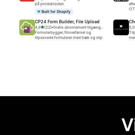
på produktsiden
eft
OT
Built for Shopify
CP24 Form Builder, File Upload
Ch
ud af 5 stjerner
4,9
(22)
•
Gratis abonnement tilgængeligt
5,0
22 anmeldelser i alt
11 
Formularbygger, filoverførsel og
Til
tilpassede formularer med træk og slip
mer
V