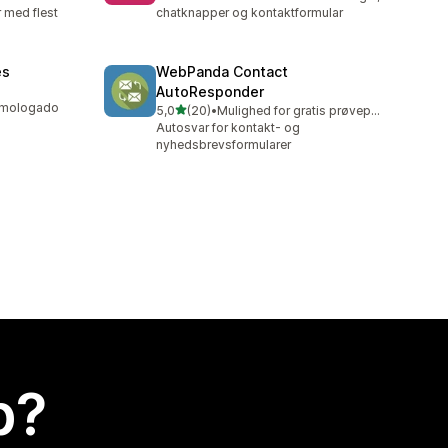
 med flest
chatknapper og kontaktformular
es
WebPanda Contact
AutoResponder
homologado
ud af 5 stjerner
5,0
(20)
•
Mulighed for gratis prøveperiode
20 anmeldelser i alt
Autosvar for kontakt- og
nyhedsbrevsformularer
p?