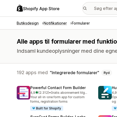
Shopify App Store
Butiksdesign
Notifikationer
Formularer
Alle apps til formularer med funkt
Indsaml kundeoplysninger med dine egne 
192 apps med
Integrerede formularer
Ryd
Powerful Contact Form Builder
Hu
ud af 5 stjerner
4,9
(2.312)
•
Gratis abonnement tilgængeligt
4,9
2312 anmeldelser i alt
188
Your all-in-one form app for custom
Opr
forms, registration forms
og 
Built for Shopify
SureCust Forms Builder, Locks
Fo