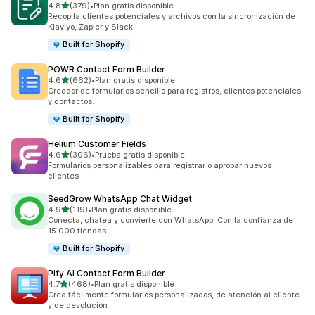
de 5 estrellas
4.8
(379)
•
Plan gratis disponible
379 reseñas en total
Recopila clientes potenciales y archivos con la sincronización de
Klaviyo, Zapier y Slack
Built for Shopify
POWR Contact Form Builder
de 5 estrellas
4.6
(662)
•
Plan gratis disponible
662 reseñas en total
Creador de formularios sencillo para registros, clientes potenciales
y contactos.
Built for Shopify
Helium Customer Fields
de 5 estrellas
4.6
(306)
•
Prueba gratis disponible
306 reseñas en total
Formularios personalizables para registrar o aprobar nuevos
clientes
SeedGrow WhatsApp Chat Widget
de 5 estrellas
4.9
(119)
•
Plan gratis disponible
119 reseñas en total
Conecta, chatea y convierte con WhatsApp. Con la confianza de
15.000 tiendas
Built for Shopify
Pify AI Contact Form Builder
de 5 estrellas
4.7
(468)
•
Plan gratis disponible
468 reseñas en total
Crea fácilmente formularios personalizados, de atención al cliente
y de devolución