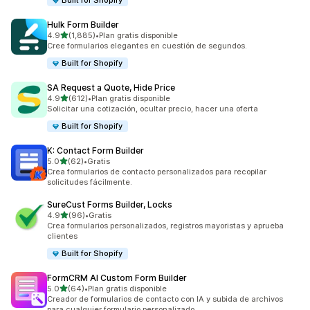
Built for Shopify
Hulk Form Builder
de 5 estrellas
4.9
(1,885)
•
Plan gratis disponible
1885 reseñas en total
Cree formularios elegantes en cuestión de segundos.
Built for Shopify
SA Request a Quote, Hide Price
de 5 estrellas
4.9
(612)
•
Plan gratis disponible
612 reseñas en total
Solicitar una cotización, ocultar precio, hacer una oferta
Built for Shopify
K: Contact Form Builder
de 5 estrellas
5.0
(62)
•
Gratis
62 reseñas en total
Crea formularios de contacto personalizados para recopilar
solicitudes fácilmente.
SureCust Forms Builder, Locks
de 5 estrellas
4.9
(96)
•
Gratis
96 reseñas en total
Crea formularios personalizados, registros mayoristas y aprueba
clientes
Built for Shopify
FormCRM AI Custom Form Builder
de 5 estrellas
5.0
(64)
•
Plan gratis disponible
64 reseñas en total
Creador de formularios de contacto con IA y subida de archivos
para cualquier formulario personalizado