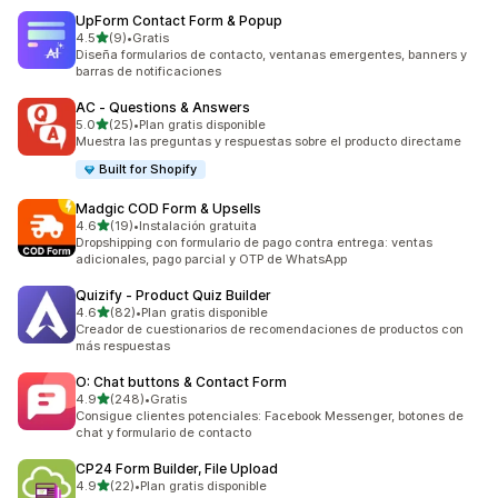
UpForm Contact Form & Popup
de 5 estrellas
4.5
(9)
•
Gratis
9 reseñas en total
Diseña formularios de contacto, ventanas emergentes, banners y
barras de notificaciones
AC ‑ Questions & Answers
de 5 estrellas
5.0
(25)
•
Plan gratis disponible
25 reseñas en total
Muestra las preguntas y respuestas sobre el producto directame
Built for Shopify
Madgic COD Form & Upsells
de 5 estrellas
4.6
(19)
•
Instalación gratuita
19 reseñas en total
Dropshipping con formulario de pago contra entrega: ventas
adicionales, pago parcial y OTP de WhatsApp
Quizify ‑ Product Quiz Builder
de 5 estrellas
4.6
(82)
•
Plan gratis disponible
82 reseñas en total
Creador de cuestionarios de recomendaciones de productos con
más respuestas
O: Chat buttons & Contact Form
de 5 estrellas
4.9
(248)
•
Gratis
248 reseñas en total
Consigue clientes potenciales: Facebook Messenger, botones de
chat y formulario de contacto
CP24 Form Builder, File Upload
de 5 estrellas
4.9
(22)
•
Plan gratis disponible
22 reseñas en total