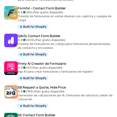
Formful – Contact Form Builder
de 5 estrellas
4.6
(96)
•
Plan gratis disponible
96 reseñas en total
Creador de formularios en varios idiomas con captcha y campos de
carga
Built for Shopify
Qikify Contact Form Builder
de 5 estrellas
4.9
(409)
•
Plan gratis disponible
409 reseñas en total
Creador de formularios sin código para formularios personalizados,
de contacto y encuestas
Built for Shopify
Primy AI Creador de Formulario
de 5 estrellas
4.9
(41)
•
Plan gratis disponible
41 reseñas en total
App AI para crear formularios y formularios de registro
Built for Shopify
SB Request a Quote, Hide Price
de 5 estrellas
4.8
(186)
•
Plan gratis disponible
186 reseñas en total
Generador de cotizaciones por IA, formulario de solicitud y botón de
cotización
Built for Shopify
SK Contact Form Builder