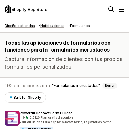
Shopify App Store
Diseño de tiendas
Notificaciones
Formularios
Todas las aplicaciones de formularios con
funciones para la formularios incrustados
Captura información de clientes con tus propios
formularios personalizados
192 aplicaciones con
Formularios incrustados
Borrar
Built for Shopify
Powerful Contact Form Builder
de 5 estrellas
4.9
(2,312)
•
Plan gratis disponible
2312 reseñas en total
Your all-in-one form app for custom forms, registration forms