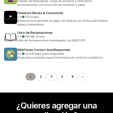
Creador de formularios, carga de archivos y formularios
personalizados con la función de arrastrar y soltar
Checkout Blocks & Customizer
de 5 estrellas
5.0
(11)
•
Gratis
11 reseñas en total
Personaliza tu pantalla de pago con bloques de ventas adicionales,
reglas y formularios.
Libro de Reclamaciones
de 5 estrellas
5.0
(10)
•
$5 al mes
10 reseñas en total
Libro de reclamaciones homologado con INDECOPI
WebPanda Contact AutoResponder
de 5 estrellas
5.0
(20)
•
Prueba gratis disponible
20 reseñas en total
Respuesta automática para formularios de contacto y boletines
1
2
3
4
8
¿Quieres agregar una