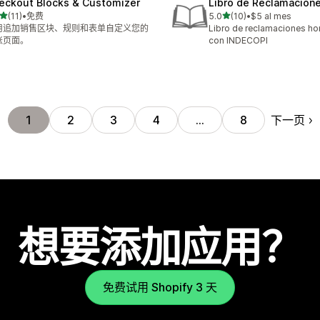
eckout Blocks & Customizer
Libro de Reclamacion
星（满分 5 星）
星（满分 5 星）
(11)
•
免费
5.0
(10)
•
$5 al mes
 11 条评论
总共 10 条评论
用追加销售区块、规则和表单自定义您的
Libro de reclamaciones 
账页面。
con INDECOPI
下一页
1
2
3
4
…
8
想要添加应用？
免费试用 Shopify 3 天