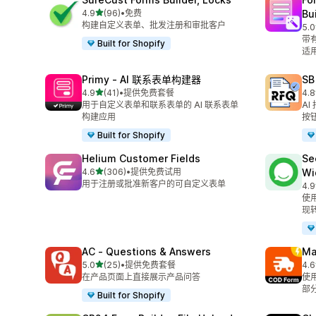
星（满分 5 星）
4.9
(96)
•
免费
Bu
总共 96 条评论
构建自定义表单、批发注册和审批客户
5.0
总共
带
Built for Shopify
适
Primy ‑ AI 联系表单构建器
SB
星（满分 5 星）
4.9
(41)
•
提供免费套餐
4.8
总共 41 条评论
总共
用于自定义表单和联系表单的 AI 联系表单
A
构建应用
按
Built for Shopify
Helium Customer Fields
Se
星（满分 5 星）
4.6
(306)
•
提供免费试用
Wi
总共 306 条评论
用于注册或批准新客户的可自定义表单
4.9
总共
使用
现转
AC ‑ Questions & Answers
Ma
星（满分 5 星）
5.0
(25)
•
提供免费套餐
4.6
总共 25 条评论
总共
在产品页面上直接展示产品问答
使
部分
Built for Shopify