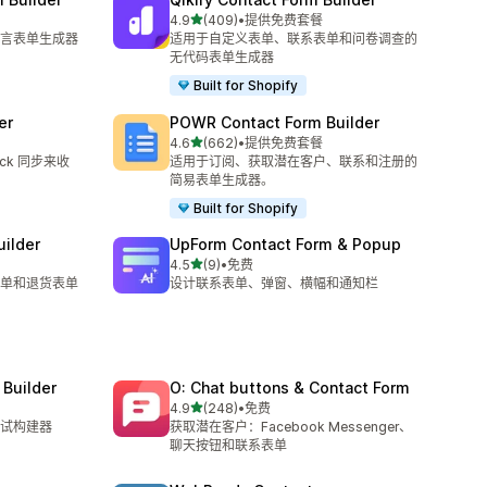
星（满分 5 星）
4.9
(409)
•
提供免费套餐
总共 409 条评论
言表单生成器
适用于自定义表单、联系表单和问卷调查的
无代码表单生成器
Built for Shopify
er
POWR Contact Form Builder
星（满分 5 星）
4.6
(662)
•
提供免费套餐
总共 662 条评论
lack 同步来收
适用于订阅、获取潜在客户、联系和注册的
简易表单生成器。
Built for Shopify
uilder
UpForm Contact Form & Popup
星（满分 5 星）
4.5
(9)
•
免费
总共 9 条评论
单和退货表单
设计联系表单、弹窗、横幅和通知栏
 Builder
O: Chat buttons & Contact Form
星（满分 5 星）
4.9
(248)
•
免费
总共 248 条评论
试构建器
获取潜在客户：Facebook Messenger、
聊天按钮和联系表单