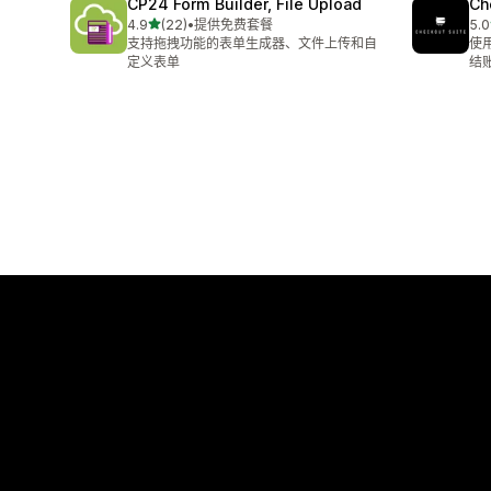
CP24 Form Builder, File Upload
Ch
星（满分 5 星）
4.9
(22)
•
提供免费套餐
5.0
总共 22 条评论
总共
支持拖拽功能的表单生成器、文件上传和自
使
定义表单
结