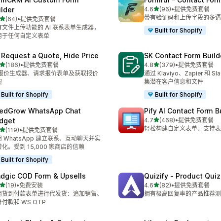
星（满分 5 星）
ilder
4.6
(96)
•
提供免费套餐
总共 96 条评论
带有验证码和上传字段的多语
星（满分 5 星）
(64)
•
提供免费套餐
 64 条评论
有文件上传功能的 AI 联系表单生成器，
Built for Shopify
用于任何自定义表单
 Request a Quote, Hide Price
SK Contact Form Build
星（满分 5 星）
星（满分 5 星）
(186)
•
提供免费套餐
4.8
(379)
•
提供免费套餐
 186 条评论
总共 379 条评论
I 报价生成器、请求报价表单及获取报价
通过 Klaviyo、Zapier 和 S
钮
集潜在客户信息和文件
Built for Shopify
Built for Shopify
edGrow WhatsApp Chat
Pify AI Contact Form B
星（满分 5 星）
dget
4.7
(468)
•
提供免费套餐
总共 468 条评论
轻松构建自定义表单、支持表
星（满分 5 星）
(119)
•
提供免费套餐
 119 条评论
 WhatsApp 建立联系、互动聊天并实
化。受到 15,000 家商店的信赖
Built for Shopify
dgic COD Form & Upsells
Quizify ‑ Product Quiz
星（满分 5 星）
星（满分 5 星）
(19)
•
免费安装
4.6
(82)
•
提供免费套餐
 19 条评论
总共 82 条评论
用货到付款表单进行代发货：追加销售、
拥有极高回复率的产品推荐测
付款和 WS OTP