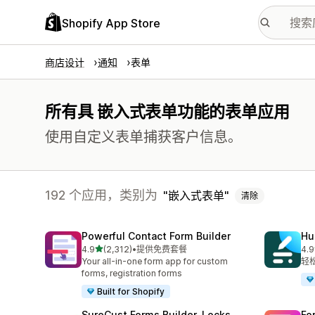
Shopify App Store
商店设计
通知
表单
所有具 嵌入式表单功能的表单应用
使用自定义表单捕获客户信息。
192 个应用，类别为
嵌入式表单
清除
Powerful Contact Form Builder
Hu
星（满分 5 星）
4.9
(2,312)
•
提供免费套餐
4.9
总共 2312 条评论
总共
Your all-in-one form app for custom
轻
forms, registration forms
Built for Shopify
SureCust Forms Builder, Locks
Fo