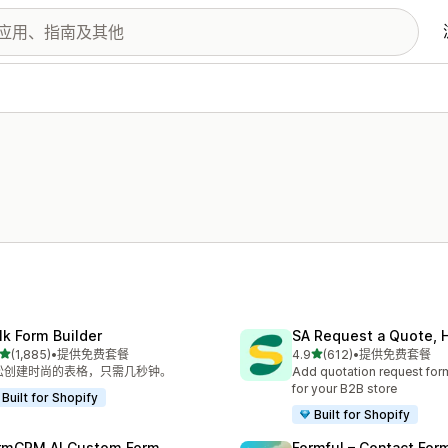
lk Form Builder
SA Request a Quote, H
星（满分 5 星）
星（满分 5 星）
(1,885)
•
提供免费套餐
4.9
(612)
•
提供免费套餐
 1885 条评论
总共 612 条评论
松创建时尚的表格，只需几秒钟。
Add quotation request form
for your B2B store
Built for Shopify
Built for Shopify
rmCRM AI Custom Form
Formful – Contact For