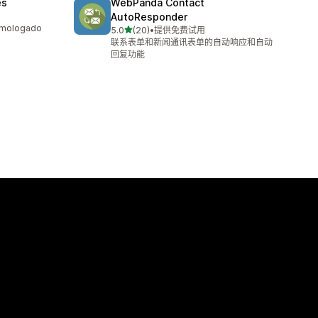
es
WebPanda Contact
AutoResponder
homologado
星（满分 5 星）
5.0
(20)
•
提供免费试用
总共 20 条评论
联系表单和新闻通讯表单的自动响应和自动
回复功能