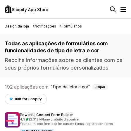
Shopify App Store
Design da loja
Notificações
Formulários
Todas as aplicações de formulários com
funcionalidades de tipo de letra e cor
Recolha informações sobre os clientes com os
seus próprios formulários personalizados.
192 aplicações com
Tipo de letra e cor
Limpar
Built for Shopify
Powerful Contact Form Builder
de 5 estrelas
4,9
(2.312)
•
Plano gratuito disponível
2312 total de avaliações
Your all-in-one form app for custom forms, registration forms