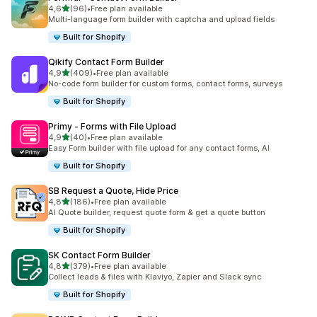
de 5 estrelas
4,6
(96)
•
Free plan available
96 total de avaliações
Multi-language form builder with captcha and upload fields
Built for Shopify
Qikify Contact Form Builder
de 5 estrelas
4,9
(409)
•
Free plan available
409 total de avaliações
No-code form builder for custom forms, contact forms, surveys
Built for Shopify
Primy ‑ Forms with File Upload
de 5 estrelas
4,9
(40)
•
Free plan available
40 total de avaliações
Easy Form builder with file upload for any contact forms, AI
Built for Shopify
SB Request a Quote, Hide Price
de 5 estrelas
4,8
(186)
•
Free plan available
186 total de avaliações
AI Quote builder, request quote form & get a quote button
Built for Shopify
SK Contact Form Builder
de 5 estrelas
4,8
(379)
•
Free plan available
379 total de avaliações
Collect leads & files with Klaviyo, Zapier and Slack sync
Built for Shopify