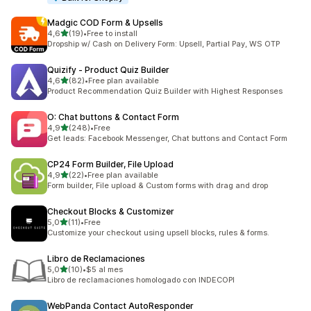
Madgic COD Form & Upsells
de 5 estrelas
4,6
(19)
•
Free to install
19 total de avaliações
Dropship w/ Cash on Delivery Form: Upsell, Partial Pay, WS OTP
Quizify ‑ Product Quiz Builder
de 5 estrelas
4,6
(82)
•
Free plan available
82 total de avaliações
Product Recommendation Quiz Builder with Highest Responses
O: Chat buttons & Contact Form
de 5 estrelas
4,9
(248)
•
Free
248 total de avaliações
Get leads: Facebook Messenger, Chat buttons and Contact Form
CP24 Form Builder, File Upload
de 5 estrelas
4,9
(22)
•
Free plan available
22 total de avaliações
Form builder, File upload & Custom forms with drag and drop
Checkout Blocks & Customizer
de 5 estrelas
5,0
(11)
•
Free
11 total de avaliações
Customize your checkout using upsell blocks, rules & forms.
Libro de Reclamaciones
de 5 estrelas
5,0
(10)
•
$5 al mes
10 total de avaliações
Libro de reclamaciones homologado con INDECOPI
WebPanda Contact AutoResponder