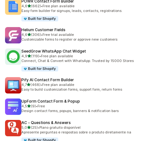
POWR Contact Form Builder
de 5 estrelas
4,6
(662)
•
Free plan available
662 total de avaliações
Easy form builder for signups, leads, contacts, registrations.
Built for Shopify
Helium Customer Fields
de 5 estrelas
4,6
(306)
•
Free trial available
306 total de avaliações
Customizable forms to register or approve new customers
SeedGrow WhatsApp Chat Widget
de 5 estrelas
4,9
(119)
•
Free plan available
119 total de avaliações
Connect, Chat & Convert with WhatsApp. Trusted by 15000 Stores
Built for Shopify
Pify AI Contact Form Builder
de 5 estrelas
4,7
(468)
•
Free plan available
468 total de avaliações
Easy to build customization forms, support form, return forms
UpForm Contact Form & Popup
de 5 estrelas
4,5
(9)
•
Free
9 total de avaliações
Design contact forms, popups, banners & notification bars
AC ‑ Questions & Answers
de 5 estrelas
5,0
(25)
•
Plano gratuito disponível
25 total de avaliações
Apresente perguntas e respostas sobre o produto diretamente na
Built for Shopify