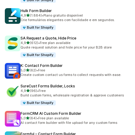
Built for Shopify
Hulk Form Builder
de 5 estrelas
4,9
(1.884)
•
Plano gratuito disponível
1884 total de avaliações
Crie formulários elegantes com facilidade e em segundos.
Built for Shopify
SA Request a Quote, Hide Price
de 5 estrelas
4,9
(612)
•
Free plan available
612 total de avaliações
Quote request solution and hide price for your B2B store
Built for Shopify
K: Contact Form Builder
de 5 estrelas
5,0
(62)
•
Free
62 total de avaliações
Create custom contact us forms to collect requests with ease.
SureCust Forms Builder, Locks
de 5 estrelas
4,9
(96)
•
Free
96 total de avaliações
Build custom forms, wholesale registration & approve customers
Built for Shopify
FormCRM AI Custom Form Builder
de 5 estrelas
5,0
(64)
•
Free plan available
64 total de avaliações
AI contact form builder with file upload for any custom forms
Formful – Contact Form Builder