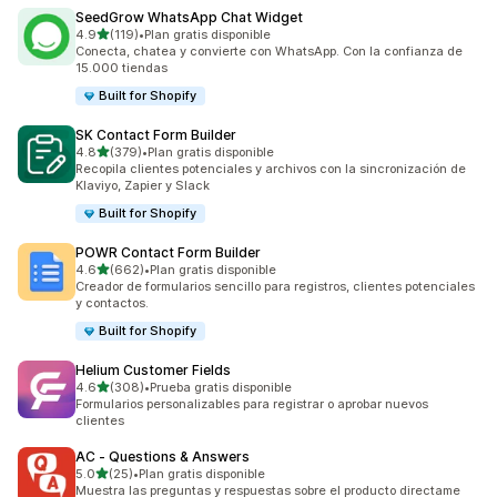
SeedGrow WhatsApp Chat Widget
de 5 estrellas
4.9
(119)
•
Plan gratis disponible
119 reseñas en total
Conecta, chatea y convierte con WhatsApp. Con la confianza de
15.000 tiendas
Built for Shopify
SK Contact Form Builder
de 5 estrellas
4.8
(379)
•
Plan gratis disponible
379 reseñas en total
Recopila clientes potenciales y archivos con la sincronización de
Klaviyo, Zapier y Slack
Built for Shopify
POWR Contact Form Builder
de 5 estrellas
4.6
(662)
•
Plan gratis disponible
662 reseñas en total
Creador de formularios sencillo para registros, clientes potenciales
y contactos.
Built for Shopify
Helium Customer Fields
de 5 estrellas
4.6
(308)
•
Prueba gratis disponible
308 reseñas en total
Formularios personalizables para registrar o aprobar nuevos
clientes
AC ‑ Questions & Answers
de 5 estrellas
5.0
(25)
•
Plan gratis disponible
25 reseñas en total
Muestra las preguntas y respuestas sobre el producto directame