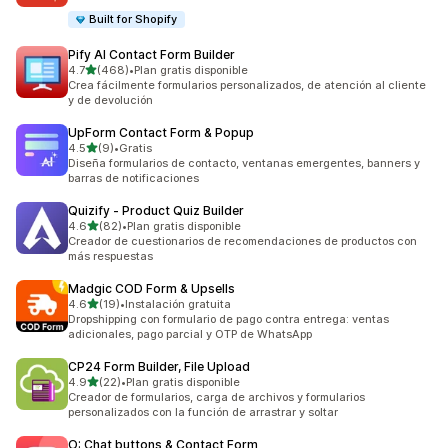
Built for Shopify
Pify AI Contact Form Builder
de 5 estrellas
4.7
(468)
•
Plan gratis disponible
468 reseñas en total
Crea fácilmente formularios personalizados, de atención al cliente
y de devolución
UpForm Contact Form & Popup
de 5 estrellas
4.5
(9)
•
Gratis
9 reseñas en total
Diseña formularios de contacto, ventanas emergentes, banners y
barras de notificaciones
Quizify ‑ Product Quiz Builder
de 5 estrellas
4.6
(82)
•
Plan gratis disponible
82 reseñas en total
Creador de cuestionarios de recomendaciones de productos con
más respuestas
Madgic COD Form & Upsells
de 5 estrellas
4.6
(19)
•
Instalación gratuita
19 reseñas en total
Dropshipping con formulario de pago contra entrega: ventas
adicionales, pago parcial y OTP de WhatsApp
CP24 Form Builder, File Upload
de 5 estrellas
4.9
(22)
•
Plan gratis disponible
22 reseñas en total
Creador de formularios, carga de archivos y formularios
personalizados con la función de arrastrar y soltar
O: Chat buttons & Contact Form