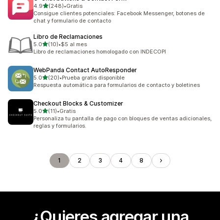
de 5 estrellas
4.9
(248)
•
Gratis
248 reseñas en total
Consigue clientes potenciales: Facebook Messenger, botones de
chat y formulario de contacto
Libro de Reclamaciones
de 5 estrellas
5.0
(10)
•
$5 al mes
10 reseñas en total
Libro de reclamaciones homologado con INDECOPI
WebPanda Contact AutoResponder
de 5 estrellas
5.0
(20)
•
Prueba gratis disponible
20 reseñas en total
Respuesta automática para formularios de contacto y boletines
Checkout Blocks & Customizer
de 5 estrellas
5.0
(11)
•
Gratis
11 reseñas en total
Personaliza tu pantalla de pago con bloques de ventas adicionales,
reglas y formularios.
1
2
3
4
8
¿Quieres agregar una