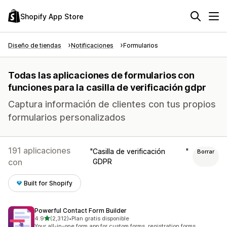
Shopify App Store
Diseño de tiendas
Notificaciones
Formularios
Todas las aplicaciones de formularios con
funciones para la casilla de verificación gdpr
Captura información de clientes con tus propios
formularios personalizados
191 aplicaciones
Casilla de verificación
Borrar
con
GDPR
Built for Shopify
Powerful Contact Form Builder
de 5 estrellas
4.9
(2,312)
•
Plan gratis disponible
2312 reseñas en total
Your all-in-one form app for custom forms, registration forms