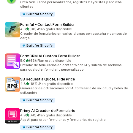
Crea formularios personalizados, registros mayoristas y aprueba
clientes
Built for Shopify
Formful – Contact Form Builder
de 5 estrellas
4.6
(96)
•
Plan gratis disponible
96 reseñas en total
Creador de formularios en varios idiomas con captcha y campos de
carga
Built for Shopify
FormCRM AI Custom Form Builder
de 5 estrellas
5.0
(63)
•
Plan gratis disponible
63 reseñas en total
Creador de formularios de contacto con IA y subida de archivos
para cualquier formulario personalizado
SB Request a Quote, Hide Price
de 5 estrellas
4.8
(187)
•
Plan gratis disponible
187 reseñas en total
Generador de cotizaciones por IA, formulario de solicitud y botón de
cotización
Built for Shopify
Primy AI Creador de Formulario
de 5 estrellas
4.9
(40)
•
Plan gratis disponible
40 reseñas en total
App AI para crear formularios y formularios de registro
Built for Shopify