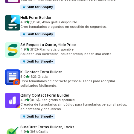
Built for Shopify
Hulk Form Builder
de 5 estrellas
4.9
(1,886)
•
Plan gratis disponible
1886 reseñas en total
Cree formularios elegantes en cuestión de segundos.
Built for Shopify
SA Request a Quote, Hide Price
de 5 estrellas
4.9
(612)
•
Plan gratis disponible
612 reseñas en total
Solicitar una cotización, ocultar precio, hacer una oferta
Built for Shopify
K: Contact Form Builder
de 5 estrellas
5.0
(62)
•
Gratis
62 reseñas en total
Crea formularios de contacto personalizados para recopilar
solicitudes fácilmente.
Qikify Contact Form Builder
de 5 estrellas
4.9
(408)
•
Plan gratis disponible
408 reseñas en total
Creador de formularios sin código para formularios personalizados,
de contacto y encuestas
Built for Shopify
SureCust Forms Builder, Locks
de 5 estrellas
4.9
(96)
•
Gratis
96 reseñas en total