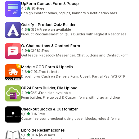
UpForm Contact Form & Popup
de 5 estrelas
4,5
(9)
•
Free
9 total de avaliações
Design contact forms, popups, banners & notification bars
Quizify ‑ Product Quiz Builder
de 5 estrelas
4,6
(82)
•
Free plan available
82 total de avaliações
Product Recommendation Quiz Builder with Highest Responses
O: Chat buttons & Contact Form
de 5 estrelas
4,9
(248)
•
Free
248 total de avaliações
Get leads: Facebook Messenger, Chat buttons and Contact Form
Madgic COD Form & Upsells
de 5 estrelas
4,6
(19)
•
Free to install
19 total de avaliações
Dropship w/ Cash on Delivery Form: Upsell, Partial Pay, WS OTP
CP24 Form Builder, File Upload
de 5 estrelas
4,9
(22)
•
Free plan available
22 total de avaliações
Form builder, File upload & Custom forms with drag and drop
Checkout Blocks & Customizer
de 5 estrelas
5,0
(11)
•
Free
11 total de avaliações
Customize your checkout using upsell blocks, rules & forms.
Libro de Reclamaciones
de 5 estrelas
5,0
(10)
•
$5 al mes
10 total de avaliações