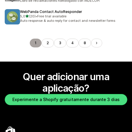
Libro de reclamaciones homologado con INDECOPI
WebPanda Contact AutoResponder
de 5 estrelas
5,0
(20)
•
Free trial available
20 total de avaliações
Auto response & auto reply for contact and newsletter forms
1
2
3
4
8
Quer adicionar uma
aplicação?
Experimente a Shopify gratuitamente durante 3 dias