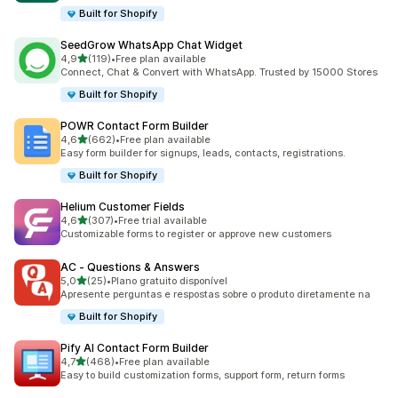
Built for Shopify
SeedGrow WhatsApp Chat Widget
de 5 estrelas
4,9
(119)
•
Free plan available
119 total de avaliações
Connect, Chat & Convert with WhatsApp. Trusted by 15000 Stores
Built for Shopify
POWR Contact Form Builder
de 5 estrelas
4,6
(662)
•
Free plan available
662 total de avaliações
Easy form builder for signups, leads, contacts, registrations.
Built for Shopify
Helium Customer Fields
de 5 estrelas
4,6
(307)
•
Free trial available
307 total de avaliações
Customizable forms to register or approve new customers
AC ‑ Questions & Answers
de 5 estrelas
5,0
(25)
•
Plano gratuito disponível
25 total de avaliações
Apresente perguntas e respostas sobre o produto diretamente na
Built for Shopify
Pify AI Contact Form Builder
de 5 estrelas
4,7
(468)
•
Free plan available
468 total de avaliações
Easy to build customization forms, support form, return forms