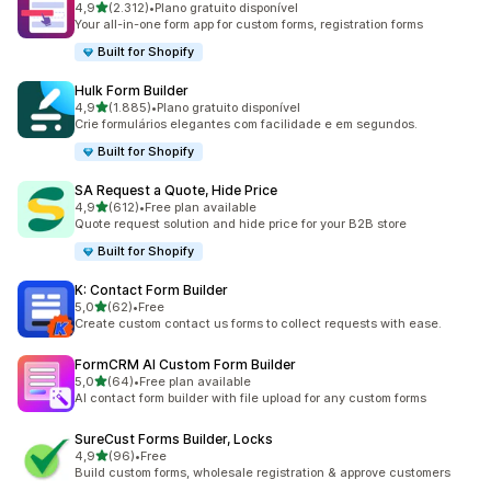
de 5 estrelas
4,9
(2.312)
•
Plano gratuito disponível
2312 total de avaliações
Your all-in-one form app for custom forms, registration forms
Built for Shopify
Hulk Form Builder
de 5 estrelas
4,9
(1.885)
•
Plano gratuito disponível
1885 total de avaliações
Crie formulários elegantes com facilidade e em segundos.
Built for Shopify
SA Request a Quote, Hide Price
de 5 estrelas
4,9
(612)
•
Free plan available
612 total de avaliações
Quote request solution and hide price for your B2B store
Built for Shopify
K: Contact Form Builder
de 5 estrelas
5,0
(62)
•
Free
62 total de avaliações
Create custom contact us forms to collect requests with ease.
FormCRM AI Custom Form Builder
de 5 estrelas
5,0
(64)
•
Free plan available
64 total de avaliações
AI contact form builder with file upload for any custom forms
SureCust Forms Builder, Locks
de 5 estrelas
4,9
(96)
•
Free
96 total de avaliações
Build custom forms, wholesale registration & approve customers