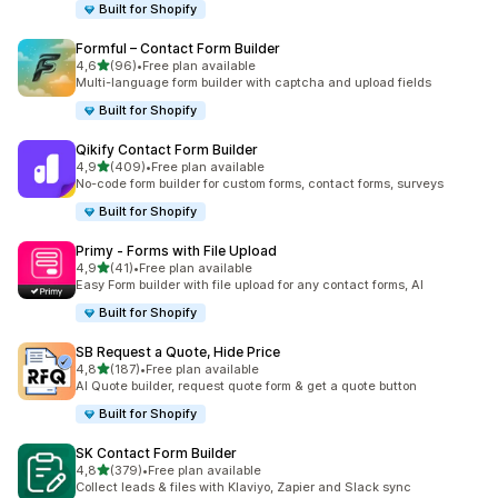
Built for Shopify
Formful – Contact Form Builder
de 5 estrelas
4,6
(96)
•
Free plan available
96 total de avaliações
Multi-language form builder with captcha and upload fields
Built for Shopify
Qikify Contact Form Builder
de 5 estrelas
4,9
(409)
•
Free plan available
409 total de avaliações
No-code form builder for custom forms, contact forms, surveys
Built for Shopify
Primy ‑ Forms with File Upload
de 5 estrelas
4,9
(41)
•
Free plan available
41 total de avaliações
Easy Form builder with file upload for any contact forms, AI
Built for Shopify
SB Request a Quote, Hide Price
de 5 estrelas
4,8
(187)
•
Free plan available
187 total de avaliações
AI Quote builder, request quote form & get a quote button
Built for Shopify
SK Contact Form Builder
de 5 estrelas
4,8
(379)
•
Free plan available
379 total de avaliações
Collect leads & files with Klaviyo, Zapier and Slack sync