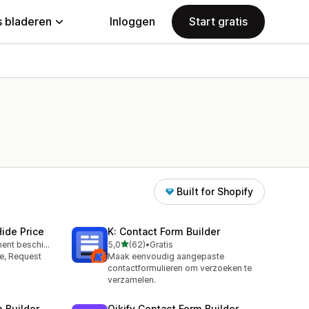
 bladeren
Inloggen
Start gratis
Built for Shopify
ide Price
K: Contact Form Builder
van 5 sterren
Gratis abonnement beschikbaar
5,0
(62)
•
Gratis
62 recensies in totaal
e, Request
Maak eenvoudig aangepaste
contactformulieren om verzoeken te
verzamelen.
m Builder
Qikify Contact Form Builder