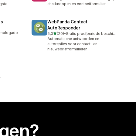
gste
chatknoppen en contactformulier
es
WebPanda Contact
AutoResponder
homologado
van 5 sterren
5,0
(20)
•
Gratis proefperiode beschikbaar
20 recensies in totaal
Automatische antwoorden en
autoreplies voor contact- en
nieuwsbriefformulieren
egen?