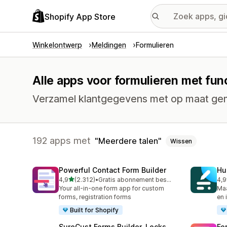
Shopify App Store
Winkelontwerp
Meldingen
Formulieren
Alle apps voor formulieren met fun
Verzamel klantgegevens met op maat gem
192 apps met
Meerdere talen
Wissen
Powerful Contact Form Builder
Hu
van 5 sterren
4,9
(2.312)
•
Gratis abonnement beschikbaar
4,9
2312 recensies in totaal
188
Your all-in-one form app for custom
Maa
forms, registration forms
en 
Built for Shopify
SureCust Forms Builder, Locks
Fo