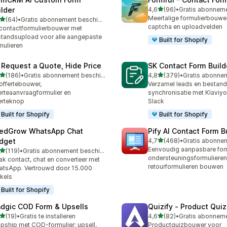
van 5 sterren
ilder
4,6
(96)
•
96 recensies in totaal
Meertalige formulierbouwe
van 5 sterren
(64)
•
Gratis abonnement beschikbaar
recensies in totaal
captcha en uploadvelden
contactformulierbouwer met
tandsupload voor alle aangepaste
Built for Shopify
mulieren
 Request a Quote, Hide Price
SK Contact Form Build
van 5 sterren
van 5 sterren
(186)
•
Gratis abonnement beschikbaar
4,8
(379)
•
 recensies in totaal
379 recensies in totaal
offertebouwer,
Verzamel leads en bestand
erteaanvraagformulier en
synchronisatie met Klaviyo
erteknop
Slack
Built for Shopify
Built for Shopify
edGrow WhatsApp Chat
Pify AI Contact Form B
van 5 sterren
dget
4,7
(468)
•
468 recensies in totaal
Eenvoudig aanpasbare form
van 5 sterren
(119)
•
Gratis abonnement beschikbaar
 recensies in totaal
ondersteuningsformulieren
k contact, chat en converteer met
retourformulieren bouwen
tsApp. Vertrouwd door 15.000
kels
Built for Shopify
dgic COD Form & Upsells
Quizify ‑ Product Quiz
van 5 sterren
van 5 sterren
(19)
•
Gratis te installeren
4,6
(82)
•
recensies in totaal
82 recensies in totaal
pship met COD-formulier: upsell,
Productquizbouwer voor