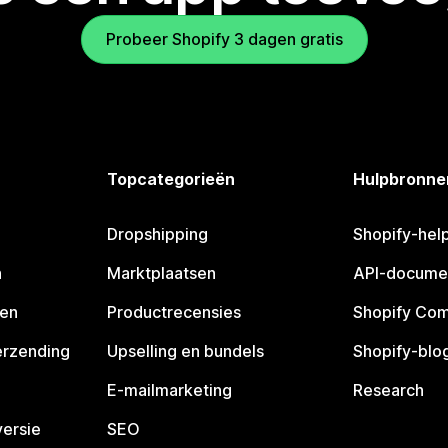
Probeer Shopify 3 dagen gratis
Topcategorieën
Hulpbronne
Dropshipping
Shopify-hel
n
Marktplaatsen
API-docume
pen
Productrecensies
Shopify Co
erzending
Upselling en bundels
Shopify-blo
E-mailmarketing
Research
ersie
SEO