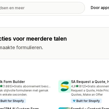
Door apps
cties voor meerdere talen
aakte formulieren.
lk Form Builder
SA Request a Quote, H
van 5 sterren
van 5 sterren
(1.885)
•
Gratis abonnement beschikbaar
4,9
(612)
•
5 recensies in totaal
612 recensies in totaal
k stijlvolle formulieren met gemak
Request a Quote, Hide Pric
in enkele seconden.
Quotes, Make an Offer
Built for Shopify
Built for Shopify
rmCRM AI Custom Form
Formful – Contact For