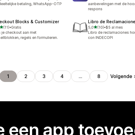
eeltelijke betaling, WhatsApp-OTP
aanbevelingen met de hoo
respons
eckout Blocks & Customizer
Libro de Reclamacion
van 5 sterren
van 5 sterren
(11)
•
Gratis
5,0
(10)
•
$5 al mes
recensies in totaal
10 recensies in totaal
 je checkout aan met
Libro de reclamaciones 
ellblokken, regels en formulieren.
con INDECOPI
Volgende
1
2
3
4
…
8
je een app toevo