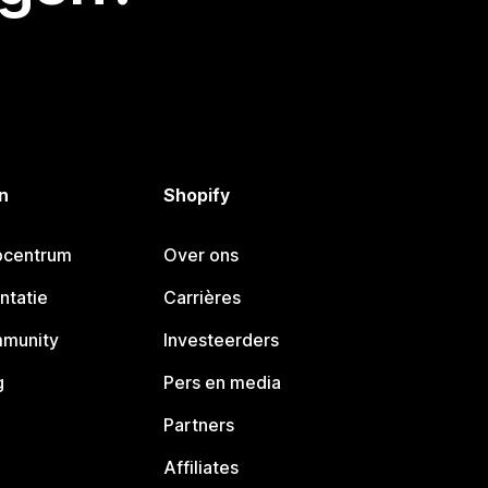
n
Shopify
pcentrum
Over ons
ntatie
Carrières
mmunity
Investeerders
g
Pers en media
Partners
Affiliates