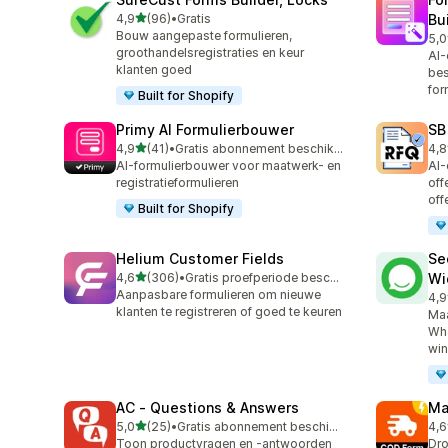
van 5 sterren
4,9
(96)
•
Gratis
Bu
96 recensies in totaal
Bouw aangepaste formulieren,
5,0
64 
groothandelsregistraties en keur
AI-
klanten goed
bes
for
Built for Shopify
Primy AI Formulierbouwer
SB
van 5 sterren
4,9
(41)
•
Gratis abonnement beschikbaar
4,8
41 recensies in totaal
186
AI-formulierbouwer voor maatwerk- en
AI-
registratieformulieren
off
off
Built for Shopify
Helium Customer Fields
Se
van 5 sterren
4,6
(306)
•
Gratis proefperiode beschikbaar
Wi
306 recensies in totaal
Aanpasbare formulieren om nieuwe
4,9
119
klanten te registreren of goed te keuren
Maa
Wha
win
AC ‑ Questions & Answers
Ma
van 5 sterren
5,0
(25)
•
Gratis abonnement beschikbaar
4,6
25 recensies in totaal
19 
Toon productvragen en -antwoorden
Dro