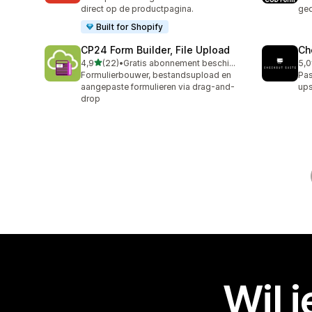
direct op de productpagina.
ged
Built for Shopify
CP24 Form Builder, File Upload
Ch
van 5 sterren
4,9
(22)
•
Gratis abonnement beschikbaar
5,0
22 recensies in totaal
11 
Formulierbouwer, bestandsupload en
Pas
aangepaste formulieren via drag-and-
ups
drop
Wil 