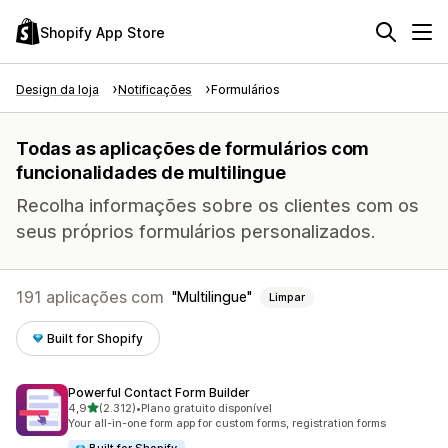
Shopify App Store
Design da loja
Notificações
Formulários
Todas as aplicações de formulários com
funcionalidades de multilingue
Recolha informações sobre os clientes com os
seus próprios formulários personalizados.
191 aplicações com
Multilingue
Limpar
Built for Shopify
Powerful Contact Form Builder
de 5 estrelas
4,9
(2.312)
•
Plano gratuito disponível
2312 total de avaliações
Your all-in-one form app for custom forms, registration forms