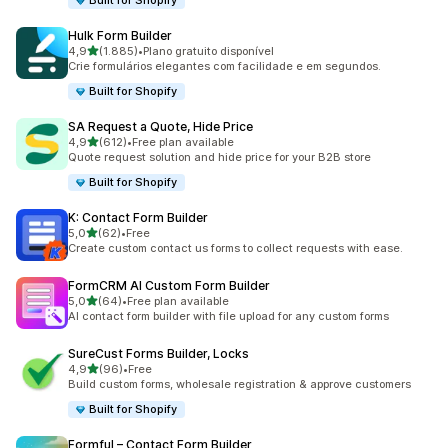
Built for Shopify
Hulk Form Builder
de 5 estrelas
4,9
(1.885)
•
Plano gratuito disponível
1885 total de avaliações
Crie formulários elegantes com facilidade e em segundos.
Built for Shopify
SA Request a Quote, Hide Price
de 5 estrelas
4,9
(612)
•
Free plan available
612 total de avaliações
Quote request solution and hide price for your B2B store
Built for Shopify
K: Contact Form Builder
de 5 estrelas
5,0
(62)
•
Free
62 total de avaliações
Create custom contact us forms to collect requests with ease.
FormCRM AI Custom Form Builder
de 5 estrelas
5,0
(64)
•
Free plan available
64 total de avaliações
AI contact form builder with file upload for any custom forms
SureCust Forms Builder, Locks
de 5 estrelas
4,9
(96)
•
Free
96 total de avaliações
Build custom forms, wholesale registration & approve customers
Built for Shopify
Formful – Contact Form Builder