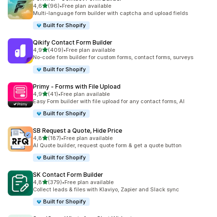
de 5 estrelas
4,6
(96)
•
Free plan available
96 total de avaliações
Multi-language form builder with captcha and upload fields
Built for Shopify
Qikify Contact Form Builder
de 5 estrelas
4,9
(409)
•
Free plan available
409 total de avaliações
No-code form builder for custom forms, contact forms, surveys
Built for Shopify
Primy ‑ Forms with File Upload
de 5 estrelas
4,9
(41)
•
Free plan available
41 total de avaliações
Easy Form builder with file upload for any contact forms, AI
Built for Shopify
SB Request a Quote, Hide Price
de 5 estrelas
4,8
(187)
•
Free plan available
187 total de avaliações
AI Quote builder, request quote form & get a quote button
Built for Shopify
SK Contact Form Builder
de 5 estrelas
4,8
(379)
•
Free plan available
379 total de avaliações
Collect leads & files with Klaviyo, Zapier and Slack sync
Built for Shopify