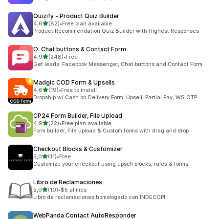
Quizify ‑ Product Quiz Builder
de 5 estrelas
4,6
(82)
•
Free plan available
82 total de avaliações
Product Recommendation Quiz Builder with Highest Responses
O: Chat buttons & Contact Form
de 5 estrelas
4,9
(248)
•
Free
248 total de avaliações
Get leads: Facebook Messenger, Chat buttons and Contact Form
Madgic COD Form & Upsells
de 5 estrelas
4,6
(19)
•
Free to install
19 total de avaliações
Dropship w/ Cash on Delivery Form: Upsell, Partial Pay, WS OTP
CP24 Form Builder, File Upload
de 5 estrelas
4,9
(22)
•
Free plan available
22 total de avaliações
Form builder, File upload & Custom forms with drag and drop
Checkout Blocks & Customizer
de 5 estrelas
5,0
(11)
•
Free
11 total de avaliações
Customize your checkout using upsell blocks, rules & forms.
Libro de Reclamaciones
de 5 estrelas
5,0
(10)
•
$5 al mes
10 total de avaliações
Libro de reclamaciones homologado con INDECOPI
WebPanda Contact AutoResponder