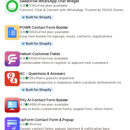
SeedGrow WhatsApp Chat Widget
de 5 estrelas
4,9
(119)
•
Free plan available
119 total de avaliações
Connect, Chat & Convert with WhatsApp. Trusted by 15000 Stores
Built for Shopify
POWR Contact Form Builder
de 5 estrelas
4,6
(662)
•
Free plan available
662 total de avaliações
Easy form builder for signups, leads, contacts, registrations.
Built for Shopify
Helium Customer Fields
de 5 estrelas
4,6
(306)
•
Free trial available
306 total de avaliações
Customizable forms to register or approve new customers
AC ‑ Questions & Answers
de 5 estrelas
5,0
(25)
•
Plano gratuito disponível
25 total de avaliações
Apresente perguntas e respostas sobre o produto diretamente na
Built for Shopify
Pify AI Contact Form Builder
de 5 estrelas
4,7
(468)
•
Free plan available
468 total de avaliações
Easy to build customization forms, support form, return forms
UpForm Contact Form & Popup
de 5 estrelas
4,5
(9)
•
Free
9 total de avaliações
Design contact forms, popups, banners & notification bars