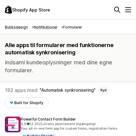
Shopify App Store
Butiksdesign
Notifikationer
Formularer
Alle apps til formularer med funktionerne
automatisk synkronisering
Indsaml kundeoplysninger med dine egne
formularer.
192 apps med
Automatisk synkronisering
Ryd
Built for Shopify
Powerful Contact Form Builder
ud af 5 stjerner
4,9
(2.302)
•
Gratis abonnement tilgængeligt
2302 anmeldelser i alt
Your all-in-one form app for custom forms, registration forms