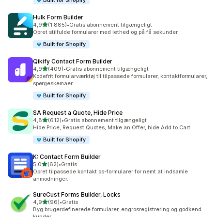
Built for Shopify
Hulk Form Builder
ud af 5 stjerner
4,9
(1.885)
•
Gratis abonnement tilgængeligt
1885 anmeldelser i alt
Opret stilfulde formularer med lethed og på få sekunder.
Built for Shopify
Qikify Contact Form Builder
ud af 5 stjerner
4,9
(409)
•
Gratis abonnement tilgængeligt
409 anmeldelser i alt
Kodefrit formularværktøj til tilpassede formularer, kontaktformularer,
spørgeskemaer
Built for Shopify
SA Request a Quote, Hide Price
ud af 5 stjerner
4,8
(612)
•
Gratis abonnement tilgængeligt
612 anmeldelser i alt
Hide Price, Request Quotes, Make an Offer, hide Add to Cart
Built for Shopify
K: Contact Form Builder
ud af 5 stjerner
5,0
(62)
•
Gratis
62 anmeldelser i alt
Opret tilpassede kontakt os-formularer for nemt at indsamle
anmodninger.
SureCust Forms Builder, Locks
ud af 5 stjerner
4,9
(96)
•
Gratis
96 anmeldelser i alt
Byg brugerdefinerede formularer, engrosregistrering og godkend
kunder