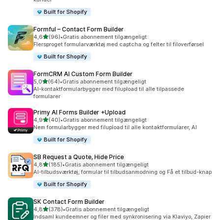
Built for Shopify
Formful – Contact Form Builder
ud af 5 stjerner
4,6
(96)
•
Gratis abonnement tilgængeligt
96 anmeldelser i alt
Flersproget formularværktøj med captcha og felter til filoverførsel
Built for Shopify
FormCRM AI Custom Form Builder
ud af 5 stjerner
5,0
(64)
•
Gratis abonnement tilgængeligt
64 anmeldelser i alt
AI-kontaktformularbygger med filupload til alle tilpassede
formularer
Primy AI Forms Builder +Upload
ud af 5 stjerner
4,9
(40)
•
Gratis abonnement tilgængeligt
40 anmeldelser i alt
Nem formularbygger med filupload til alle kontaktformularer, AI
Built for Shopify
SB Request a Quote, Hide Price
ud af 5 stjerner
4,8
(185)
•
Gratis abonnement tilgængeligt
185 anmeldelser i alt
AI-tilbudsværktøj, formular til tilbudsanmodning og Få et tilbud-knap
Built for Shopify
SK Contact Form Builder
ud af 5 stjerner
4,8
(378)
•
Gratis abonnement tilgængeligt
378 anmeldelser i alt
Indsaml kundeemner og filer med synkronisering via Klaviyo, Zapier