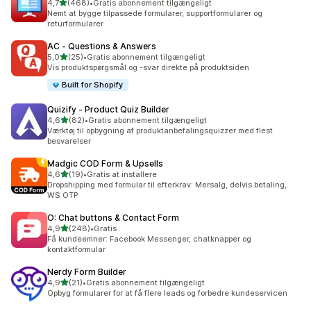
ud af 5 stjerner
4,7
(468)
•
Gratis abonnement tilgængeligt
468 anmeldelser i alt
Nemt at bygge tilpassede formularer, supportformularer og
returformularer
AC ‑ Questions & Answers
ud af 5 stjerner
5,0
(25)
•
Gratis abonnement tilgængeligt
25 anmeldelser i alt
Vis produktspørgsmål og -svar direkte på produktsiden
Built for Shopify
Quizify ‑ Product Quiz Builder
ud af 5 stjerner
4,6
(82)
•
Gratis abonnement tilgængeligt
82 anmeldelser i alt
Værktøj til opbygning af produktanbefalingsquizzer med flest
besvarelser
Madgic COD Form & Upsells
ud af 5 stjerner
4,6
(19)
•
Gratis at installere
19 anmeldelser i alt
Dropshipping med formular til efterkrav: Mersalg, delvis betaling,
WS OTP
O: Chat buttons & Contact Form
ud af 5 stjerner
4,9
(248)
•
Gratis
248 anmeldelser i alt
Få kundeemner: Facebook Messenger, chatknapper og
kontaktformular
Nerdy Form Builder
ud af 5 stjerner
4,9
(21)
•
Gratis abonnement tilgængeligt
21 anmeldelser i alt
Opbyg formularer for at få flere leads og forbedre kundeservicen