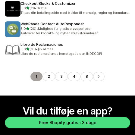
Checkout Blocks & Customizer
ud af 5 stjerner
5,0
(11)
•
Gratis
11 anmeldelser i alt
Tilpas din betalingsside med blokke til mersalg, regler og formularer.
WebPanda Contact AutoResponder
ud af 5 stjerner
5,0
(20)
•
Mulighed for gratis prøveperiode
20 anmeldelser i alt
Autosvar for kontakt- og nyhedsbrevsformularer
Libro de Reclamaciones
ud af 5 stjerner
5,0
(10)
•
$5 al mes
10 anmeldelser i alt
Libro de reclamaciones homologado con INDECOPI
1
2
3
4
8
Vil du tilføje en app?
Prøv Shopify gratis i 3 dage