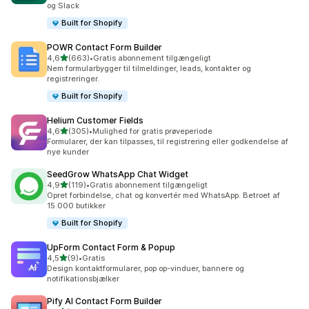
og Slack
Built for Shopify
POWR Contact Form Builder
ud af 5 stjerner
4,6
(663)
•
Gratis abonnement tilgængeligt
663 anmeldelser i alt
Nem formularbygger til tilmeldinger, leads, kontakter og
registreringer.
Built for Shopify
Helium Customer Fields
ud af 5 stjerner
4,6
(305)
•
Mulighed for gratis prøveperiode
305 anmeldelser i alt
Formularer, der kan tilpasses, til registrering eller godkendelse af
nye kunder
SeedGrow WhatsApp Chat Widget
ud af 5 stjerner
4,9
(119)
•
Gratis abonnement tilgængeligt
119 anmeldelser i alt
Opret forbindelse, chat og konvertér med WhatsApp. Betroet af
15.000 butikker
Built for Shopify
UpForm Contact Form & Popup
ud af 5 stjerner
4,5
(9)
•
Gratis
9 anmeldelser i alt
Design kontaktformularer, pop op-vinduer, bannere og
notifikationsbjælker
Pify AI Contact Form Builder