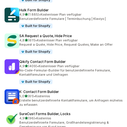
Built for Shopify
Hulk Form Builder
von 5 Sternen
4,9
(1.885)
•
Kostenloser Plan verfügbar
1885 Rezensionen insgesamt
Benutzerdefinierte Formulare | Terminbuchung | Klaviyo |
Built for Shopify
SA Request a Quote, Hide Price
von 5 Sternen
4,8
(611)
•
Kostenloser Plan verfügbar
611 Rezensionen insgesamt
Request a Quote, Hide Price, Request Quotes, Make an Offer
Built for Shopify
Qikify Contact Form Builder
von 5 Sternen
4,9
(409)
•
Kostenloser Plan verfügbar
409 Rezensionen insgesamt
No-Code-Formular-Builder für benutzerdefinierte Formulare,
Kontaktformulare und Umfragen
Built for Shopify
K: Contact Form Builder
von 5 Sternen
5,0
(61)
•
Kostenlos
61 Rezensionen insgesamt
Erstelle benutzerdefinierte Kontaktformulare, um Anfragen mühelos
zu erfassen.
SureCust Forms Builder, Locks
von 5 Sternen
4,9
(96)
•
Kostenlos
96 Rezensionen insgesamt
Benutzerdefinierte Formulare, Großhandelsregistrierung &
Genehmigung von Kund:innen