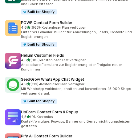
und Slack erfassen
Built for Shopify
POWR Contact Form Builder
von 5 Sternen
4,6
(663)
•
Kostenloser Plan verfügbar
663 Rezensionen insgesamt
Einfacher Formular-Builder für Anmeldungen, Leads, Kontakte und
Registrierungen.
Built for Shopify
Helium Customer Fields
von 5 Sternen
4,6
(305)
•
Kostenloser Test verfügbar
305 Rezensionen insgesamt
Anpassbare Formulare zur Registrierung oder Freigabe neuer
Kund:innen
SeedGrow WhatsApp Chat Widget
von 5 Sternen
4,9
(119)
•
Kostenloser Plan verfügbar
119 Rezensionen insgesamt
Mit WhatsApp verbinden, chatten und konvertieren. 15.000 Shops
vertrauen darauf.
Built for Shopify
UpForm Contact Form & Popup
von 5 Sternen
4,5
(9)
•
Kostenlos
9 Rezensionen insgesamt
Kontaktformulare, Pop-ups, Banner und Benachrichtigungsleisten
gestalten
Pify AI Contact Form Builder