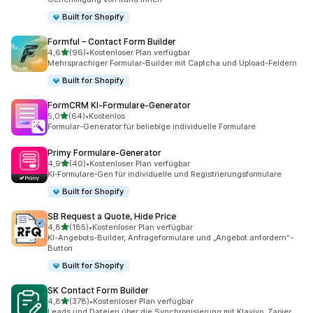
Built for Shopify
Formful – Contact Form Builder
von 5 Sternen
4,6
(96)
•
Kostenloser Plan verfügbar
96 Rezensionen insgesamt
Mehrsprachiger Formular-Builder mit Captcha und Upload-Feldern
Built for Shopify
FormCRM KI‑Formulare‑Generator
von 5 Sternen
5,0
(64)
•
Kostenlos
64 Rezensionen insgesamt
Formular-Generator für beliebige individuelle Formulare
Primy Formulare‑Generator
von 5 Sternen
4,9
(40)
•
Kostenloser Plan verfügbar
40 Rezensionen insgesamt
KI‑Formulare‑Gen für individuelle und Registrierungsformulare
Built for Shopify
SB Request a Quote, Hide Price
von 5 Sternen
4,8
(185)
•
Kostenloser Plan verfügbar
185 Rezensionen insgesamt
KI-Angebots-Builder, Anfrageformulare und „Angebot anfordern“-
Button
Built for Shopify
SK Contact Form Builder
von 5 Sternen
4,8
(378)
•
Kostenloser Plan verfügbar
378 Rezensionen insgesamt
Leads und Dateien über die Synchronisierung mit Klaviyo, Zapier