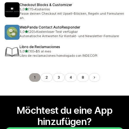
Checkout Blocks & Customizer
von 5 Sternen
5,0
(11)
•
Kostenlos
11 Rezensionen insgesamt
Passe deinen Checkout mit Upsell-Blöcken, Regeln und Formularen
an.
WebPanda Contact AutoResponder
von 5 Sternen
5,0
(20)
•
Kostenloser Test verfügbar
20 Rezensionen insgesamt
Automatische Antworten für Kontakt- und Newsletter-Formulare
Libro de Reclamaciones
von 5 Sternen
5,0
(10)
•
$5 al mes
10 Rezensionen insgesamt
Libro de reclamaciones homologado con INDECOPI
1
2
3
4
8
Möchtest du eine App
hinzufügen?