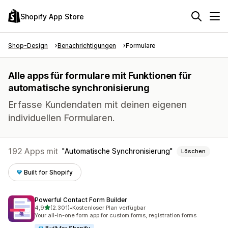
Shopify App Store
Shop-Design
Benachrichtigungen
Formulare
Alle apps für formulare mit Funktionen für
automatische synchronisierung
Erfasse Kundendaten mit deinen eigenen
individuellen Formularen.
192 Apps mit
Automatische Synchronisierung
Löschen
Built for Shopify
Powerful Contact Form Builder
von 5 Sternen
4,9
(2.301)
•
Kostenloser Plan verfügbar
2301 Rezensionen insgesamt
Your all-in-one form app for custom forms, registration forms