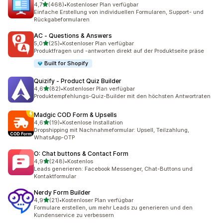
von 5 Sternen
4,7
(468)
•
Kostenloser Plan verfügbar
468 Rezensionen insgesamt
Einfache Erstellung von individuellen Formularen, Support- und
Rückgabeformularen
AC ‑ Questions & Answers
von 5 Sternen
5,0
(25)
•
Kostenloser Plan verfügbar
25 Rezensionen insgesamt
Produktfragen und -antworten direkt auf der Produktseite präse
Built for Shopify
Quizify ‑ Product Quiz Builder
von 5 Sternen
4,6
(82)
•
Kostenloser Plan verfügbar
82 Rezensionen insgesamt
Produktempfehlungs-Quiz-Builder mit den höchsten Antwortraten
Madgic COD Form & Upsells
von 5 Sternen
4,6
(19)
•
Kostenlose Installation
19 Rezensionen insgesamt
Dropshipping mit Nachnahmeformular: Upsell, Teilzahlung,
WhatsApp-OTP
O: Chat buttons & Contact Form
von 5 Sternen
4,9
(248)
•
Kostenlos
248 Rezensionen insgesamt
Leads generieren: Facebook Messenger, Chat-Buttons und
Kontaktformular
Nerdy Form Builder
von 5 Sternen
4,9
(21)
•
Kostenloser Plan verfügbar
21 Rezensionen insgesamt
Formulare erstellen, um mehr Leads zu generieren und den
Kundenservice zu verbessern