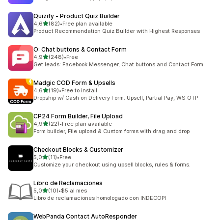
Quizify ‑ Product Quiz Builder
de 5 estrelas
4,6
(82)
•
Free plan available
82 total de avaliações
Product Recommendation Quiz Builder with Highest Responses
O: Chat buttons & Contact Form
de 5 estrelas
4,9
(248)
•
Free
248 total de avaliações
Get leads: Facebook Messenger, Chat buttons and Contact Form
Madgic COD Form & Upsells
de 5 estrelas
4,6
(19)
•
Free to install
19 total de avaliações
Dropship w/ Cash on Delivery Form: Upsell, Partial Pay, WS OTP
CP24 Form Builder, File Upload
de 5 estrelas
4,9
(22)
•
Free plan available
22 total de avaliações
Form builder, File upload & Custom forms with drag and drop
Checkout Blocks & Customizer
de 5 estrelas
5,0
(11)
•
Free
11 total de avaliações
Customize your checkout using upsell blocks, rules & forms.
Libro de Reclamaciones
de 5 estrelas
5,0
(10)
•
$5 al mes
10 total de avaliações
Libro de reclamaciones homologado con INDECOPI
WebPanda Contact AutoResponder