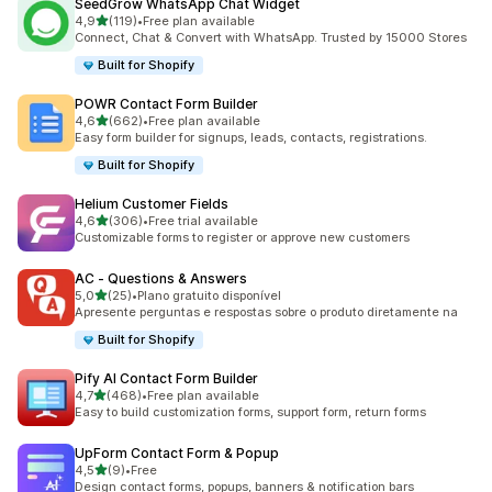
SeedGrow WhatsApp Chat Widget
de 5 estrelas
4,9
(119)
•
Free plan available
119 total de avaliações
Connect, Chat & Convert with WhatsApp. Trusted by 15000 Stores
Built for Shopify
POWR Contact Form Builder
de 5 estrelas
4,6
(662)
•
Free plan available
662 total de avaliações
Easy form builder for signups, leads, contacts, registrations.
Built for Shopify
Helium Customer Fields
de 5 estrelas
4,6
(306)
•
Free trial available
306 total de avaliações
Customizable forms to register or approve new customers
AC ‑ Questions & Answers
de 5 estrelas
5,0
(25)
•
Plano gratuito disponível
25 total de avaliações
Apresente perguntas e respostas sobre o produto diretamente na
Built for Shopify
Pify AI Contact Form Builder
de 5 estrelas
4,7
(468)
•
Free plan available
468 total de avaliações
Easy to build customization forms, support form, return forms
UpForm Contact Form & Popup
de 5 estrelas
4,5
(9)
•
Free
9 total de avaliações
Design contact forms, popups, banners & notification bars