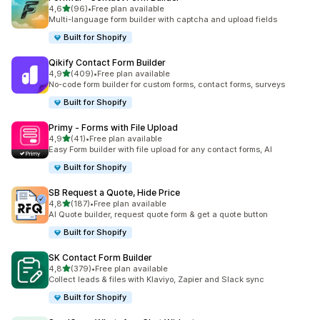
de 5 estrelas
4,6
(96)
•
Free plan available
96 total de avaliações
Multi-language form builder with captcha and upload fields
Built for Shopify
Qikify Contact Form Builder
de 5 estrelas
4,9
(409)
•
Free plan available
409 total de avaliações
No-code form builder for custom forms, contact forms, surveys
Built for Shopify
Primy ‑ Forms with File Upload
de 5 estrelas
4,9
(41)
•
Free plan available
41 total de avaliações
Easy Form builder with file upload for any contact forms, AI
Built for Shopify
SB Request a Quote, Hide Price
de 5 estrelas
4,8
(187)
•
Free plan available
187 total de avaliações
AI Quote builder, request quote form & get a quote button
Built for Shopify
SK Contact Form Builder
de 5 estrelas
4,8
(379)
•
Free plan available
379 total de avaliações
Collect leads & files with Klaviyo, Zapier and Slack sync
Built for Shopify