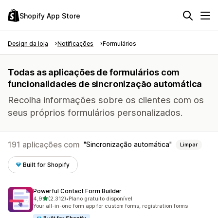
Shopify App Store
Design da loja
Notificações
Formulários
Todas as aplicações de formulários com
funcionalidades de sincronização automática
Recolha informações sobre os clientes com os
seus próprios formulários personalizados.
191 aplicações com
Sincronização automática
Limpar
Built for Shopify
Powerful Contact Form Builder
de 5 estrelas
4,9
(2.312)
•
Plano gratuito disponível
2312 total de avaliações
Your all-in-one form app for custom forms, registration forms