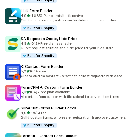
Built for Shopify
Hulk Form Builder
de 5 estrelas
4,9
(1.885)
•
Plano gratuito disponível
1885 total de avaliações
Crie formulários elegantes com facilidade e em segundos.
Built for Shopify
SA Request a Quote, Hide Price
de 5 estrelas
4,9
(612)
•
Free plan available
612 total de avaliações
Quote request solution and hide price for your B2B store
Built for Shopify
K: Contact Form Builder
de 5 estrelas
5,0
(62)
•
Free
62 total de avaliações
Create custom contact us forms to collect requests with ease.
FormCRM AI Custom Form Builder
de 5 estrelas
5,0
(64)
•
Free plan available
64 total de avaliações
AI contact form builder with file upload for any custom forms
SureCust Forms Builder, Locks
de 5 estrelas
4,9
(96)
•
Free
96 total de avaliações
Build custom forms, wholesale registration & approve customers
Built for Shopify
Formful – Contact Form Builder