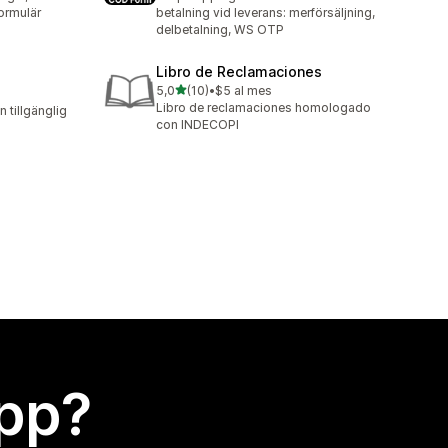
ormulär
betalning vid leverans: merförsäljning,
delbetalning, WS OTP
Libro de Reclamaciones
av 5 stjärnor
5,0
(10)
•
$5 al mes
10 recensioner totalt
Libro de reclamaciones homologado
n tillgänglig
con INDECOPI
app?