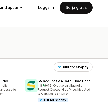
land appar
Logga in
Börja gratis
Built for Shopify
ilder
SA Request a Quote, Hide Price
av 5 stjärnor
änglig
4,8
(612)
•
Gratisplan tillgänglig
612 recensioner totalt
r anpassade
Request Quotes, Hide Price, hide Add
och
to Cart, Make an Offer
Built for Shopify