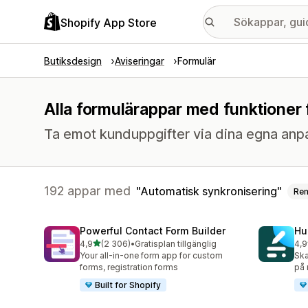
Shopify App Store
Butiksdesign
Aviseringar
Formulär
Alla formulärappar med funktioner 
Ta emot kunduppgifter via dina egna anp
192 appar med
Automatisk synkronisering
Re
Powerful Contact Form Builder
Hu
av 5 stjärnor
4,9
(2 306)
•
Gratisplan tillgänglig
4,9
2306 recensioner totalt
188
Your all-in-one form app for custom
Ska
forms, registration forms
på 
Built for Shopify