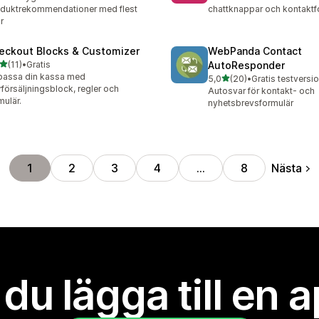
duktrekommendationer med flest
chattknappar och kontaktf
r
eckout Blocks & Customizer
WebPanda Contact
av 5 stjärnor
(11)
•
Gratis
AutoResponder
recensioner totalt
assa din kassa med
av 5 stjärnor
5,0
(20)
•
Gratis testversio
20 recensioner totalt
försäljningsblock, regler och
Autosvar för kontakt- och
mulär.
nyhetsbrevsformulär
Nästa
1
2
3
4
…
8
l du lägga till en 