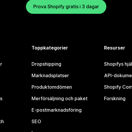
Prova Shopify gratis i 3 dagar
Toppkategorier
Resurser
r
Dropshipping
Shopifys hjä
Marknadsplatser
API-dokume
Produktomdömen
Shopify Co
s
Merförsäljning och paket
Forskning
E-postmarknadsföring
ch
SEO