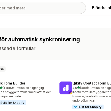
Bläddra b
för automatisk synkronisering
assade formulär
nsa
lk Form Builder
Qikify Contact Form Bu
av 5 stjärnor
av 5 stjärnor
(1 885)
•
Gratisplan tillgänglig
4,9
(409)
•
Gratisplan tillg
5 recensioner totalt
409 recensioner totalt
pa snygga formulär med lätthet och
Kodfri formulärbyggare fö
några sekunder.
formulär, kontaktformulär 
undersökningar
Built for Shopify
Built for Shopify