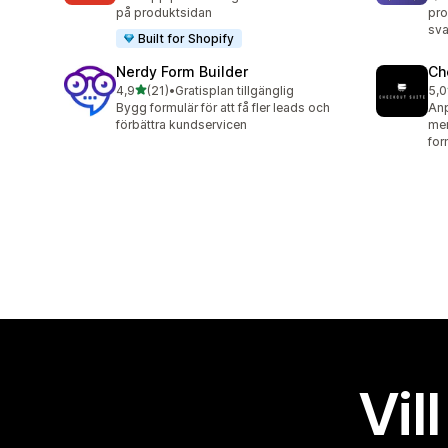
på produktsidan
pro
sva
Built for Shopify
Nerdy Form Builder
Ch
av 5 stjärnor
4,9
(21)
•
Gratisplan tillgänglig
5,0
21 recensioner totalt
11 
Bygg formulär för att få fler leads och
Anp
förbättra kundservicen
mer
for
Vil