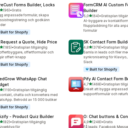
reCust Forms Builder, Locks
FormCRM AI Custom F
av 5 stjärnor
(96)
•
Gratis
Builder
recensioner totalt
g anpassade formulär, skapa
av 5 stjärnor
5,0
(64)
•
Gratisplan tillgä
64 recensioner totalt
ssistregistrering och godkänn
AI-byggare av kontaktfor
der
filuppladdning för alla an
formulär
Built for Shopify
 Request a Quote, Hide Price
SK Contact Form Build
av 5 stjärnor
av 5 stjärnor
(185)
•
Gratisplan tillgänglig
4,8
(378)
•
Gratisplan tillg
 recensioner totalt
378 recensioner totalt
offertbyggare, offertformulär och
Samla in leads och filer m
är offert-knapp
synkronisering för Klaviyo,
Slack
Built for Shopify
Built for Shopify
edGrow WhatsApp Chat
Pify AI Contact Form B
av 5 stjärnor
dget
4,7
(468)
•
Gratisplan tillg
468 recensioner totalt
Enkelt att bygga anpassade
av 5 stjärnor
(119)
•
Gratisplan tillgänglig
 recensioner totalt
supportformulär och returf
kontakt, chatta och konvertera med
tsApp. Betrodd av 15 000 butiker
Built for Shopify
izify ‑ Product Quiz Builder
O: Chat buttons & Con
av 5 stjärnor
av 5 stjärnor
(82)
•
Gratisplan tillgänglig
4,9
(248)
•
Gratis
recensioner totalt
248 recensioner totalt
zverktyg för
Få leads: Facebook Messe