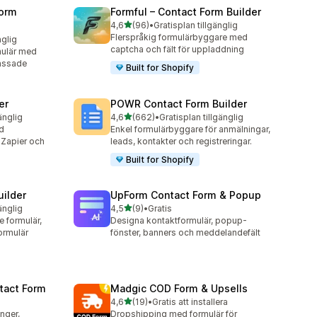
orm
Formful – Contact Form Builder
av 5 stjärnor
4,6
(96)
•
Gratisplan tillgänglig
96 recensioner totalt
Flerspråkig formulärbyggare med
nglig
captcha och fält för uppladdning
mulär med
passade
Built for Shopify
er
POWR Contact Form Builder
av 5 stjärnor
änglig
4,6
(662)
•
Gratisplan tillgänglig
662 recensioner totalt
ed
Enkel formulärbyggare för anmälningar,
 Zapier och
leads, kontakter och registreringar.
Built for Shopify
uilder
UpForm Contact Form & Popup
av 5 stjärnor
änglig
4,5
(9)
•
Gratis
9 recensioner totalt
 formulär,
Designa kontaktformulär, popup-
ormulär
fönster, banners och meddelandefält
tact Form
Madgic COD Form & Upsells
av 5 stjärnor
4,6
(19)
•
Gratis att installera
19 recensioner totalt
nger,
Dropshipping med formulär för