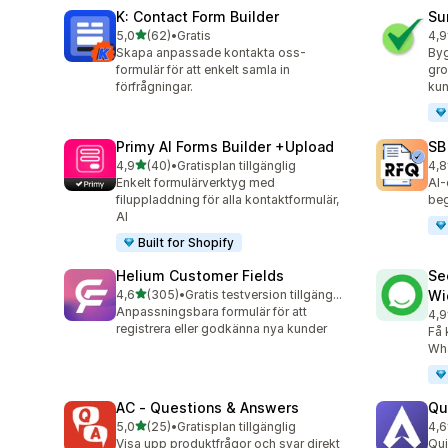
K: Contact Form Builder
Su
av 5 stjärnor
5,0
(62)
•
Gratis
4,9
62 recensioner totalt
96 
Skapa anpassade kontakta oss-
Byg
formulär för att enkelt samla in
gro
förfrågningar.
kun
Primy AI Forms Builder +Upload
SB
av 5 stjärnor
4,9
(40)
•
Gratisplan tillgänglig
4,8
40 recensioner totalt
185
Enkelt formulärverktyg med
AI-
filuppladdning för alla kontaktformulär,
beg
AI
Built for Shopify
Helium Customer Fields
Se
av 5 stjärnor
4,6
(305)
•
Gratis testversion tillgänglig
Wi
305 recensioner totalt
Anpassningsbara formulär för att
4,9
119
registrera eller godkänna nya kunder
Få 
Wha
AC ‑ Questions & Answers
Qu
av 5 stjärnor
5,0
(25)
•
Gratisplan tillgänglig
4,6
25 recensioner totalt
82 
Visa upp produktfrågor och svar direkt
Qui