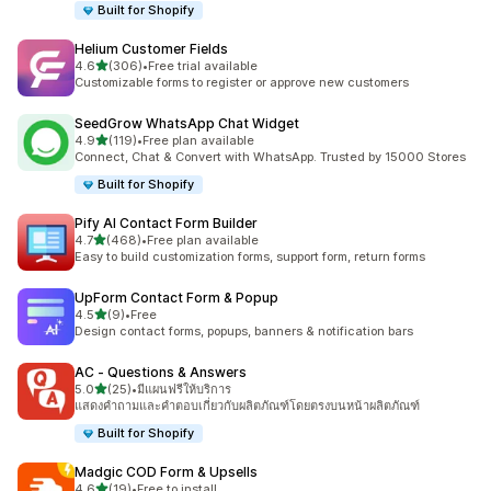
Built for Shopify
Helium Customer Fields
เต็ม 5 ดาว
4.6
(306)
•
Free trial available
ทั้งหมด 306 รีวิว
Customizable forms to register or approve new customers
SeedGrow WhatsApp Chat Widget
เต็ม 5 ดาว
4.9
(119)
•
Free plan available
ทั้งหมด 119 รีวิว
Connect, Chat & Convert with WhatsApp. Trusted by 15000 Stores
Built for Shopify
Pify AI Contact Form Builder
เต็ม 5 ดาว
4.7
(468)
•
Free plan available
ทั้งหมด 468 รีวิว
Easy to build customization forms, support form, return forms
UpForm Contact Form & Popup
เต็ม 5 ดาว
4.5
(9)
•
Free
ทั้งหมด 9 รีวิว
Design contact forms, popups, banners & notification bars
AC ‑ Questions & Answers
เต็ม 5 ดาว
5.0
(25)
•
มีแผนฟรีให้บริการ
ทั้งหมด 25 รีวิว
แสดงคำถามและคำตอบเกี่ยวกับผลิตภัณฑ์โดยตรงบนหน้าผลิตภัณฑ์
Built for Shopify
Madgic COD Form & Upsells
เต็ม 5 ดาว
4.6
(19)
•
Free to install