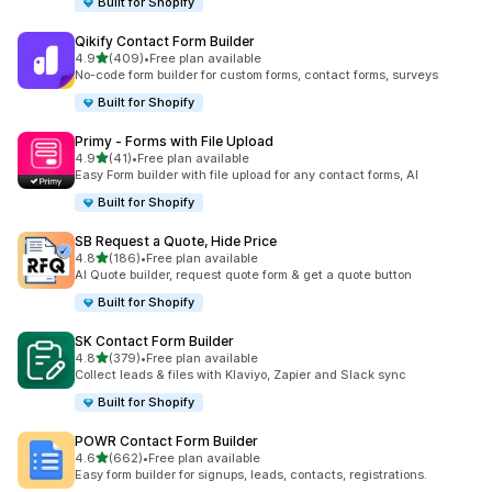
Built for Shopify
Qikify Contact Form Builder
เต็ม 5 ดาว
4.9
(409)
•
Free plan available
ทั้งหมด 409 รีวิว
No-code form builder for custom forms, contact forms, surveys
Built for Shopify
Primy ‑ Forms with File Upload
เต็ม 5 ดาว
4.9
(41)
•
Free plan available
ทั้งหมด 41 รีวิว
Easy Form builder with file upload for any contact forms, AI
Built for Shopify
SB Request a Quote, Hide Price
เต็ม 5 ดาว
4.8
(186)
•
Free plan available
ทั้งหมด 186 รีวิว
AI Quote builder, request quote form & get a quote button
Built for Shopify
SK Contact Form Builder
เต็ม 5 ดาว
4.8
(379)
•
Free plan available
ทั้งหมด 379 รีวิว
Collect leads & files with Klaviyo, Zapier and Slack sync
Built for Shopify
POWR Contact Form Builder
เต็ม 5 ดาว
4.6
(662)
•
Free plan available
ทั้งหมด 662 รีวิว
Easy form builder for signups, leads, contacts, registrations.