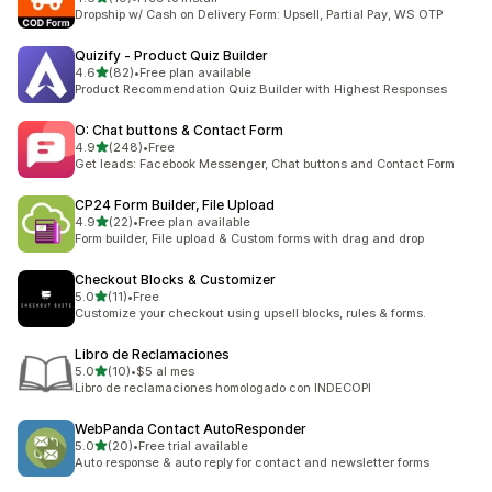
ทั้งหมด 19 รีวิว
Dropship w/ Cash on Delivery Form: Upsell, Partial Pay, WS OTP
Quizify ‑ Product Quiz Builder
เต็ม 5 ดาว
4.6
(82)
•
Free plan available
ทั้งหมด 82 รีวิว
Product Recommendation Quiz Builder with Highest Responses
O: Chat buttons & Contact Form
เต็ม 5 ดาว
4.9
(248)
•
Free
ทั้งหมด 248 รีวิว
Get leads: Facebook Messenger, Chat buttons and Contact Form
CP24 Form Builder, File Upload
เต็ม 5 ดาว
4.9
(22)
•
Free plan available
ทั้งหมด 22 รีวิว
Form builder, File upload & Custom forms with drag and drop
Checkout Blocks & Customizer
เต็ม 5 ดาว
5.0
(11)
•
Free
ทั้งหมด 11 รีวิว
Customize your checkout using upsell blocks, rules & forms.
Libro de Reclamaciones
เต็ม 5 ดาว
5.0
(10)
•
$5 al mes
ทั้งหมด 10 รีวิว
Libro de reclamaciones homologado con INDECOPI
WebPanda Contact AutoResponder
เต็ม 5 ดาว
5.0
(20)
•
Free trial available
ทั้งหมด 20 รีวิว
Auto response & auto reply for contact and newsletter forms