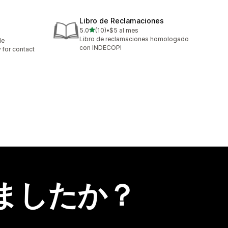
Libro de Reclamaciones
5つ星中
5.0
(10)
•
$5 al mes
合計レビュー数：10件
Libro de reclamaciones homologado
le
con INDECOPI
 for contact
ましたか？