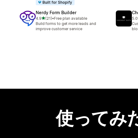
Built for Shopify
Nerdy Form Builder
Ch
5つ星中
4.9
(21)
•
Free plan available
5.0
合計レビュー数：21件
合
Build forms to get more leads and
Cus
improve customer service
blo
使ってみ