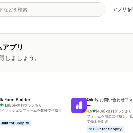
アプリを
ムアプリ
得しましょう。
lk Form Builder
Qikify お問い合わせ
5つ星中
(1,885)
•
無料プランあり
ー
計レビュー数：1885件
タイリッシュなフォームを数秒で作成可
5つ星中
4.9
(409)
•
無料プランあり
合計レビュー数：409件
。
フォームを簡単に作成し、見
て売上を促進
Built for Shopify
Built for Shopify