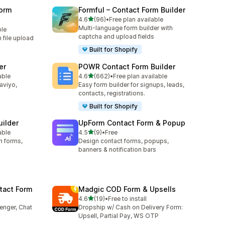
orm
Formful – Contact Form Builder
5つ星中
4.6
(96)
•
Free plan available
合計レビュー数：96件
Multi-language form builder with
ble
captcha and upload fields
h file upload
Built for Shopify
er
POWR Contact Form Builder
5つ星中
able
4.6
(662)
•
Free plan available
合計レビュー数：662件
laviyo,
Easy form builder for signups, leads,
contacts, registrations.
Built for Shopify
uilder
UpForm Contact Form & Popup
5つ星中
able
4.5
(9)
•
Free
合計レビュー数：9件
n forms,
Design contact forms, popups,
banners & notification bars
tact Form
Madgic COD Form & Upsells
5つ星中
4.6
(19)
•
Free to install
合計レビュー数：19件
enger, Chat
Dropship w/ Cash on Delivery Form:
Upsell, Partial Pay, WS OTP