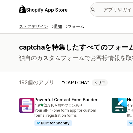
Shopify App Store
ストアデザイン
通知
フォーム
captchaを特集したすべてのフォー
独自のカスタムフォームでお客様情報を取
192個のアプリ：
CAPTCHA
クリア
Powerful Contact Form Builder
Hu
5つ星中
4.9
(2,310)
•
無料プランあり
4.9
合計レビュー数：2310件
合
Your all-in-one form app for custom
ス
forms, registration forms
能
Built for Shopify