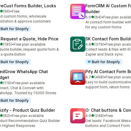
reCust Forms Builder, Locks
FormCRM AI Custom F
5つ星中
(96)
•
Free
Builder
計レビュー数：96件
ld custom forms, wholesale
5つ星中
5.0
(64)
•
Free plan availa
合計レビュー数：64件
istration & approve customers
AI contact form builder wit
for any custom forms
Built for Shopify
 Request a Quote, Hide Price
SK Contact Form Build
5つ星中
5つ星中
(185)
•
Free plan available
4.8
(379)
•
Free plan avail
計レビュー数：185件
合計レビュー数：379件
Quote builder, request quote form &
Collect leads & files with K
 a quote button
Zapier and Slack sync
Built for Shopify
Built for Shopify
edGrow WhatsApp Chat
Pify AI Contact Form B
5つ星中
dget
4.7
(468)
•
Free plan avail
合計レビュー数：468件
Easy to build customizatio
5つ星中
(119)
•
Free plan available
計レビュー数：119件
support form, return forms
nect, Chat & Convert with
tsApp. Trusted by 15000 Stores
Built for Shopify
izify ‑ Product Quiz Builder
O: Chat buttons & Con
5つ星中
5つ星中
(82)
•
Free plan available
4.9
(248)
•
Free
計レビュー数：82件
合計レビュー数：248件
duct Recommendation Quiz Builder
Get leads: Facebook Mess
h Highest Responses
buttons and Contact Form