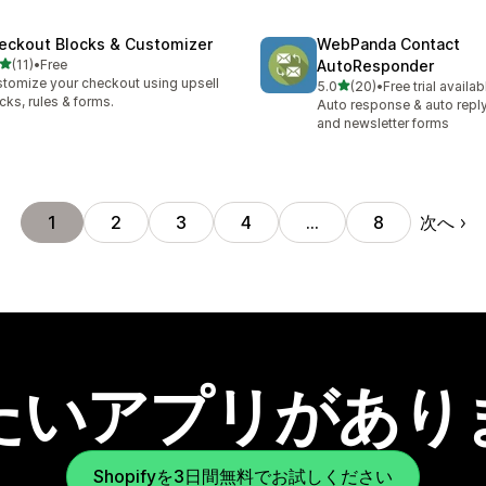
eckout Blocks & Customizer
WebPanda Contact
5つ星中
(11)
•
Free
AutoResponder
計レビュー数：11件
tomize your checkout using upsell
5つ星中
5.0
(20)
•
Free trial availab
合計レビュー数：20件
cks, rules & forms.
Auto response & auto reply
and newsletter forms
次へ
1
2
3
4
…
8
たいアプリがあり
Shopifyを3日間無料でお試しください