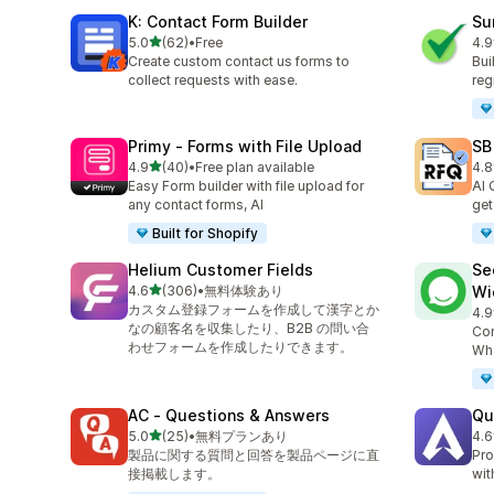
K: Contact Form Builder
Su
5つ星中
5.0
(62)
•
Free
4.9
合計レビュー数：62件
合
Create custom contact us forms to
Bui
collect requests with ease.
reg
Primy ‑ Forms with File Upload
SB
5つ星中
4.9
(40)
•
Free plan available
4.8
合計レビュー数：40件
合
Easy Form builder with file upload for
AI 
any contact forms, AI
get
Built for Shopify
Helium Customer Fields
Se
5つ星中
4.6
(306)
•
無料体験あり
Wi
合計レビュー数：306件
カスタム登録フォームを作成して漢字とか
4.9
合
なの顧客名を収集したり、B2B の問い合
Con
わせフォームを作成したりできます。
Wha
AC ‑ Questions & Answers
Qu
5つ星中
5.0
(25)
•
無料プランあり
4.6
合計レビュー数：25件
合
製品に関する質問と回答を製品ページに直
Pro
接掲載します。
wit