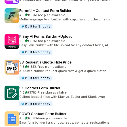
AI contact form builder with file upload for any custom forms
Formful – Contact Form Builder
เต็ม 5 ดาว
4.6
(96)
•
Free plan available
ทั้งหมด 96 รีวิว
Multi-language form builder with captcha and upload fields
Built for Shopify
Primy AI Forms Builder +Upload
เต็ม 5 ดาว
4.9
(40)
•
Free plan available
ทั้งหมด 40 รีวิว
Easy Form builder with file upload for any contact forms, AI
Built for Shopify
SB Request a Quote, Hide Price
เต็ม 5 ดาว
4.8
(185)
•
Free plan available
ทั้งหมด 185 รีวิว
AI Quote builder, request quote form & get a quote button
Built for Shopify
SK Contact Form Builder
เต็ม 5 ดาว
4.8
(378)
•
Free plan available
ทั้งหมด 378 รีวิว
Collect leads & files with Klaviyo, Zapier and Slack sync
Built for Shopify
POWR Contact Form Builder
เต็ม 5 ดาว
4.6
(662)
•
Free plan available
ทั้งหมด 662 รีวิว
Easy form builder for signups, leads, contacts, registrations.