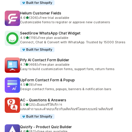
Built for Shopify
Helium Customer Fields
เต็ม 5 ดาว
4.6
(306)
•
Free trial available
ทั้งหมด 306 รีวิว
Customizable forms to register or approve new customers
SeedGrow WhatsApp Chat Widget
เต็ม 5 ดาว
4.9
(119)
•
Free plan available
ทั้งหมด 119 รีวิว
Connect, Chat & Convert with WhatsApp. Trusted by 15000 Stores
Built for Shopify
Pify AI Contact Form Builder
เต็ม 5 ดาว
4.7
(468)
•
Free plan available
ทั้งหมด 468 รีวิว
Easy to build customization forms, support form, return forms
UpForm Contact Form & Popup
เต็ม 5 ดาว
4.5
(9)
•
Free
ทั้งหมด 9 รีวิว
Design contact forms, popups, banners & notification bars
AC ‑ Questions & Answers
เต็ม 5 ดาว
5.0
(25)
•
มีแผนฟรีให้บริการ
ทั้งหมด 25 รีวิว
แสดงคำถามและคำตอบเกี่ยวกับผลิตภัณฑ์โดยตรงบนหน้าผลิตภัณฑ์
Built for Shopify
Quizify ‑ Product Quiz Builder
เต็ม 5 ดาว
4.6
(82)
•
Free plan available