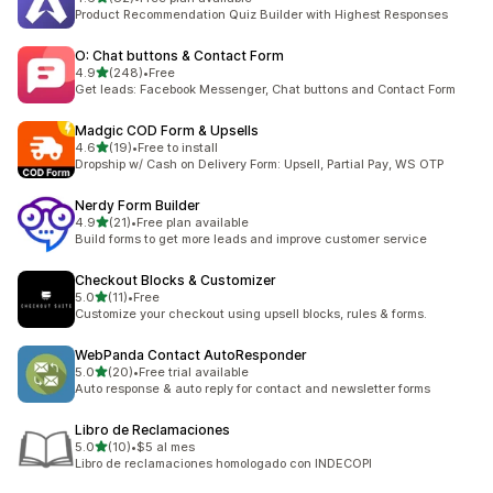
ทั้งหมด 82 รีวิว
Product Recommendation Quiz Builder with Highest Responses
O: Chat buttons & Contact Form
เต็ม 5 ดาว
4.9
(248)
•
Free
ทั้งหมด 248 รีวิว
Get leads: Facebook Messenger, Chat buttons and Contact Form
Madgic COD Form & Upsells
เต็ม 5 ดาว
4.6
(19)
•
Free to install
ทั้งหมด 19 รีวิว
Dropship w/ Cash on Delivery Form: Upsell, Partial Pay, WS OTP
Nerdy Form Builder
เต็ม 5 ดาว
4.9
(21)
•
Free plan available
ทั้งหมด 21 รีวิว
Build forms to get more leads and improve customer service
Checkout Blocks & Customizer
เต็ม 5 ดาว
5.0
(11)
•
Free
ทั้งหมด 11 รีวิว
Customize your checkout using upsell blocks, rules & forms.
WebPanda Contact AutoResponder
เต็ม 5 ดาว
5.0
(20)
•
Free trial available
ทั้งหมด 20 รีวิว
Auto response & auto reply for contact and newsletter forms
Libro de Reclamaciones
เต็ม 5 ดาว
5.0
(10)
•
$5 al mes
ทั้งหมด 10 รีวิว
Libro de reclamaciones homologado con INDECOPI