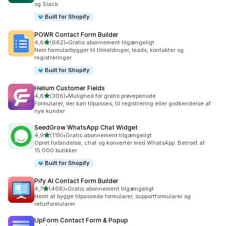
og Slack
Built for Shopify
POWR Contact Form Builder
ud af 5 stjerner
4,6
(662)
•
Gratis abonnement tilgængeligt
662 anmeldelser i alt
Nem formularbygger til tilmeldinger, leads, kontakter og
registreringer.
Built for Shopify
Helium Customer Fields
ud af 5 stjerner
4,6
(306)
•
Mulighed for gratis prøveperiode
306 anmeldelser i alt
Formularer, der kan tilpasses, til registrering eller godkendelse af
nye kunder
SeedGrow WhatsApp Chat Widget
ud af 5 stjerner
4,9
(119)
•
Gratis abonnement tilgængeligt
119 anmeldelser i alt
Opret forbindelse, chat og konvertér med WhatsApp. Betroet af
15.000 butikker
Built for Shopify
Pify AI Contact Form Builder
ud af 5 stjerner
4,7
(468)
•
Gratis abonnement tilgængeligt
468 anmeldelser i alt
Nemt at bygge tilpassede formularer, supportformularer og
returformularer
UpForm Contact Form & Popup