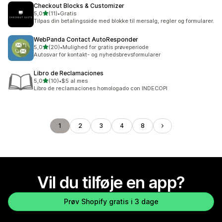
Checkout Blocks & Customizer
ud af 5 stjerner
5,0
(11)
•
Gratis
11 anmeldelser i alt
Tilpas din betalingsside med blokke til mersalg, regler og formularer.
WebPanda Contact AutoResponder
ud af 5 stjerner
5,0
(20)
•
Mulighed for gratis prøveperiode
20 anmeldelser i alt
Autosvar for kontakt- og nyhedsbrevsformularer
Libro de Reclamaciones
ud af 5 stjerner
5,0
(10)
•
$5 al mes
10 anmeldelser i alt
Libro de reclamaciones homologado con INDECOPI
1
2
3
4
8
Vil du tilføje en app?
Prøv Shopify gratis i 3 dage