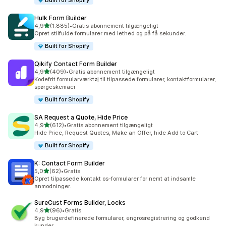
Built for Shopify
Hulk Form Builder
ud af 5 stjerner
4,9
(1.885)
•
Gratis abonnement tilgængeligt
1885 anmeldelser i alt
Opret stilfulde formularer med lethed og på få sekunder.
Built for Shopify
Qikify Contact Form Builder
ud af 5 stjerner
4,9
(409)
•
Gratis abonnement tilgængeligt
409 anmeldelser i alt
Kodefrit formularværktøj til tilpassede formularer, kontaktformularer,
spørgeskemaer
Built for Shopify
SA Request a Quote, Hide Price
ud af 5 stjerner
4,9
(612)
•
Gratis abonnement tilgængeligt
612 anmeldelser i alt
Hide Price, Request Quotes, Make an Offer, hide Add to Cart
Built for Shopify
K: Contact Form Builder
ud af 5 stjerner
5,0
(62)
•
Gratis
62 anmeldelser i alt
Opret tilpassede kontakt os-formularer for nemt at indsamle
anmodninger.
SureCust Forms Builder, Locks
ud af 5 stjerner
4,9
(96)
•
Gratis
96 anmeldelser i alt
Byg brugerdefinerede formularer, engrosregistrering og godkend
kunder