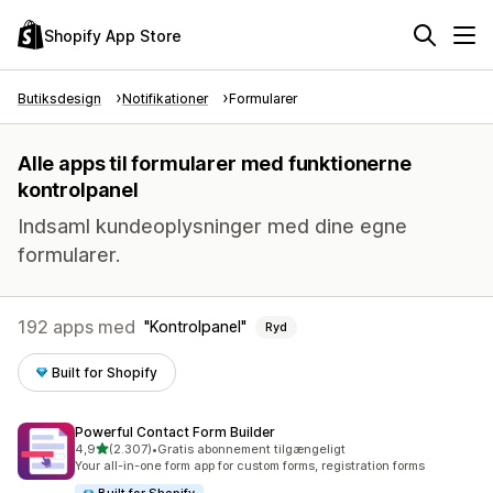
Shopify App Store
Butiksdesign
Notifikationer
Formularer
Alle apps til formularer med funktionerne
kontrolpanel
Indsaml kundeoplysninger med dine egne
formularer.
192 apps med
Kontrolpanel
Ryd
Built for Shopify
Powerful Contact Form Builder
ud af 5 stjerner
4,9
(2.307)
•
Gratis abonnement tilgængeligt
2307 anmeldelser i alt
Your all-in-one form app for custom forms, registration forms