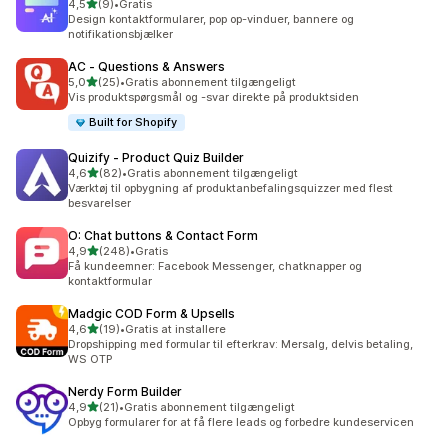
ud af 5 stjerner
4,5
(9)
•
Gratis
9 anmeldelser i alt
Design kontaktformularer, pop op-vinduer, bannere og
notifikationsbjælker
AC ‑ Questions & Answers
ud af 5 stjerner
5,0
(25)
•
Gratis abonnement tilgængeligt
25 anmeldelser i alt
Vis produktspørgsmål og -svar direkte på produktsiden
Built for Shopify
Quizify ‑ Product Quiz Builder
ud af 5 stjerner
4,6
(82)
•
Gratis abonnement tilgængeligt
82 anmeldelser i alt
Værktøj til opbygning af produktanbefalingsquizzer med flest
besvarelser
O: Chat buttons & Contact Form
ud af 5 stjerner
4,9
(248)
•
Gratis
248 anmeldelser i alt
Få kundeemner: Facebook Messenger, chatknapper og
kontaktformular
Madgic COD Form & Upsells
ud af 5 stjerner
4,6
(19)
•
Gratis at installere
19 anmeldelser i alt
Dropshipping med formular til efterkrav: Mersalg, delvis betaling,
WS OTP
Nerdy Form Builder
ud af 5 stjerner
4,9
(21)
•
Gratis abonnement tilgængeligt
21 anmeldelser i alt
Opbyg formularer for at få flere leads og forbedre kundeservicen