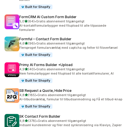
Built for Shopify
FormCRM AI Custom Form Builder
ud af 5 stjerner
5,0
(64)
•
Gratis abonnement tilgængeligt
64 anmeldelser i alt
AI-kontaktformularbygger med filupload til alle tilpassede
formularer
Formful – Contact Form Builder
ud af 5 stjerner
4,6
(96)
•
Gratis abonnement tilgængeligt
96 anmeldelser i alt
Flersproget formularværktøj med captcha og felter til filoverførsel
Built for Shopify
Primy AI Forms Builder +Upload
ud af 5 stjerner
4,9
(40)
•
Gratis abonnement tilgængeligt
40 anmeldelser i alt
Nem formularbygger med filupload til alle kontaktformularer, AI
Built for Shopify
SB Request a Quote, Hide Price
ud af 5 stjerner
4,8
(185)
•
Gratis abonnement tilgængeligt
185 anmeldelser i alt
AI-tilbudsværktøj, formular til tilbudsanmodning og Få et tilbud-knap
Built for Shopify
SK Contact Form Builder
ud af 5 stjerner
4,8
(378)
•
Gratis abonnement tilgængeligt
378 anmeldelser i alt
Indsaml kundeemner og filer med synkronisering via Klaviyo, Zapier