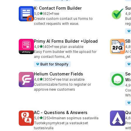
K: Contact Form Builder
Su
/ 5 tähteä
5,0
(62)
•
Free
4,9
62 arvostelua yhteensä
96 
Create custom contact us forms to
Bui
collect requests with ease.
reg
Primy AI Forms Builder +Upload
SB
/ 5 tähteä
4,9
(40)
•
Free plan available
4,8
40 arvostelua yhteensä
185
Easy Form builder with file upload for
AI 
any contact forms, AI
get
Built for Shopify
Helium Customer Fields
Se
/ 5 tähteä
4,6
(305)
•
Free trial available
Wi
305 arvostelua yhteensä
Customizable forms to register or
4,9
119
approve new customers
Con
Wha
AC ‑ Questions & Answers
Qu
/ 5 tähteä
5,0
(25)
•
Ilmainen sopimus saatavilla
4,6
25 arvostelua yhteensä
82 
Tuotekysymykset ja vastaukset
Pro
tuotesivulla
wit