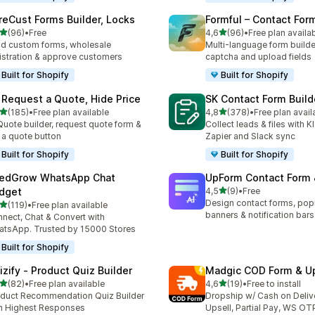
reCust Forms Builder, Locks
Formful – Contact For
/ 5 tähteä
/ 5 tähteä
(96)
•
Free
4,6
(96)
•
Free plan availa
arvostelua yhteensä
96 arvostelua yhteensä
ld custom forms, wholesale
Multi-language form builde
istration & approve customers
captcha and upload fields
Built for Shopify
Built for Shopify
 Request a Quote, Hide Price
SK Contact Form Build
/ 5 tähteä
/ 5 tähteä
(185)
•
Free plan available
4,8
(378)
•
Free plan avail
 arvostelua yhteensä
378 arvostelua yhteensä
Quote builder, request quote form &
Collect leads & files with K
 a quote button
Zapier and Slack sync
Built for Shopify
Built for Shopify
edGrow WhatsApp Chat
UpForm Contact Form
/ 5 tähteä
dget
4,5
(9)
•
Free
9 arvostelua yhteensä
Design contact forms, pop
/ 5 tähteä
(119)
•
Free plan available
 arvostelua yhteensä
banners & notification bars
nect, Chat & Convert with
tsApp. Trusted by 15000 Stores
Built for Shopify
izify ‑ Product Quiz Builder
Madgic COD Form & Up
/ 5 tähteä
/ 5 tähteä
(82)
•
Free plan available
4,6
(19)
•
Free to install
arvostelua yhteensä
19 arvostelua yhteensä
duct Recommendation Quiz Builder
Dropship w/ Cash on Deliv
h Highest Responses
Upsell, Partial Pay, WS OT