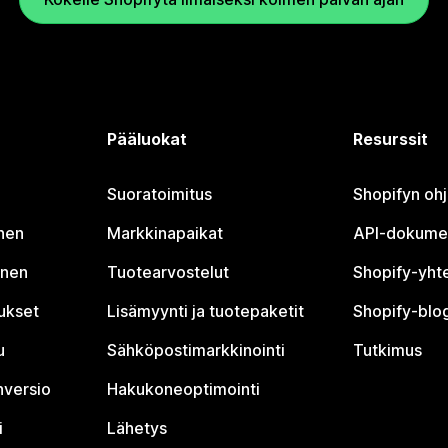
Pääluokat
Resurssit
Suoratoimitus
Shopifyn oh
nen
Markkinapaikat
API-dokume
inen
Tuotearvostelut
Shopify-yht
tukset
Lisämyynti ja tuotepaketit
Shopify-blog
u
Sähköpostimarkkinointi
Tutkimus
nversio
Hakukoneoptimointi
i
Lähetys