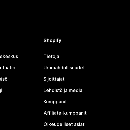
Shopify
jekeskus
Tietoja
ntaatio
Uramahdollisuudet
eisö
Sijoittajat
i
Lehdistö ja media
Kumppanit
Affiliate-kumppanit
Oikeudelliset asiat