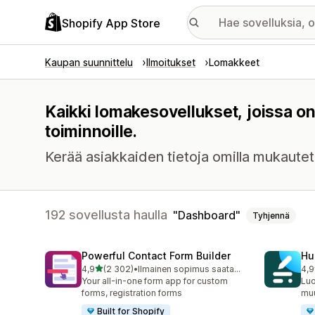
Shopify App Store
Kaupan suunnittelu
Ilmoitukset
Lomakkeet
Kaikki lomakesovellukset, joissa 
toiminnoille.
Kerää asiakkaiden tietoja omilla mukautetu
192 sovellusta haulla
Dashboard
Tyhjennä
Powerful Contact Form Builder
Hu
/ 5 tähteä
4,9
(2 302)
•
Ilmainen sopimus saatavilla
4,9
2302 arvostelua yhteensä
188
Your all-in-one form app for custom
Luo
forms, registration forms
mu
Built for Shopify