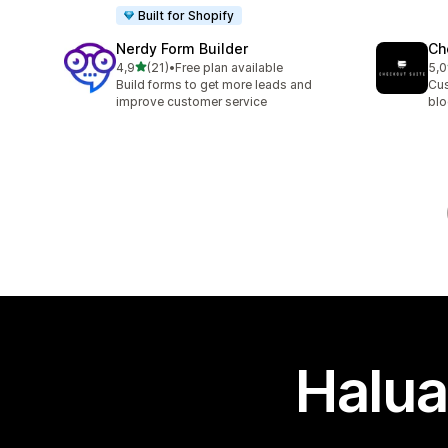
Built for Shopify
Nerdy Form Builder
Ch
/ 5 tähteä
4,9
(21)
•
Free plan available
5,0
21 arvostelua yhteensä
11 
Build forms to get more leads and
Cus
improve customer service
blo
Halua