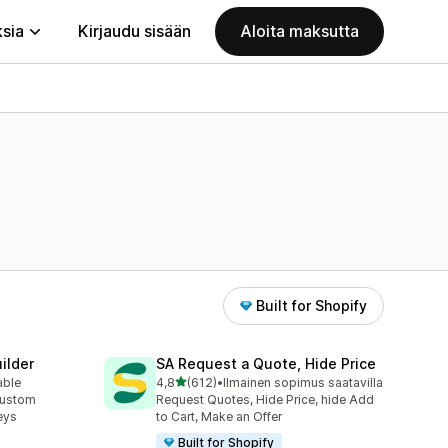
ksia
Kirjaudu sisään
Aloita maksutta
Built for Shopify
ilder
SA Request a Quote, Hide Price
/ 5 tähteä
able
4,8
(612)
•
Ilmainen sopimus saatavilla
612 arvostelua yhteensä
custom
Request Quotes, Hide Price, hide Add
eys
to Cart, Make an Offer
Built for Shopify