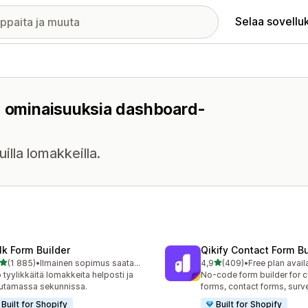
Selaa sovellu
on ominaisuuksia dashboard-
illa lomakkeilla.
lk Form Builder
Qikify Contact Form Bu
/ 5 tähteä
/ 5 tähteä
(1 885)
•
Ilmainen sopimus saatavilla
4,9
(409)
•
Free plan avail
5 arvostelua yhteensä
409 arvostelua yhteensä
 tyylikkäitä lomakkeita helposti ja
No-code form builder for 
utamassa sekunnissa.
forms, contact forms, surv
Built for Shopify
Built for Shopify