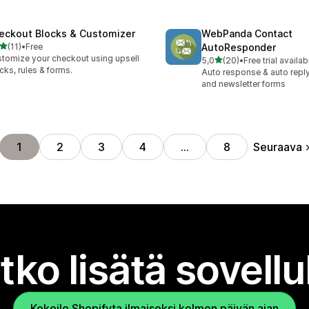
eckout Blocks & Customizer
WebPanda Contact
/ 5 tähteä
(11)
•
Free
AutoResponder
arvostelua yhteensä
tomize your checkout using upsell
/ 5 tähteä
5,0
(20)
•
Free trial availab
20 arvostelua yhteensä
cks, rules & forms.
Auto response & auto reply
and newsletter forms
Seuraava
1
2
3
4
…
8
tko lisätä sovell
Kokeile Shopifyta ilmaiseksi kolmen päivän ajan