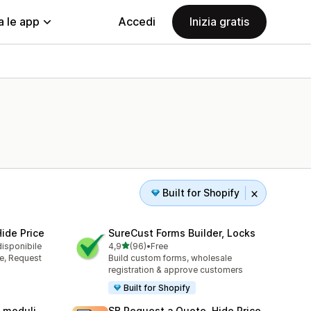
a le app
Accedi
Inizia gratis
Built for Shopify
ide Price
SureCust Forms Builder, Locks
stelle su 5
disponibile
4,9
(96)
•
Free
96 recensioni totali
e, Request
Build custom forms, wholesale
registration & approve customers
Built for Shopify
i moduli
SB Request a Quote, Hide Price