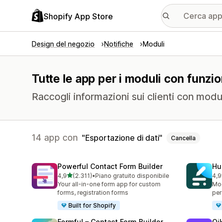
Shopify App Store
Design del negozio
Notifiche
Moduli
Tutte le app per i moduli con funzio
Raccogli informazioni sui clienti con modul
14 app con
Esportazione di dati
Cancella
Powerful Contact Form Builder
Hu
stelle su 5
4,9
(2.311)
•
Piano gratuito disponibile
4,9
2311 recensioni totali
188
Your all-in-one form app for custom
Mod
forms, registration forms
per
Built for Shopify
Formful – Contact Form Builder
Qi