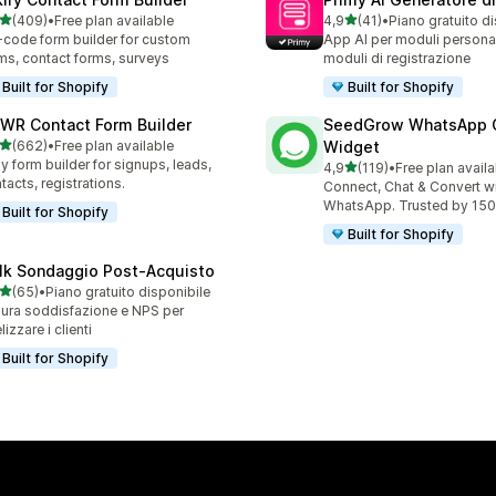
stelle su 5
stelle su 5
(409)
•
Free plan available
4,9
(41)
•
Piano gratuito d
 recensioni totali
41 recensioni totali
code form builder for custom
App AI per moduli personal
ms, contact forms, surveys
moduli di registrazione
Built for Shopify
Built for Shopify
WR Contact Form Builder
SeedGrow WhatsApp 
stelle su 5
(662)
•
Free plan available
Widget
 recensioni totali
y form builder for signups, leads,
stelle su 5
4,9
(119)
•
Free plan availa
119 recensioni totali
tacts, registrations.
Connect, Chat & Convert w
WhatsApp. Trusted by 150
Built for Shopify
Built for Shopify
lk Sondaggio Post‑Acquisto
stelle su 5
(65)
•
Piano gratuito disponibile
recensioni totali
ura soddisfazione e NPS per
lizzare i clienti
Built for Shopify