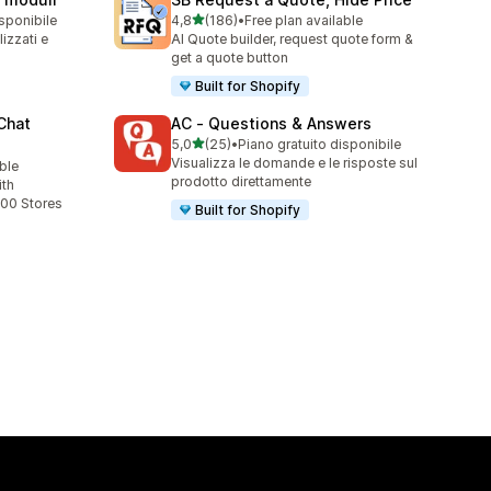
stelle su 5
isponibile
4,8
(186)
•
Free plan available
186 recensioni totali
izzati e
AI Quote builder, request quote form &
get a quote button
Built for Shopify
Chat
AC ‑ Questions & Answers
stelle su 5
5,0
(25)
•
Piano gratuito disponibile
25 recensioni totali
Visualizza le domande e le risposte sul
ble
prodotto direttamente
ith
00 Stores
Built for Shopify