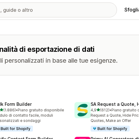
Sfogli
nalità di esportazione di dati
i personalizzati in base alle tue esigenze.
lk Form Builder
SA Request a Quote, H
stelle su 5
stelle su 5
(1.886)
•
Piano gratuito disponibile
4,9
(612)
•
Piano gratuito 
6 recensioni totali
612 recensioni totali
ulo di contatto facile, moduli
Request a Quote, Hide Pric
sonalizzati e sondaggi
Quotes, Make an Offer
Built for Shopify
Built for Shopify
kify Contact Form Builder
Primy AI Generatore d