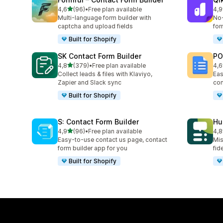
stelle su 5
4,6
(96)
•
Free plan available
4,9
96 recensioni totali
409
Multi-language form builder with
No-
captcha and upload fields
for
Built for Shopify
SK Contact Form Builder
PO
stelle su 5
4,8
(379)
•
Free plan available
4,6
379 recensioni totali
662
Collect leads & files with Klaviyo,
Eas
Zapier and Slack sync
con
Built for Shopify
S: Contact Form Builder
Hu
stelle su 5
4,9
(96)
•
Free plan available
4,8
96 recensioni totali
65 
Easy-to-use contact us page, contact
Mis
form builder app for you
fide
Built for Shopify