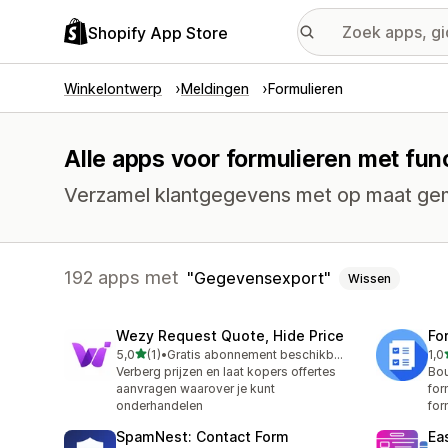
Shopify App Store
Winkelontwerp
Meldingen
Formulieren
Alle apps voor formulieren met fu
Verzamel klantgegevens met op maat gem
192 apps met
Gegevensexport
Wissen
Wezy Request Quote, Hide Price
Fo
van 5 sterren
5,0
(1)
•
Gratis abonnement beschikbaar
1,0
1 recensies in totaal
1 r
Verberg prijzen en laat kopers offertes
Bo
aanvragen waarover je kunt
for
onderhandelen
for
SpamNest: Contact Form
Ea