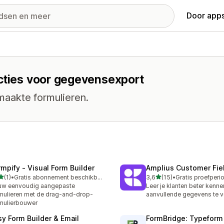
Door apps
ncties voor gegevensexport
aakte formulieren.
rmpify ‑ Visual Form Builder
Amplius Customer Fie
van 5 sterren
van 5 sterren
(1)
•
Gratis abonnement beschikbaar
3,6
(15)
•
ecensies in totaal
15 recensies in totaal
uw eenvoudig aangepaste
Leer je klanten beter kenn
mulieren met de drag-and-drop-
aanvullende gegevens te 
mulierbouwer
sy Form Builder & Email
FormBridge: Typeform