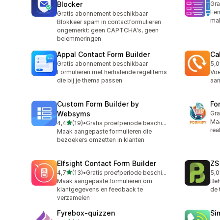
Blocker
Gra
Een
Gratis abonnement beschikbaar
mak
Blokkeer spam in contactformulieren
ongemerkt: geen CAPTCHA's, geen
belemmeringen
Appal Contact Form Builder
Ca
Gratis abonnement beschikbaar
5,0
1 r
Formulieren met herhalende regelitems
Voe
die bij je thema passen
aan
Custom Form Builder by
Fo
Websyms
Gra
Maa
van 5 sterren
4,4
(19)
•
Gratis proefperiode beschikbaar
19 recensies in totaal
rea
Maak aangepaste formulieren die
bezoekers omzetten in klanten
Elfsight Contact Form Builder
ZS
van 5 sterren
4,7
(13)
•
Gratis proefperiode beschikbaar
5,0
13 recensies in totaal
1 r
Maak aangepaste formulieren om
Beh
klantgegevens en feedback te
de 
verzamelen
Fyrebox‑quizzen
Sim