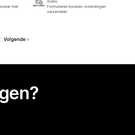
Gratis
bouwer met
Formulieren bouwen, inzendingen
verzamelen
Volgende
egen?