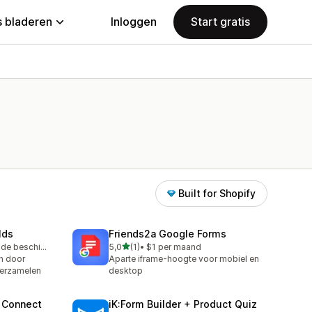
 bladeren
Inloggen
Start gratis
Built for Shopify
lds
Friends2a Google Forms
van 5 sterren
Gratis proefperiode beschikbaar
5,0
(1)
•
$1 per maand
1 recensies in totaal
en door
Aparte iframe-hoogte voor mobiel en
verzamelen
desktop
 Connect
iK:Form Builder + Product Quiz