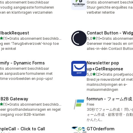
tis abonnement beschikbaar
Gratis abonnement beschi
voudig aangepaste formulieren
Stuur gerichte enquêtes na
en en klantvragen verzamelen
verbeter retentie
llbackRequest
Contact Button ‑ Wid
van 5 sterren
van 5 sterren
(1)
•
Gratis abonnement beschikbaar
5,0
(1)
•
ecensies in totaal
1 recensies in totaal
g een ‘Terugbelverzoek’-knop toe
Genereer meer leads en o
 je winkel
alles-in-één Contact Butto
rmify ‑ Dynamic Forms
Newsletter pop
tis abonnement beschikbaar
up+GetResponse
k aanpasbare formulieren met
van 5 sterren
5,0
(2)
•
2 recensies in totaal
ltime voorbeelden en pop-ups!
Breid je nieuwsbrief uit met
mailinschrijvingen en e-
mailaanmeldingen
 B2B Gateway
formrun ‑ フォーム
van 5 sterren
(1)
•
Gratis abonnement beschikbaar
Free
ecensies in totaal
eer groothandelaanvragen en regel
30秒でフォーム作成！ 問
toegang voor B2B-klanten
ォーム作成・顧客管理・自動
かんたん。
pleCall ‑ Click to Call
GTOrderForm