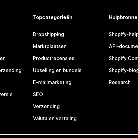
Topcategorieën
Hulpbronne
Dropshipping
Shopify-hel
n
Marktplaatsen
API-docume
pen
Productrecensies
Shopify Co
erzending
Upselling en bundels
Shopify-blo
E-mailmarketing
Research
ersie
SEO
Verzending
Valuta en vertaling