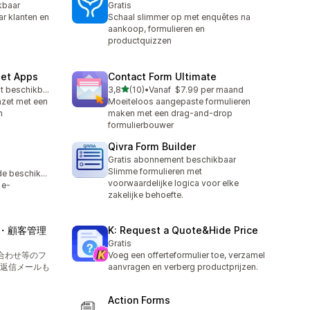
kbaar
Gratis
ar klanten en
Schaal slimmer op met enquêtes na
aankoop, formulieren en
productquizzen
get Apps
Contact Form Ultimate
van 5 sterren
Gratis abonnement beschikbaar
3,8
(10)
•
Vanaf $7.99 per maand
10 recensies in totaal
mzet met een
Moeiteloos aangepaste formulieren
n
maken met een drag-and-drop
formulierbouwer
Qivra Form Builder
Gratis abonnement beschikbaar
Slimme formulieren met
Gratis proefperiode beschikbaar
voorwaardelijke logica voor elke
 e-
zakelijke behoefte.
作成・顧客管理
K: Request a Quote&Hide Price
Gratis
い合わせ等のフ
Voeg een offerteformulier toe, verzamel
返信メールも
aanvragen en verberg productprijzen.
Action Forms