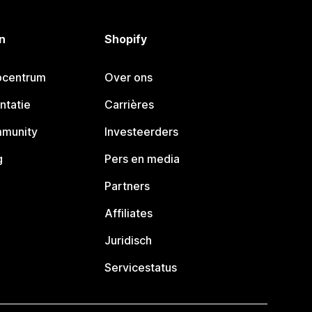
n
Shopify
pcentrum
Over ons
ntatie
Carrières
mmunity
Investeerders
g
Pers en media
Partners
Affiliates
Juridisch
Servicestatus