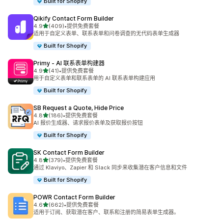
Built for Shopify
Qikify Contact Form Builder
星（满分 5 星）
4.9
(409)
•
提供免费套餐
总共 409 条评论
适用于自定义表单、联系表单和问卷调查的无代码表单生成器
Built for Shopify
Primy ‑ AI 联系表单构建器
星（满分 5 星）
4.9
(41)
•
提供免费套餐
总共 41 条评论
用于自定义表单和联系表单的 AI 联系表单构建应用
Built for Shopify
SB Request a Quote, Hide Price
星（满分 5 星）
4.8
(186)
•
提供免费套餐
总共 186 条评论
AI 报价生成器、请求报价表单及获取报价按钮
Built for Shopify
SK Contact Form Builder
星（满分 5 星）
4.8
(379)
•
提供免费套餐
总共 379 条评论
通过 Klaviyo、Zapier 和 Slack 同步来收集潜在客户信息和文件
Built for Shopify
POWR Contact Form Builder
星（满分 5 星）
4.6
(662)
•
提供免费套餐
总共 662 条评论
适用于订阅、获取潜在客户、联系和注册的简易表单生成器。