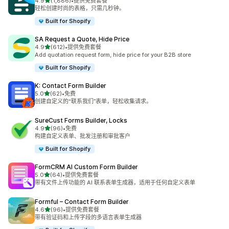
星（满分 5 星）
4.9
(1,886)
•
提供免费套餐
总共 1886 条评论
轻松创建时尚的表格，只需几秒钟。
Built for Shopify
SA Request a Quote, Hide Price
星（满分 5 星）
4.9
(612)
•
提供免费套餐
总共 612 条评论
Add quotation request form, hide price for your B2B store
Built for Shopify
K: Contact Form Builder
星（满分 5 星）
5.0
(62)
•
免费
总共 62 条评论
创建自定义的“联系我们”表单，轻松收集请求。
SureCust Forms Builder, Locks
星（满分 5 星）
4.9
(96)
•
免费
总共 96 条评论
构建自定义表单、批发注册和审批客户
Built for Shopify
FormCRM AI Custom Form Builder
星（满分 5 星）
5.0
(64)
•
提供免费套餐
总共 64 条评论
带有文件上传功能的 AI 联系表单生成器，适用于任何自定义表单
Formful – Contact Form Builder
星（满分 5 星）
4.6
(96)
•
提供免费套餐
总共 96 条评论
带有验证码和上传字段的多语言表单生成器