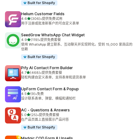
Built for Shopify
Helium Customer Fields
星（满分 5 星）
4.6
(306)
•
提供免费试用
总共 306 条评论
用于注册或批准新客户的可自定义表单
SeedGrow WhatsApp Chat Widget
星（满分 5 星）
4.9
(119)
•
提供免费套餐
总共 119 条评论
使用 WhatsApp 建立联系、互动聊天并实现转化。受到 15,000 家商店的
信赖
Built for Shopify
Pify AI Contact Form Builder
星（满分 5 星）
4.7
(468)
•
提供免费套餐
总共 468 条评论
轻松构建自定义表单、支持表单和退货表单
UpForm Contact Form & Popup
星（满分 5 星）
4.5
(9)
•
免费
总共 9 条评论
设计联系表单、弹窗、横幅和通知栏
AC ‑ Questions & Answers
星（满分 5 星）
5.0
(25)
•
提供免费套餐
总共 25 条评论
在产品页面上直接展示产品问答
Built for Shopify
Madgic COD Form & Upsells