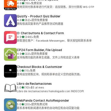
星（满分 5 星）
4.6
(19)
•
免费安装
总共 19 条评论
使用货到付款表单进行代发货：追加销售、部分付款和 WS OTP
Quizify ‑ Product Quiz Builder
星（满分 5 星）
4.6
(82)
•
提供免费套餐
总共 82 条评论
拥有极高回复率的产品推荐测试构建器
O: Chat buttons & Contact Form
星（满分 5 星）
4.9
(248)
•
免费
总共 248 条评论
获取潜在客户：Facebook Messenger、聊天按钮和联系表单
CP24 Form Builder, File Upload
星（满分 5 星）
4.9
(22)
•
提供免费套餐
总共 22 条评论
支持拖拽功能的表单生成器、文件上传和自定义表单
Checkout Blocks & Customizer
星（满分 5 星）
5.0
(11)
•
免费
总共 11 条评论
使用追加销售区块、规则和表单自定义您的结账页面。
Libro de Reclamaciones
星（满分 5 星）
5.0
(10)
•
$5 al mes
总共 10 条评论
Libro de reclamaciones homologado con INDECOPI
WebPanda Contact AutoResponder
星（满分 5 星）
5.0
(20)
•
提供免费试用
总共 20 条评论
联系表单和新闻通讯表单的自动响应和自动回复功能