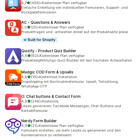
von 5 Sternen
4,7
(468)
•
Kostenloser Plan verfügbar
468 Rezensionen insgesamt
Einfache Erstellung von individuellen Formularen, Support- und
Rückgabeformularen
AC ‑ Questions & Answers
von 5 Sternen
5,0
(25)
•
Kostenloser Plan verfügbar
25 Rezensionen insgesamt
Produktfragen und -antworten direkt auf der Produktseite präse
Built for Shopify
Quizify ‑ Product Quiz Builder
von 5 Sternen
4,6
(82)
•
Kostenloser Plan verfügbar
82 Rezensionen insgesamt
Produktempfehlungs-Quiz-Builder mit den höchsten Antwortraten
Madgic COD Form & Upsells
von 5 Sternen
4,6
(19)
•
Kostenlose Installation
19 Rezensionen insgesamt
Dropshipping mit Nachnahmeformular: Upsell, Teilzahlung,
WhatsApp-OTP
O: Chat buttons & Contact Form
von 5 Sternen
4,9
(248)
•
Kostenlos
248 Rezensionen insgesamt
Leads generieren: Facebook Messenger, Chat-Buttons und
Kontaktformular
Nerdy Form Builder
von 5 Sternen
4,9
(21)
•
Kostenloser Plan verfügbar
21 Rezensionen insgesamt
Formulare erstellen, um mehr Leads zu generieren und den
Kundenservice zu verbessern