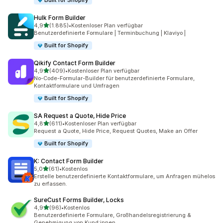
Built for Shopify
Hulk Form Builder
von 5 Sternen
4,9
(1.885)
•
Kostenloser Plan verfügbar
1885 Rezensionen insgesamt
Benutzerdefinierte Formulare | Terminbuchung | Klaviyo |
Built for Shopify
Qikify Contact Form Builder
von 5 Sternen
4,9
(409)
•
Kostenloser Plan verfügbar
409 Rezensionen insgesamt
No-Code-Formular-Builder für benutzerdefinierte Formulare,
Kontaktformulare und Umfragen
Built for Shopify
SA Request a Quote, Hide Price
von 5 Sternen
4,8
(611)
•
Kostenloser Plan verfügbar
611 Rezensionen insgesamt
Request a Quote, Hide Price, Request Quotes, Make an Offer
Built for Shopify
K: Contact Form Builder
von 5 Sternen
5,0
(61)
•
Kostenlos
61 Rezensionen insgesamt
Erstelle benutzerdefinierte Kontaktformulare, um Anfragen mühelos
zu erfassen.
SureCust Forms Builder, Locks
von 5 Sternen
4,9
(96)
•
Kostenlos
96 Rezensionen insgesamt
Benutzerdefinierte Formulare, Großhandelsregistrierung &
Genehmigung von Kund:innen