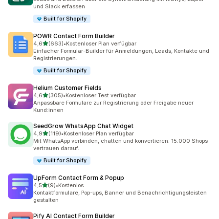
und Slack erfassen
Built for Shopify
POWR Contact Form Builder
von 5 Sternen
4,6
(663)
•
Kostenloser Plan verfügbar
663 Rezensionen insgesamt
Einfacher Formular-Builder für Anmeldungen, Leads, Kontakte und
Registrierungen.
Built for Shopify
Helium Customer Fields
von 5 Sternen
4,6
(305)
•
Kostenloser Test verfügbar
305 Rezensionen insgesamt
Anpassbare Formulare zur Registrierung oder Freigabe neuer
Kund:innen
SeedGrow WhatsApp Chat Widget
von 5 Sternen
4,9
(119)
•
Kostenloser Plan verfügbar
119 Rezensionen insgesamt
Mit WhatsApp verbinden, chatten und konvertieren. 15.000 Shops
vertrauen darauf.
Built for Shopify
UpForm Contact Form & Popup
von 5 Sternen
4,5
(9)
•
Kostenlos
9 Rezensionen insgesamt
Kontaktformulare, Pop-ups, Banner und Benachrichtigungsleisten
gestalten
Pify AI Contact Form Builder