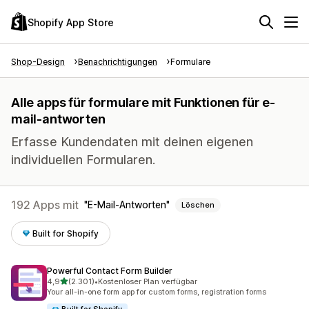
Shopify App Store
Shop-Design
Benachrichtigungen
Formulare
Alle apps für formulare mit Funktionen für e-
mail-antworten
Erfasse Kundendaten mit deinen eigenen
individuellen Formularen.
192 Apps mit
E-Mail-Antworten
Löschen
Built for Shopify
Powerful Contact Form Builder
von 5 Sternen
4,9
(2.301)
•
Kostenloser Plan verfügbar
2301 Rezensionen insgesamt
Your all-in-one form app for custom forms, registration forms