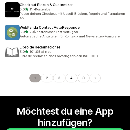
Checkout Blocks & Customizer
von 5 Sternen
5,0
(11)
•
Kostenlos
11 Rezensionen insgesamt
Passe deinen Checkout mit Upsell-Blöcken, Regeln und Formularen
an.
WebPanda Contact AutoResponder
von 5 Sternen
5,0
(20)
•
Kostenloser Test verfügbar
20 Rezensionen insgesamt
Automatische Antworten für Kontakt- und Newsletter-Formulare
Libro de Reclamaciones
von 5 Sternen
5,0
(10)
•
$5 al mes
10 Rezensionen insgesamt
Libro de reclamaciones homologado con INDECOPI
1
2
3
4
8
Möchtest du eine App
hinzufügen?