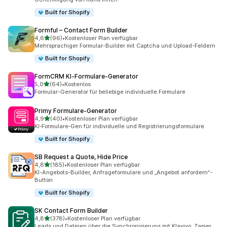
Built for Shopify
Formful – Contact Form Builder
von 5 Sternen
4,6
(96)
•
Kostenloser Plan verfügbar
96 Rezensionen insgesamt
Mehrsprachiger Formular-Builder mit Captcha und Upload-Feldern
Built for Shopify
FormCRM KI‑Formulare‑Generator
von 5 Sternen
5,0
(64)
•
Kostenlos
64 Rezensionen insgesamt
Formular-Generator für beliebige individuelle Formulare
Primy Formulare‑Generator
von 5 Sternen
4,9
(40)
•
Kostenloser Plan verfügbar
40 Rezensionen insgesamt
KI‑Formulare‑Gen für individuelle und Registrierungsformulare
Built for Shopify
SB Request a Quote, Hide Price
von 5 Sternen
4,8
(185)
•
Kostenloser Plan verfügbar
185 Rezensionen insgesamt
KI-Angebots-Builder, Anfrageformulare und „Angebot anfordern“-
Button
Built for Shopify
SK Contact Form Builder
von 5 Sternen
4,8
(378)
•
Kostenloser Plan verfügbar
378 Rezensionen insgesamt
Leads und Dateien über die Synchronisierung mit Klaviyo, Zapier