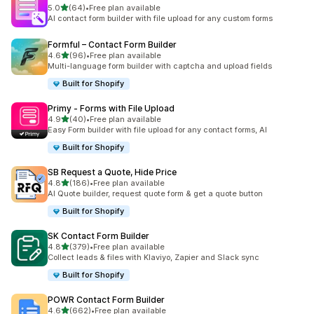
별 5개 중
5.0
(64)
•
Free plan available
총 리뷰 64개
AI contact form builder with file upload for any custom forms
Formful – Contact Form Builder
별 5개 중
4.6
(96)
•
Free plan available
총 리뷰 96개
Multi-language form builder with captcha and upload fields
Built for Shopify
Primy ‑ Forms with File Upload
별 5개 중
4.9
(40)
•
Free plan available
총 리뷰 40개
Easy Form builder with file upload for any contact forms, AI
Built for Shopify
SB Request a Quote, Hide Price
별 5개 중
4.8
(186)
•
Free plan available
총 리뷰 186개
AI Quote builder, request quote form & get a quote button
Built for Shopify
SK Contact Form Builder
별 5개 중
4.8
(379)
•
Free plan available
총 리뷰 379개
Collect leads & files with Klaviyo, Zapier and Slack sync
Built for Shopify
POWR Contact Form Builder
별 5개 중
4.6
(662)
•
Free plan available