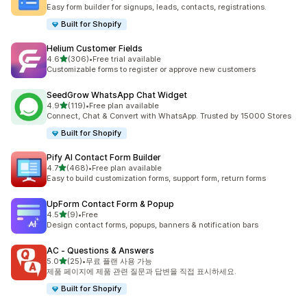
총 리뷰 662개
Easy form builder for signups, leads, contacts, registrations.
Built for Shopify
Helium Customer Fields
별 5개 중
4.6
(306)
•
Free trial available
총 리뷰 306개
Customizable forms to register or approve new customers
SeedGrow WhatsApp Chat Widget
별 5개 중
4.9
(119)
•
Free plan available
총 리뷰 119개
Connect, Chat & Convert with WhatsApp. Trusted by 15000 Stores
Built for Shopify
Pify AI Contact Form Builder
별 5개 중
4.7
(468)
•
Free plan available
총 리뷰 468개
Easy to build customization forms, support form, return forms
UpForm Contact Form & Popup
별 5개 중
4.5
(9)
•
Free
총 리뷰 9개
Design contact forms, popups, banners & notification bars
AC ‑ Questions & Answers
별 5개 중
5.0
(25)
•
무료 플랜 사용 가능
총 리뷰 25개
제품 페이지에 제품 관련 질문과 답변을 직접 표시하세요.
Built for Shopify