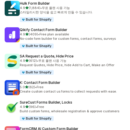
Hulk Form Builder
별 5개 중
4.9
(1,884)
•
무료 플랜 사용 가능
총 리뷰 1884개
스타일리시한 양식을 쉽고 빠르게 만들 수 있습니다.
Built for Shopify
Qikify Contact Form Builder
별 5개 중
4.9
(409)
•
Free plan available
총 리뷰 409개
No-code form builder for custom forms, contact forms, surveys
Built for Shopify
SA Request a Quote, Hide Price
별 5개 중
4.9
(612)
•
무료 플랜 사용 가능
총 리뷰 612개
Request Quotes, Hide Price, hide Add to Cart, Make an Offer
Built for Shopify
K: Contact Form Builder
별 5개 중
5.0
(62)
•
Free
총 리뷰 62개
Create custom contact us forms to collect requests with ease.
SureCust Forms Builder, Locks
별 5개 중
4.9
(96)
•
Free
총 리뷰 96개
Build custom forms, wholesale registration & approve customers
Built for Shopify
FormCRM AI Custom Form Builder