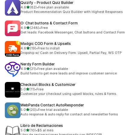
Quizify ‑ Product Quiz Builder
별 5개 중
4.6
(82)
•
Free plan available
총 리뷰 82개
Product Recommendation Quiz Builder with Highest Responses
O: Chat buttons & Contact Form
별 5개 중
4.9
(248)
•
Free
총 리뷰 248개
Get leads: Facebook Messenger, Chat buttons and Contact Form
Madgic COD Form & Upsells
별 5개 중
4.6
(19)
•
Free to install
총 리뷰 19개
Dropship w/ Cash on Delivery Form: Upsell, Partial Pay, WS OTP
Nerdy Form Builder
별 5개 중
4.9
(21)
•
Free plan available
총 리뷰 21개
Build forms to get more leads and improve customer service
Checkout Blocks & Customizer
별 5개 중
5.0
(11)
•
Free
총 리뷰 11개
Customize your checkout using upsell blocks, rules & forms.
WebPanda Contact AutoResponder
별 5개 중
5.0
(20)
•
Free trial available
총 리뷰 20개
Auto response & auto reply for contact and newsletter forms
Libro de Reclamaciones
별 5개 중
5.0
(10)
•
$5 al mes
총 리뷰 10개
Libro de reclamaciones homologado con INDECOPI