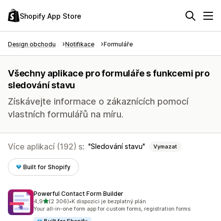
Shopify App Store
Design obchodu
Notifikace
Formuláře
Všechny aplikace pro formuláře s funkcemi pro
sledování stavu
Získávejte informace o zákaznících pomocí
vlastních formulářů na míru.
Více aplikací (192) s:
Sledování stavu
Vymazat
Built for Shopify
Powerful Contact Form Builder
z 5 hvězd
4,9
(2 306)
•
K dispozici je bezplatný plán
Celkový počet recenzí: 2306
Your all-in-one form app for custom forms, registration forms