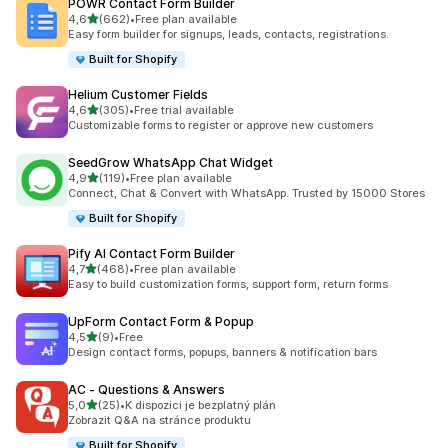
POWR Contact Form Builder
z 5 hvězd
4,6
(662)
•
Free plan available
Celkový počet recenzí: 662
Easy form builder for signups, leads, contacts, registrations.
Built for Shopify
Helium Customer Fields
z 5 hvězd
4,6
(305)
•
Free trial available
Celkový počet recenzí: 305
Customizable forms to register or approve new customers
SeedGrow WhatsApp Chat Widget
z 5 hvězd
4,9
(119)
•
Free plan available
Celkový počet recenzí: 119
Connect, Chat & Convert with WhatsApp. Trusted by 15000 Stores
Built for Shopify
Pify AI Contact Form Builder
z 5 hvězd
4,7
(468)
•
Free plan available
Celkový počet recenzí: 468
Easy to build customization forms, support form, return forms
UpForm Contact Form & Popup
z 5 hvězd
4,5
(9)
•
Free
Celkový počet recenzí: 9
Design contact forms, popups, banners & notification bars
AC ‑ Questions & Answers
z 5 hvězd
5,0
(25)
•
K dispozici je bezplatný plán
Celkový počet recenzí: 25
Zobrazit Q&A na stránce produktu
Built for Shopify