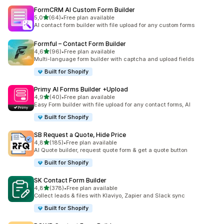
FormCRM AI Custom Form Builder
z 5 hvězd
5,0
(64)
•
Free plan available
Celkový počet recenzí: 64
AI contact form builder with file upload for any custom forms
Formful – Contact Form Builder
z 5 hvězd
4,6
(96)
•
Free plan available
Celkový počet recenzí: 96
Multi-language form builder with captcha and upload fields
Built for Shopify
Primy AI Forms Builder +Upload
z 5 hvězd
4,9
(40)
•
Free plan available
Celkový počet recenzí: 40
Easy Form builder with file upload for any contact forms, AI
Built for Shopify
SB Request a Quote, Hide Price
z 5 hvězd
4,8
(185)
•
Free plan available
Celkový počet recenzí: 185
AI Quote builder, request quote form & get a quote button
Built for Shopify
SK Contact Form Builder
z 5 hvězd
4,8
(378)
•
Free plan available
Celkový počet recenzí: 378
Collect leads & files with Klaviyo, Zapier and Slack sync
Built for Shopify