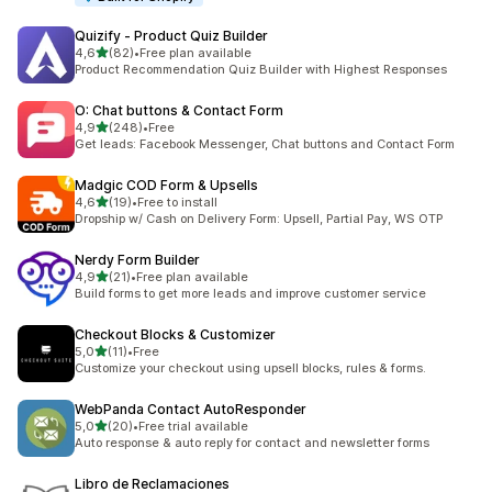
Quizify ‑ Product Quiz Builder
z 5 hvězd
4,6
(82)
•
Free plan available
Celkový počet recenzí: 82
Product Recommendation Quiz Builder with Highest Responses
O: Chat buttons & Contact Form
z 5 hvězd
4,9
(248)
•
Free
Celkový počet recenzí: 248
Get leads: Facebook Messenger, Chat buttons and Contact Form
Madgic COD Form & Upsells
z 5 hvězd
4,6
(19)
•
Free to install
Celkový počet recenzí: 19
Dropship w/ Cash on Delivery Form: Upsell, Partial Pay, WS OTP
Nerdy Form Builder
z 5 hvězd
4,9
(21)
•
Free plan available
Celkový počet recenzí: 21
Build forms to get more leads and improve customer service
Checkout Blocks & Customizer
z 5 hvězd
5,0
(11)
•
Free
Celkový počet recenzí: 11
Customize your checkout using upsell blocks, rules & forms.
WebPanda Contact AutoResponder
z 5 hvězd
5,0
(20)
•
Free trial available
Celkový počet recenzí: 20
Auto response & auto reply for contact and newsletter forms
Libro de Reclamaciones