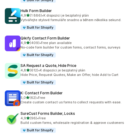
Built for Shopify
Hulk Form Builder
z 5 hvězd
4,9
(1 886)
•
K dispozici je bezplatný plán
Celkový počet recenzí: 1886
Vytvářejte stylové formuláře snadno a během několika sekund.
Built for Shopify
Qikify Contact Form Builder
z 5 hvězd
4,9
(409)
•
Free plan available
Celkový počet recenzí: 409
No-code form builder for custom forms, contact forms, surveys
Built for Shopify
SA Request a Quote, Hide Price
z 5 hvězd
4,8
(612)
•
K dispozici je bezplatný plán
Celkový počet recenzí: 612
Hide Price, Request Quotes, Make an Offer, hide Add to Cart
Built for Shopify
K: Contact Form Builder
z 5 hvězd
5,0
(62)
•
Free
Celkový počet recenzí: 62
Create custom contact us forms to collect requests with ease.
SureCust Forms Builder, Locks
z 5 hvězd
4,9
(96)
•
Free
Celkový počet recenzí: 96
Build custom forms, wholesale registration & approve customers
Built for Shopify