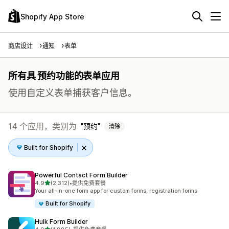
Shopify App Store
商店设计
通知
表单
所有具 预约功能的表单应用
使用自定义表单捕获客户信息。
14 个应用，类别为
预约
清除
Built for Shopify
Powerful Contact Form Builder
星（满分 5 星）
4.9
(2,312)
•
提供免费套餐
总共 2312 条评论
Your all-in-one form app for custom forms, registration forms
Built for Shopify
Hulk Form Builder