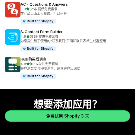
AC ‑ Questions & Answers
星（满分 5 星）
5.0
(25)
•
提供免费套餐
总共 25 条评论
在产品页面上直接展示产品问答
Built for Shopify
S: Contact Form Builder
星（满分 5 星）
4.9
(96)
•
提供免费套餐
总共 96 条评论
为您提供易于使用的“联系我们”页面和联系表单生成器应用
Built for Shopify
Hulk购买后调查
星（满分 5 星）
4.8
(65)
•
提供免费套餐
总共 65 条评论
客户满意度与NPS调查，建立客户忠诚度
Built for Shopify
想要添加应用？
免费试用 Shopify 3 天