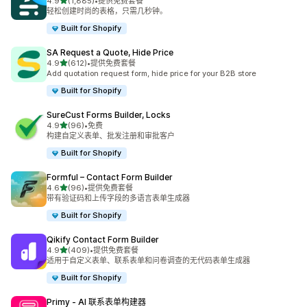
星（满分 5 星）
4.9
(1,885)
•
提供免费套餐
总共 1885 条评论
轻松创建时尚的表格，只需几秒钟。
Built for Shopify
SA Request a Quote, Hide Price
星（满分 5 星）
4.9
(612)
•
提供免费套餐
总共 612 条评论
Add quotation request form, hide price for your B2B store
Built for Shopify
SureCust Forms Builder, Locks
星（满分 5 星）
4.9
(96)
•
免费
总共 96 条评论
构建自定义表单、批发注册和审批客户
Built for Shopify
Formful – Contact Form Builder
星（满分 5 星）
4.6
(96)
•
提供免费套餐
总共 96 条评论
带有验证码和上传字段的多语言表单生成器
Built for Shopify
Qikify Contact Form Builder
星（满分 5 星）
4.9
(409)
•
提供免费套餐
总共 409 条评论
适用于自定义表单、联系表单和问卷调查的无代码表单生成器
Built for Shopify
Primy ‑ AI 联系表单构建器