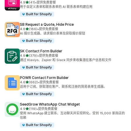
星（满分 5 星）
4.9
(41)
•
提供免费套餐
总共 41 条评论
用于自定义表单和联系表单的 AI 联系表单构建应用
Built for Shopify
SB Request a Quote, Hide Price
星（满分 5 星）
4.8
(186)
•
提供免费套餐
总共 186 条评论
AI 报价生成器、请求报价表单及获取报价按钮
Built for Shopify
SK Contact Form Builder
星（满分 5 星）
4.8
(379)
•
提供免费套餐
总共 379 条评论
通过 Klaviyo、Zapier 和 Slack 同步来收集潜在客户信息和文件
Built for Shopify
POWR Contact Form Builder
星（满分 5 星）
4.6
(662)
•
提供免费套餐
总共 662 条评论
适用于订阅、获取潜在客户、联系和注册的简易表单生成器。
Built for Shopify
SeedGrow WhatsApp Chat Widget
星（满分 5 星）
4.9
(119)
•
提供免费套餐
总共 119 条评论
使用 WhatsApp 建立联系、互动聊天并实现转化。受到 15,000 家商店的
信赖
Built for Shopify