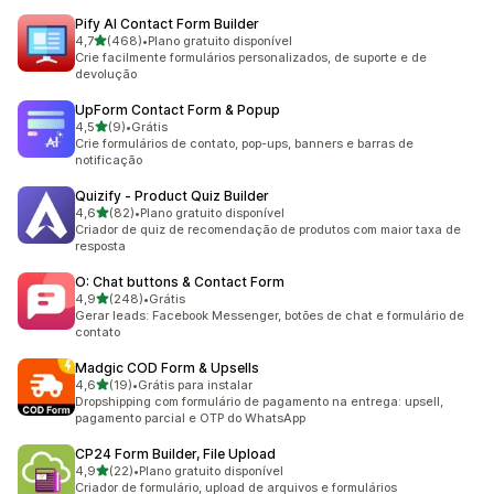
Pify AI Contact Form Builder
de 5 estrelas
4,7
(468)
•
Plano gratuito disponível
468 avaliações ao todo
Crie facilmente formulários personalizados, de suporte e de
devolução
UpForm Contact Form & Popup
de 5 estrelas
4,5
(9)
•
Grátis
9 avaliações ao todo
Crie formulários de contato, pop-ups, banners e barras de
notificação
Quizify ‑ Product Quiz Builder
de 5 estrelas
4,6
(82)
•
Plano gratuito disponível
82 avaliações ao todo
Criador de quiz de recomendação de produtos com maior taxa de
resposta
O: Chat buttons & Contact Form
de 5 estrelas
4,9
(248)
•
Grátis
248 avaliações ao todo
Gerar leads: Facebook Messenger, botões de chat e formulário de
contato
Madgic COD Form & Upsells
de 5 estrelas
4,6
(19)
•
Grátis para instalar
19 avaliações ao todo
Dropshipping com formulário de pagamento na entrega: upsell,
pagamento parcial e OTP do WhatsApp
CP24 Form Builder, File Upload
de 5 estrelas
4,9
(22)
•
Plano gratuito disponível
22 avaliações ao todo
Criador de formulário, upload de arquivos e formulários