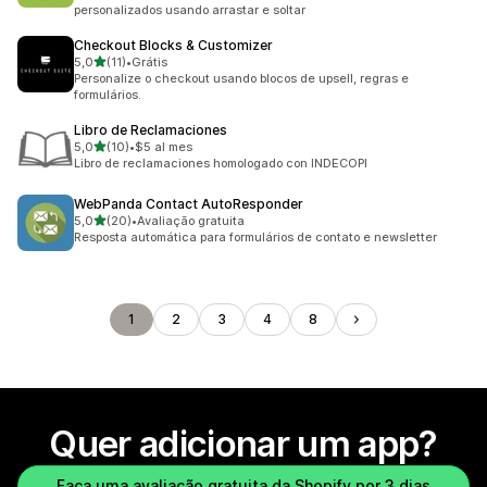
personalizados usando arrastar e soltar
Checkout Blocks & Customizer
de 5 estrelas
5,0
(11)
•
Grátis
11 avaliações ao todo
Personalize o checkout usando blocos de upsell, regras e
formulários.
Libro de Reclamaciones
de 5 estrelas
5,0
(10)
•
$5 al mes
10 avaliações ao todo
Libro de reclamaciones homologado con INDECOPI
WebPanda Contact AutoResponder
de 5 estrelas
5,0
(20)
•
Avaliação gratuita
20 avaliações ao todo
Resposta automática para formulários de contato e newsletter
1
2
3
4
8
Quer adicionar um app?
Faça uma avaliação gratuita da Shopify por 3 dias