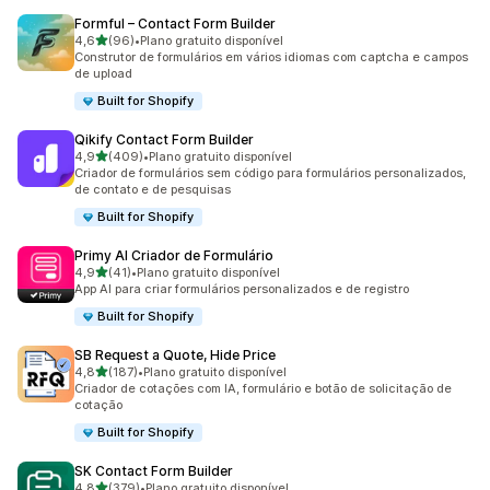
Formful – Contact Form Builder
de 5 estrelas
4,6
(96)
•
Plano gratuito disponível
96 avaliações ao todo
Construtor de formulários em vários idiomas com captcha e campos
de upload
Built for Shopify
Qikify Contact Form Builder
de 5 estrelas
4,9
(409)
•
Plano gratuito disponível
409 avaliações ao todo
Criador de formulários sem código para formulários personalizados,
de contato e de pesquisas
Built for Shopify
Primy AI Criador de Formulário
de 5 estrelas
4,9
(41)
•
Plano gratuito disponível
41 avaliações ao todo
App AI para criar formulários personalizados e de registro
Built for Shopify
SB Request a Quote, Hide Price
de 5 estrelas
4,8
(187)
•
Plano gratuito disponível
187 avaliações ao todo
Criador de cotações com IA, formulário e botão de solicitação de
cotação
Built for Shopify
SK Contact Form Builder
de 5 estrelas
4,8
(379)
•
Plano gratuito disponível