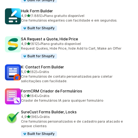
Built for Shopify
Hulk Form Builder
de 5 estrelas
4,9
(1.885)
•
Plano gratuito disponível
1885 avaliações ao todo
Crie formulários elegantes com facilidade e em segundos.
Built for Shopify
SA Request a Quote, Hide Price
de 5 estrelas
4,9
(612)
•
Plano gratuito disponível
612 avaliações ao todo
Request Quotes, Hide Price, hide Add to Cart, Make an Offer
Built for Shopify
K: Contact Form Builder
de 5 estrelas
5,0
(62)
•
Grátis
62 avaliações ao todo
Crie formulários de contato personalizados para coletar
solicitações com facilidade.
FormCRM Criador de Formulários
de 5 estrelas
5,0
(64)
•
Grátis
64 avaliações ao todo
Criador de formulários IA para qualquer formulário
SureCust Forms Builder, Locks
de 5 estrelas
4,9
(96)
•
Grátis
96 avaliações ao todo
Crie formulários personalizados e de cadastro para atacado e
aprove clientes
Built for Shopify