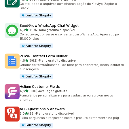
379 avaliações ao todo
Colete leads e arquivos com sincronização do Klaviyo, Zapier e
Slack
Built for Shopify
SeedGrow WhatsApp Chat Widget
de 5 estrelas
4,9
(119)
•
Plano gratuito disponível
119 avaliações ao todo
Conecte-se, converse e converta com o WhatsApp. Aprovado por
15.000 lojas
Built for Shopify
POWR Contact Form Builder
de 5 estrelas
4,6
(662)
•
Plano gratuito disponível
662 avaliações ao todo
Criador de formulários fácil de usar para cadastros, leads, contatos
e inscrições.
Built for Shopify
Helium Customer Fields
de 5 estrelas
4,6
(306)
•
Avaliação gratuita
306 avaliações ao todo
Formulários personalizáveis para cadastrar ou aprovar novos
clientes
AC ‑ Questions & Answers
de 5 estrelas
5,0
(25)
•
Plano gratuito disponível
25 avaliações ao todo
Exiba perguntas e respostas sobre o produto diretamente na pág
Built for Shopify