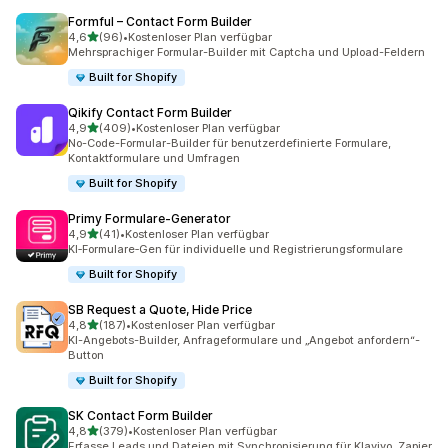
Formful – Contact Form Builder
von 5 Sternen
4,6
(96)
•
Kostenloser Plan verfügbar
96 Rezensionen insgesamt
Mehrsprachiger Formular-Builder mit Captcha und Upload-Feldern
Built for Shopify
Qikify Contact Form Builder
von 5 Sternen
4,9
(409)
•
Kostenloser Plan verfügbar
409 Rezensionen insgesamt
No-Code-Formular-Builder für benutzerdefinierte Formulare,
Kontaktformulare und Umfragen
Built for Shopify
Primy Formulare‑Generator
von 5 Sternen
4,9
(41)
•
Kostenloser Plan verfügbar
41 Rezensionen insgesamt
KI‑Formulare‑Gen für individuelle und Registrierungsformulare
Built for Shopify
SB Request a Quote, Hide Price
von 5 Sternen
4,8
(187)
•
Kostenloser Plan verfügbar
187 Rezensionen insgesamt
KI-Angebots-Builder, Anfrageformulare und „Angebot anfordern“-
Button
Built for Shopify
SK Contact Form Builder
von 5 Sternen
4,8
(379)
•
Kostenloser Plan verfügbar
379 Rezensionen insgesamt
Erfasse Leads und Dateien mit Synchronisierung für Klaviyo, Zapier