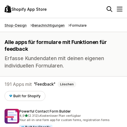
Shopify App Store
Shop-Design
Benachrichtigungen
Formulare
Alle apps für formulare mit Funktionen für
feedback
Erfasse Kundendaten mit deinen eigenen
individuellen Formularen.
191 Apps mit
Feedback
Löschen
Built for Shopify
Powerful Contact Form Builder
von 5 Sternen
4,9
(2.312)
•
Kostenloser Plan verfügbar
2312 Rezensionen insgesamt
Your all-in-one form app for custom forms, registration forms