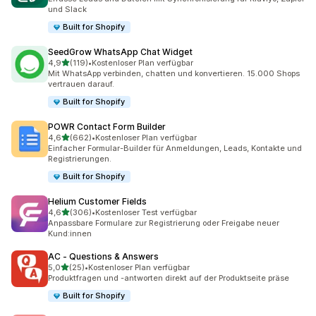
und Slack
Built for Shopify
SeedGrow WhatsApp Chat Widget
von 5 Sternen
4,9
(119)
•
Kostenloser Plan verfügbar
119 Rezensionen insgesamt
Mit WhatsApp verbinden, chatten und konvertieren. 15.000 Shops
vertrauen darauf.
Built for Shopify
POWR Contact Form Builder
von 5 Sternen
4,6
(662)
•
Kostenloser Plan verfügbar
662 Rezensionen insgesamt
Einfacher Formular-Builder für Anmeldungen, Leads, Kontakte und
Registrierungen.
Built for Shopify
Helium Customer Fields
von 5 Sternen
4,6
(306)
•
Kostenloser Test verfügbar
306 Rezensionen insgesamt
Anpassbare Formulare zur Registrierung oder Freigabe neuer
Kund:innen
AC ‑ Questions & Answers
von 5 Sternen
5,0
(25)
•
Kostenloser Plan verfügbar
25 Rezensionen insgesamt
Produktfragen und -antworten direkt auf der Produktseite präse
Built for Shopify