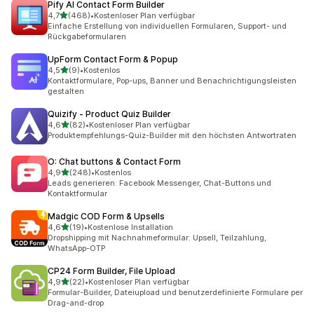
Pify AI Contact Form Builder
von 5 Sternen
4,7
(468)
•
Kostenloser Plan verfügbar
468 Rezensionen insgesamt
Einfache Erstellung von individuellen Formularen, Support- und
Rückgabeformularen
UpForm Contact Form & Popup
von 5 Sternen
4,5
(9)
•
Kostenlos
9 Rezensionen insgesamt
Kontaktformulare, Pop-ups, Banner und Benachrichtigungsleisten
gestalten
Quizify ‑ Product Quiz Builder
von 5 Sternen
4,6
(82)
•
Kostenloser Plan verfügbar
82 Rezensionen insgesamt
Produktempfehlungs-Quiz-Builder mit den höchsten Antwortraten
O: Chat buttons & Contact Form
von 5 Sternen
4,9
(248)
•
Kostenlos
248 Rezensionen insgesamt
Leads generieren: Facebook Messenger, Chat-Buttons und
Kontaktformular
Madgic COD Form & Upsells
von 5 Sternen
4,6
(19)
•
Kostenlose Installation
19 Rezensionen insgesamt
Dropshipping mit Nachnahmeformular: Upsell, Teilzahlung,
WhatsApp-OTP
CP24 Form Builder, File Upload
von 5 Sternen
4,9
(22)
•
Kostenloser Plan verfügbar
22 Rezensionen insgesamt
Formular-Builder, Dateiupload und benutzerdefinierte Formulare per
Drag-and-drop