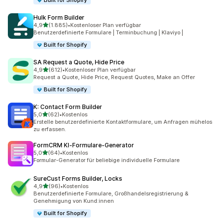
Built for Shopify
Hulk Form Builder
von 5 Sternen
4,9
(1.885)
•
Kostenloser Plan verfügbar
1885 Rezensionen insgesamt
Benutzerdefinierte Formulare | Terminbuchung | Klaviyo |
Built for Shopify
SA Request a Quote, Hide Price
von 5 Sternen
4,9
(612)
•
Kostenloser Plan verfügbar
612 Rezensionen insgesamt
Request a Quote, Hide Price, Request Quotes, Make an Offer
Built for Shopify
K: Contact Form Builder
von 5 Sternen
5,0
(62)
•
Kostenlos
62 Rezensionen insgesamt
Erstelle benutzerdefinierte Kontaktformulare, um Anfragen mühelos
zu erfassen.
FormCRM KI‑Formulare‑Generator
von 5 Sternen
5,0
(64)
•
Kostenlos
64 Rezensionen insgesamt
Formular-Generator für beliebige individuelle Formulare
SureCust Forms Builder, Locks
von 5 Sternen
4,9
(96)
•
Kostenlos
96 Rezensionen insgesamt
Benutzerdefinierte Formulare, Großhandelsregistrierung &
Genehmigung von Kund:innen
Built for Shopify