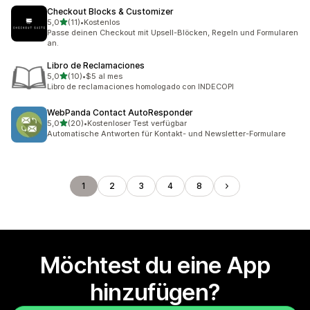
Checkout Blocks & Customizer
von 5 Sternen
5,0
(11)
•
Kostenlos
11 Rezensionen insgesamt
Passe deinen Checkout mit Upsell-Blöcken, Regeln und Formularen
an.
Libro de Reclamaciones
von 5 Sternen
5,0
(10)
•
$5 al mes
10 Rezensionen insgesamt
Libro de reclamaciones homologado con INDECOPI
WebPanda Contact AutoResponder
von 5 Sternen
5,0
(20)
•
Kostenloser Test verfügbar
20 Rezensionen insgesamt
Automatische Antworten für Kontakt- und Newsletter-Formulare
1
2
3
4
8
Möchtest du eine App
hinzufügen?