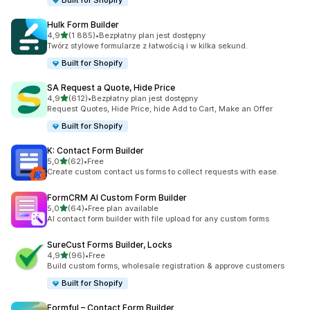
Built for Shopify
Hulk Form Builder
na 5 gwiazdek
4,9
(1 885)
•
Bezpłatny plan jest dostępny
Łączna liczba recenzji: 1885
Twórz stylowe formularze z łatwością i w kilka sekund.
Built for Shopify
SA Request a Quote, Hide Price
na 5 gwiazdek
4,9
(612)
•
Bezpłatny plan jest dostępny
Łączna liczba recenzji: 612
Request Quotes, Hide Price, hide Add to Cart, Make an Offer
Built for Shopify
K: Contact Form Builder
na 5 gwiazdek
5,0
(62)
•
Free
Łączna liczba recenzji: 62
Create custom contact us forms to collect requests with ease.
FormCRM AI Custom Form Builder
na 5 gwiazdek
5,0
(64)
•
Free plan available
Łączna liczba recenzji: 64
AI contact form builder with file upload for any custom forms
SureCust Forms Builder, Locks
na 5 gwiazdek
4,9
(96)
•
Free
Łączna liczba recenzji: 96
Build custom forms, wholesale registration & approve customers
Built for Shopify
Formful – Contact Form Builder