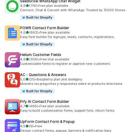
SeedGrow WhatsApp Chat Widget
na 5 gwiazdek
4,9
(119)
•
Free plan available
Łączna liczba recenzji: 119
Connect, Chat & Convert with WhatsApp. Trusted by 15000 Stores
Built for Shopify
POWR Contact Form Builder
na 5 gwiazdek
4,6
(662)
•
Free plan available
Łączna liczba recenzji: 662
Easy form builder for signups, leads, contacts, registrations.
Built for Shopify
Helium Customer Fields
na 5 gwiazdek
4,6
(306)
•
Free trial available
Łączna liczba recenzji: 306
Customizable forms to register or approve new customers
AC ‑ Questions & Answers
na 5 gwiazdek
5,0
(25)
•
Bezpłatny plan jest dostępny
Łączna liczba recenzji: 25
Muestra las preguntas y respuestas sobre el producto directame
Built for Shopify
Pify AI Contact Form Builder
na 5 gwiazdek
4,7
(468)
•
Free plan available
Łączna liczba recenzji: 468
Easy to build customization forms, support form, return forms
UpForm Contact Form & Popup
na 5 gwiazdek
4,5
(9)
•
Free
Łączna liczba recenzji: 9
Design contact forms, popups, banners & notification bars