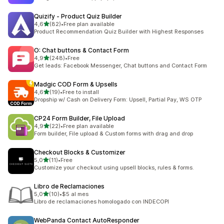
Quizify ‑ Product Quiz Builder
na 5 gwiazdek
4,6
(82)
•
Free plan available
Łączna liczba recenzji: 82
Product Recommendation Quiz Builder with Highest Responses
O: Chat buttons & Contact Form
na 5 gwiazdek
4,9
(248)
•
Free
Łączna liczba recenzji: 248
Get leads: Facebook Messenger, Chat buttons and Contact Form
Madgic COD Form & Upsells
na 5 gwiazdek
4,6
(19)
•
Free to install
Łączna liczba recenzji: 19
Dropship w/ Cash on Delivery Form: Upsell, Partial Pay, WS OTP
CP24 Form Builder, File Upload
na 5 gwiazdek
4,9
(22)
•
Free plan available
Łączna liczba recenzji: 22
Form builder, File upload & Custom forms with drag and drop
Checkout Blocks & Customizer
na 5 gwiazdek
5,0
(11)
•
Free
Łączna liczba recenzji: 11
Customize your checkout using upsell blocks, rules & forms.
Libro de Reclamaciones
na 5 gwiazdek
5,0
(10)
•
$5 al mes
Łączna liczba recenzji: 10
Libro de reclamaciones homologado con INDECOPI
WebPanda Contact AutoResponder