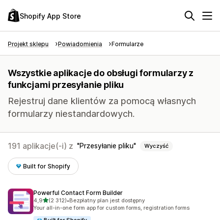
Shopify App Store
Projekt sklepu
Powiadomienia
Formularze
Wszystkie aplikacje do obsługi formularzy z
funkcjami przesyłanie pliku
Rejestruj dane klientów za pomocą własnych
formularzy niestandardowych.
191 aplikacje(-i) z
Przesyłanie pliku
Wyczyść
Built for Shopify
Powerful Contact Form Builder
na 5 gwiazdek
4,9
(2 312)
•
Bezpłatny plan jest dostępny
Łączna liczba recenzji: 2312
Your all-in-one form app for custom forms, registration forms