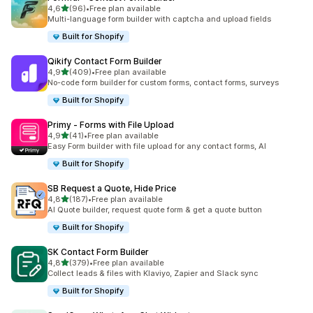
na 5 gwiazdek
4,6
(96)
•
Free plan available
Łączna liczba recenzji: 96
Multi-language form builder with captcha and upload fields
Built for Shopify
Qikify Contact Form Builder
na 5 gwiazdek
4,9
(409)
•
Free plan available
Łączna liczba recenzji: 409
No-code form builder for custom forms, contact forms, surveys
Built for Shopify
Primy ‑ Forms with File Upload
na 5 gwiazdek
4,9
(41)
•
Free plan available
Łączna liczba recenzji: 41
Easy Form builder with file upload for any contact forms, AI
Built for Shopify
SB Request a Quote, Hide Price
na 5 gwiazdek
4,8
(187)
•
Free plan available
Łączna liczba recenzji: 187
AI Quote builder, request quote form & get a quote button
Built for Shopify
SK Contact Form Builder
na 5 gwiazdek
4,8
(379)
•
Free plan available
Łączna liczba recenzji: 379
Collect leads & files with Klaviyo, Zapier and Slack sync
Built for Shopify