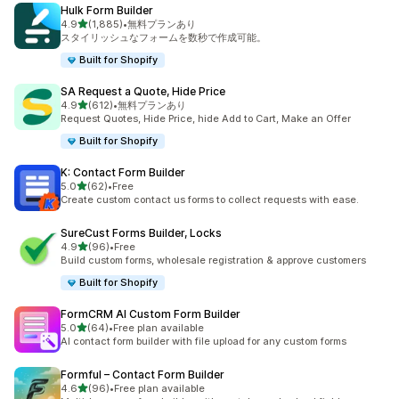
Hulk Form Builder
5つ星中
4.9
(1,885)
•
無料プランあり
合計レビュー数：1885件
スタイリッシュなフォームを数秒で作成可能。
Built for Shopify
SA Request a Quote, Hide Price
5つ星中
4.9
(612)
•
無料プランあり
合計レビュー数：612件
Request Quotes, Hide Price, hide Add to Cart, Make an Offer
Built for Shopify
K: Contact Form Builder
5つ星中
5.0
(62)
•
Free
合計レビュー数：62件
Create custom contact us forms to collect requests with ease.
SureCust Forms Builder, Locks
5つ星中
4.9
(96)
•
Free
合計レビュー数：96件
Build custom forms, wholesale registration & approve customers
Built for Shopify
FormCRM AI Custom Form Builder
5つ星中
5.0
(64)
•
Free plan available
合計レビュー数：64件
AI contact form builder with file upload for any custom forms
Formful – Contact Form Builder
5つ星中
4.6
(96)
•
Free plan available
合計レビュー数：96件