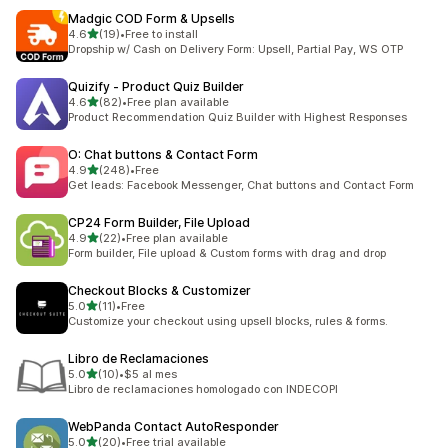
Madgic COD Form & Upsells
5つ星中
4.6
(19)
•
Free to install
合計レビュー数：19件
Dropship w/ Cash on Delivery Form: Upsell, Partial Pay, WS OTP
Quizify ‑ Product Quiz Builder
5つ星中
4.6
(82)
•
Free plan available
合計レビュー数：82件
Product Recommendation Quiz Builder with Highest Responses
O: Chat buttons & Contact Form
5つ星中
4.9
(248)
•
Free
合計レビュー数：248件
Get leads: Facebook Messenger, Chat buttons and Contact Form
CP24 Form Builder, File Upload
5つ星中
4.9
(22)
•
Free plan available
合計レビュー数：22件
Form builder, File upload & Custom forms with drag and drop
Checkout Blocks & Customizer
5つ星中
5.0
(11)
•
Free
合計レビュー数：11件
Customize your checkout using upsell blocks, rules & forms.
Libro de Reclamaciones
5つ星中
5.0
(10)
•
$5 al mes
合計レビュー数：10件
Libro de reclamaciones homologado con INDECOPI
WebPanda Contact AutoResponder
5つ星中
5.0
(20)
•
Free trial available