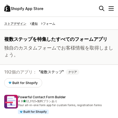
Shopify App Store
ストアデザイン
通知
フォーム
複数ステップを特集したすべてのフォームアプリ
独自のカスタムフォームでお客様情報を取得しまし
ょう。
192個のアプリ：
複数ステップ
クリア
Built for Shopify
Powerful Contact Form Builder
5つ星中
4.9
(2,312)
•
無料プランあり
合計レビュー数：2312件
Your all-in-one form app for custom forms, registration forms
Built for Shopify