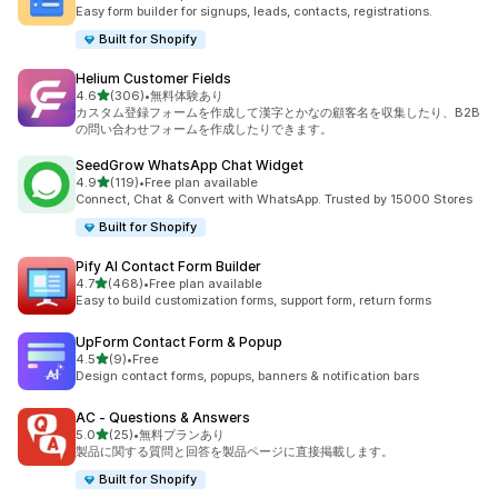
合計レビュー数：662件
Easy form builder for signups, leads, contacts, registrations.
Built for Shopify
Helium Customer Fields
5つ星中
4.6
(306)
•
無料体験あり
合計レビュー数：306件
カスタム登録フォームを作成して漢字とかなの顧客名を収集したり、B2B
の問い合わせフォームを作成したりできます。
SeedGrow WhatsApp Chat Widget
5つ星中
4.9
(119)
•
Free plan available
合計レビュー数：119件
Connect, Chat & Convert with WhatsApp. Trusted by 15000 Stores
Built for Shopify
Pify AI Contact Form Builder
5つ星中
4.7
(468)
•
Free plan available
合計レビュー数：468件
Easy to build customization forms, support form, return forms
UpForm Contact Form & Popup
5つ星中
4.5
(9)
•
Free
合計レビュー数：9件
Design contact forms, popups, banners & notification bars
AC ‑ Questions & Answers
5つ星中
5.0
(25)
•
無料プランあり
合計レビュー数：25件
製品に関する質問と回答を製品ページに直接掲載します。
Built for Shopify