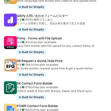
Multi-language form builder with captcha and upload fields
Built for Shopify
Qikify お問い合わせフォームビルダー
5つ星中
4.9
(409)
•
無料プランあり
合計レビュー数：409件
フォームを簡単に作成し、見込み客を集めて売上を促進
Built for Shopify
Primy ‑ Forms with File Upload
5つ星中
4.9
(41)
•
Free plan available
合計レビュー数：41件
Easy Form builder with file upload for any contact forms, AI
Built for Shopify
SB Request a Quote, Hide Price
5つ星中
4.8
(186)
•
Free plan available
合計レビュー数：186件
AI Quote builder, request quote form & get a quote button
Built for Shopify
SK Contact Form Builder
5つ星中
4.8
(379)
•
Free plan available
合計レビュー数：379件
Collect leads & files with Klaviyo, Zapier and Slack sync
Built for Shopify
POWR Contact Form Builder
5つ星中
4.6
(662)
•
Free plan available