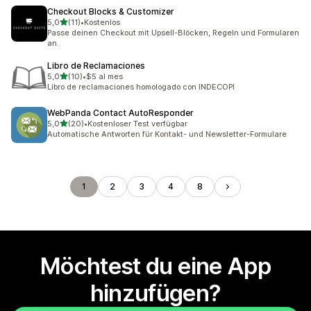
Checkout Blocks & Customizer
von 5 Sternen
5,0
(11)
•
Kostenlos
11 Rezensionen insgesamt
Passe deinen Checkout mit Upsell-Blöcken, Regeln und Formularen
an.
Libro de Reclamaciones
von 5 Sternen
5,0
(10)
•
$5 al mes
10 Rezensionen insgesamt
Libro de reclamaciones homologado con INDECOPI
WebPanda Contact AutoResponder
von 5 Sternen
5,0
(20)
•
Kostenloser Test verfügbar
20 Rezensionen insgesamt
Automatische Antworten für Kontakt- und Newsletter-Formulare
1
2
3
4
8
Möchtest du eine App
hinzufügen?