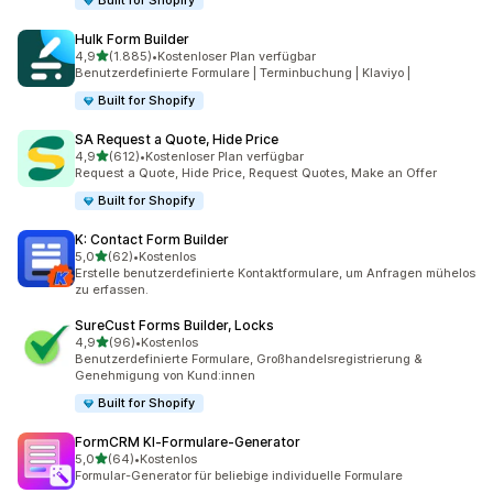
Built for Shopify
Hulk Form Builder
von 5 Sternen
4,9
(1.885)
•
Kostenloser Plan verfügbar
1885 Rezensionen insgesamt
Benutzerdefinierte Formulare | Terminbuchung | Klaviyo |
Built for Shopify
SA Request a Quote, Hide Price
von 5 Sternen
4,9
(612)
•
Kostenloser Plan verfügbar
612 Rezensionen insgesamt
Request a Quote, Hide Price, Request Quotes, Make an Offer
Built for Shopify
K: Contact Form Builder
von 5 Sternen
5,0
(62)
•
Kostenlos
62 Rezensionen insgesamt
Erstelle benutzerdefinierte Kontaktformulare, um Anfragen mühelos
zu erfassen.
SureCust Forms Builder, Locks
von 5 Sternen
4,9
(96)
•
Kostenlos
96 Rezensionen insgesamt
Benutzerdefinierte Formulare, Großhandelsregistrierung &
Genehmigung von Kund:innen
Built for Shopify
FormCRM KI‑Formulare‑Generator
von 5 Sternen
5,0
(64)
•
Kostenlos
64 Rezensionen insgesamt
Formular-Generator für beliebige individuelle Formulare