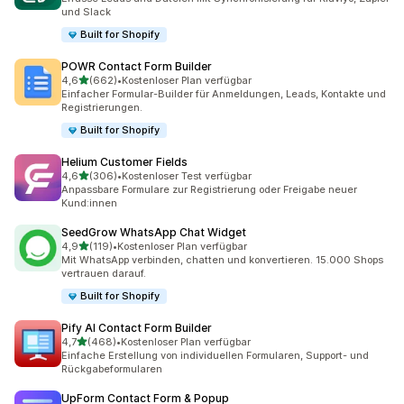
und Slack
Built for Shopify
POWR Contact Form Builder
von 5 Sternen
4,6
(662)
•
Kostenloser Plan verfügbar
662 Rezensionen insgesamt
Einfacher Formular-Builder für Anmeldungen, Leads, Kontakte und
Registrierungen.
Built for Shopify
Helium Customer Fields
von 5 Sternen
4,6
(306)
•
Kostenloser Test verfügbar
306 Rezensionen insgesamt
Anpassbare Formulare zur Registrierung oder Freigabe neuer
Kund:innen
SeedGrow WhatsApp Chat Widget
von 5 Sternen
4,9
(119)
•
Kostenloser Plan verfügbar
119 Rezensionen insgesamt
Mit WhatsApp verbinden, chatten und konvertieren. 15.000 Shops
vertrauen darauf.
Built for Shopify
Pify AI Contact Form Builder
von 5 Sternen
4,7
(468)
•
Kostenloser Plan verfügbar
468 Rezensionen insgesamt
Einfache Erstellung von individuellen Formularen, Support- und
Rückgabeformularen
UpForm Contact Form & Popup