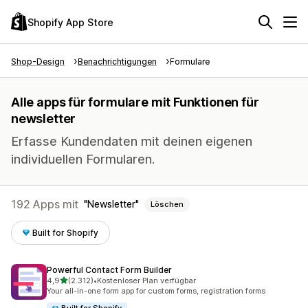
Shopify App Store
Shop-Design
Benachrichtigungen
Formulare
Alle apps für formulare mit Funktionen für
newsletter
Erfasse Kundendaten mit deinen eigenen
individuellen Formularen.
192 Apps mit
Newsletter
Löschen
Built for Shopify
Powerful Contact Form Builder
von 5 Sternen
4,9
(2.312)
•
Kostenloser Plan verfügbar
2312 Rezensionen insgesamt
Your all-in-one form app for custom forms, registration forms