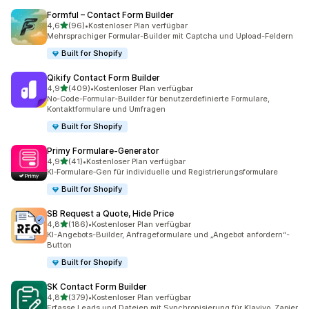
Formful – Contact Form Builder
von 5 Sternen
4,6
(96)
•
Kostenloser Plan verfügbar
96 Rezensionen insgesamt
Mehrsprachiger Formular-Builder mit Captcha und Upload-Feldern
Built for Shopify
Qikify Contact Form Builder
von 5 Sternen
4,9
(409)
•
Kostenloser Plan verfügbar
409 Rezensionen insgesamt
No-Code-Formular-Builder für benutzerdefinierte Formulare,
Kontaktformulare und Umfragen
Built for Shopify
Primy Formulare‑Generator
von 5 Sternen
4,9
(41)
•
Kostenloser Plan verfügbar
41 Rezensionen insgesamt
KI‑Formulare‑Gen für individuelle und Registrierungsformulare
Built for Shopify
SB Request a Quote, Hide Price
von 5 Sternen
4,8
(186)
•
Kostenloser Plan verfügbar
186 Rezensionen insgesamt
KI-Angebots-Builder, Anfrageformulare und „Angebot anfordern“-
Button
Built for Shopify
SK Contact Form Builder
von 5 Sternen
4,8
(379)
•
Kostenloser Plan verfügbar
379 Rezensionen insgesamt
Erfasse Leads und Dateien mit Synchronisierung für Klaviyo, Zapier