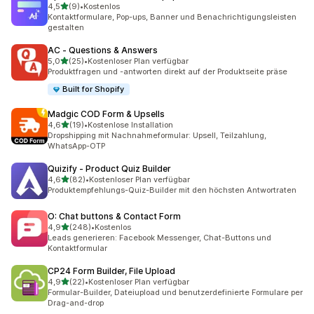
von 5 Sternen
4,5
(9)
•
Kostenlos
9 Rezensionen insgesamt
Kontaktformulare, Pop-ups, Banner und Benachrichtigungsleisten
gestalten
AC ‑ Questions & Answers
von 5 Sternen
5,0
(25)
•
Kostenloser Plan verfügbar
25 Rezensionen insgesamt
Produktfragen und -antworten direkt auf der Produktseite präse
Built for Shopify
Madgic COD Form & Upsells
von 5 Sternen
4,6
(19)
•
Kostenlose Installation
19 Rezensionen insgesamt
Dropshipping mit Nachnahmeformular: Upsell, Teilzahlung,
WhatsApp-OTP
Quizify ‑ Product Quiz Builder
von 5 Sternen
4,6
(82)
•
Kostenloser Plan verfügbar
82 Rezensionen insgesamt
Produktempfehlungs-Quiz-Builder mit den höchsten Antwortraten
O: Chat buttons & Contact Form
von 5 Sternen
4,9
(248)
•
Kostenlos
248 Rezensionen insgesamt
Leads generieren: Facebook Messenger, Chat-Buttons und
Kontaktformular
CP24 Form Builder, File Upload
von 5 Sternen
4,9
(22)
•
Kostenloser Plan verfügbar
22 Rezensionen insgesamt
Formular-Builder, Dateiupload und benutzerdefinierte Formulare per
Drag-and-drop