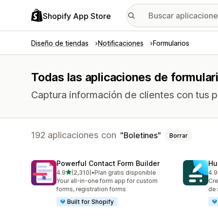
Shopify App Store
Diseño de tiendas
Notificaciones
Formularios
Todas las aplicaciones de formular
Captura información de clientes con tus 
192 aplicaciones con
Boletines
Borrar
Powerful Contact Form Builder
Hu
de 5 estrellas
4.9
(2,310)
•
Plan gratis disponible
4.9
2310 reseñas en total
188
Your all-in-one form app for custom
Cre
forms, registration forms
de 
Built for Shopify