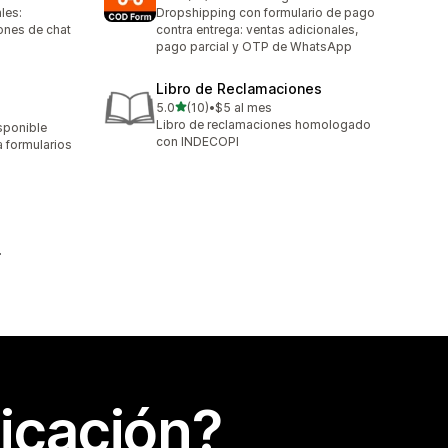
19 reseñas en total
les:
Dropshipping con formulario de pago
nes de chat
contra entrega: ventas adicionales,
pago parcial y OTP de WhatsApp
Libro de Reclamaciones
de 5 estrellas
5.0
(10)
•
$5 al mes
10 reseñas en total
Libro de reclamaciones homologado
sponible
con INDECOPI
 formularios
icación?