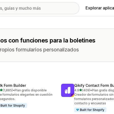
Explorar aplic
ios con funciones para la boletines
propios formularios personalizados
lk Form Builder
Qikify Contact Form Bu
de 5 estrellas
de 5 estrellas
(1,885)
•
Plan gratis disponible
4.9
(409)
•
Plan gratis dis
5 reseñas en total
409 reseñas en total
e formularios elegantes en cuestión
Creador de formularios sin
segundos.
formularios personalizado
contacto y encuestas
Built for Shopify
Built for Shopify