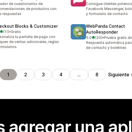
reseñas en total
248 reseñas en total
ador de cuestionarios de
Consigue clientes potencia
omendaciones de productos con
Facebook Messenger, boto
 respuestas
y formulario de contacto
eckout Blocks & Customizer
WebPanda Contact
de 5 estrellas
(11)
•
Gratis
AutoResponder
reseñas en total
sonaliza tu pantalla de pago con
de 5 estrellas
5.0
(20)
•
Prueba gratis di
20 reseñas en total
ques de ventas adicionales, reglas
Respuesta automática para
ormularios.
de contacto y boletines
Siguiente
1
2
3
4
…
8
s agregar una apl