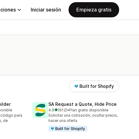
aciones
Iniciar sesión
Empieza gratis
Built for Shopify
ilder
SA Request a Quote, Hide Price
de 5 estrellas
ponible
4.9
(612)
•
Plan gratis disponible
612 reseñas en total
 código para
Solicitar una cotización, ocultar precio,
s, de
hacer una oferta
Built for Shopify