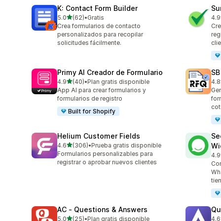
K: Contact Form Builder
Su
de 5 estrellas
5.0
(62)
•
Gratis
4.9
62 reseñas en total
96 
Crea formularios de contacto
Cre
personalizados para recopilar
reg
solicitudes fácilmente.
cli
Primy AI Creador de Formulario
SB
de 5 estrellas
4.9
(40)
•
Plan gratis disponible
4.8
40 reseñas en total
185
App AI para crear formularios y
Gen
formularios de registro
for
cot
Built for Shopify
Helium Customer Fields
Se
de 5 estrellas
4.6
(306)
•
Prueba gratis disponible
Wi
306 reseñas en total
Formularios personalizables para
4.9
119
registrar o aprobar nuevos clientes
Con
Wha
tie
AC ‑ Questions & Answers
Qu
de 5 estrellas
5.0
(25)
•
Plan gratis disponible
4.6