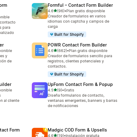
orm
Formful – Contact Form Builder
de 5 estrellas
4.6
(96)
•
Plan gratis disponible
96 reseñas en total
Creador de formularios en varios
onible
idiomas con captcha y campos de
 contacto
carga
s para
nalizado
Built for Shopify
er
POWR Contact Form Builder
de 5 estrellas
ponible
4.6
(662)
•
Plan gratis disponible
662 reseñas en total
les y
Creador de formularios sencillo para
ción de
registros, clientes potenciales y
contactos.
Built for Shopify
uilder
UpForm Contact Form & Popup
de 5 estrellas
ponible
4.5
(9)
•
Gratis
9 reseñas en total
s
Diseña formularios de contacto,
 al cliente
ventanas emergentes, banners y barras
de notificaciones
tact Form
Madgic COD Form & Upsells
de 5 estrellas
4.6
(19)
•
Instalación gratuita