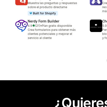
25 reseñas en total
82 
Muestra las preguntas y respuestas
Cre
sobre el producto directame
rec
más
Built for Shopify
Nerdy Form Builder
Ch
de 5 estrellas
4.9
(21)
•
Plan gratis disponible
5.0
21 reseñas en total
11 
Crea formularios para obtener más
Per
clientes potenciales y mejorar el
blo
servicio al cliente
y f
¿Quiere