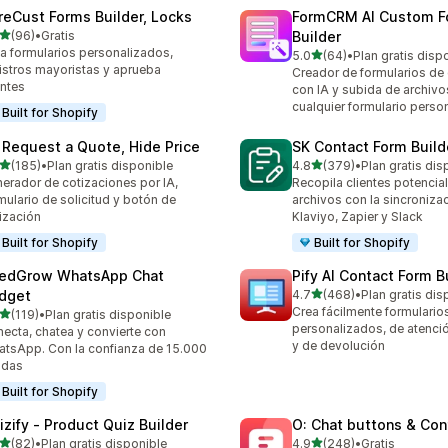
reCust Forms Builder, Locks
FormCRM AI Custom F
de 5 estrellas
(96)
•
Gratis
Builder
reseñas en total
a formularios personalizados,
de 5 estrellas
5.0
(64)
•
Plan gratis disp
64 reseñas en total
istros mayoristas y aprueba
Creador de formularios de
entes
con IA y subida de archivo
cualquier formulario perso
Built for Shopify
 Request a Quote, Hide Price
SK Contact Form Build
de 5 estrellas
de 5 estrellas
(185)
•
Plan gratis disponible
4.8
(379)
•
Plan gratis dis
 reseñas en total
379 reseñas en total
erador de cotizaciones por IA,
Recopila clientes potencia
mulario de solicitud y botón de
archivos con la sincroniza
ización
Klaviyo, Zapier y Slack
Built for Shopify
Built for Shopify
edGrow WhatsApp Chat
Pify AI Contact Form B
de 5 estrellas
dget
4.7
(468)
•
Plan gratis dis
468 reseñas en total
Crea fácilmente formulario
de 5 estrellas
(119)
•
Plan gratis disponible
 reseñas en total
personalizados, de atención
ecta, chatea y convierte con
y de devolución
tsApp. Con la confianza de 15.000
ndas
Built for Shopify
izify ‑ Product Quiz Builder
O: Chat buttons & Con
de 5 estrellas
de 5 estrellas
(82)
•
Plan gratis disponible
4.9
(248)
•
Gratis