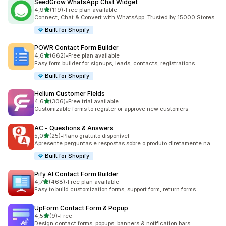
SeedGrow WhatsApp Chat Widget
de 5 estrelas
4,9
(119)
•
Free plan available
119 total de avaliações
Connect, Chat & Convert with WhatsApp. Trusted by 15000 Stores
Built for Shopify
POWR Contact Form Builder
de 5 estrelas
4,6
(662)
•
Free plan available
662 total de avaliações
Easy form builder for signups, leads, contacts, registrations.
Built for Shopify
Helium Customer Fields
de 5 estrelas
4,6
(306)
•
Free trial available
306 total de avaliações
Customizable forms to register or approve new customers
AC ‑ Questions & Answers
de 5 estrelas
5,0
(25)
•
Plano gratuito disponível
25 total de avaliações
Apresente perguntas e respostas sobre o produto diretamente na
Built for Shopify
Pify AI Contact Form Builder
de 5 estrelas
4,7
(468)
•
Free plan available
468 total de avaliações
Easy to build customization forms, support form, return forms
UpForm Contact Form & Popup
de 5 estrelas
4,5
(9)
•
Free
9 total de avaliações
Design contact forms, popups, banners & notification bars