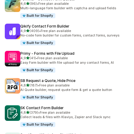
de 5 estrelas
4,6
(96)
•
Free plan available
96 total de avaliações
Multi-language form builder with captcha and upload fields
Built for Shopify
Qikify Contact Form Builder
de 5 estrelas
4,9
(409)
•
Free plan available
409 total de avaliações
No-code form builder for custom forms, contact forms, surveys
Built for Shopify
Primy ‑ Forms with File Upload
de 5 estrelas
4,9
(41)
•
Free plan available
41 total de avaliações
Easy Form builder with file upload for any contact forms, AI
Built for Shopify
SB Request a Quote, Hide Price
de 5 estrelas
4,8
(187)
•
Free plan available
187 total de avaliações
AI Quote builder, request quote form & get a quote button
Built for Shopify
SK Contact Form Builder
de 5 estrelas
4,8
(379)
•
Free plan available
379 total de avaliações
Collect leads & files with Klaviyo, Zapier and Slack sync
Built for Shopify