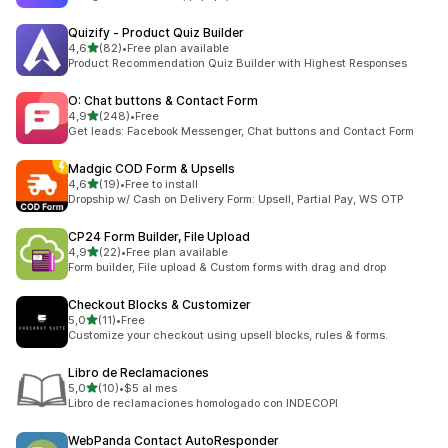
Quizify ‑ Product Quiz Builder
de 5 estrelas
4,6
(82)
•
Free plan available
82 total de avaliações
Product Recommendation Quiz Builder with Highest Responses
O: Chat buttons & Contact Form
de 5 estrelas
4,9
(248)
•
Free
248 total de avaliações
Get leads: Facebook Messenger, Chat buttons and Contact Form
Madgic COD Form & Upsells
de 5 estrelas
4,6
(19)
•
Free to install
19 total de avaliações
Dropship w/ Cash on Delivery Form: Upsell, Partial Pay, WS OTP
CP24 Form Builder, File Upload
de 5 estrelas
4,9
(22)
•
Free plan available
22 total de avaliações
Form builder, File upload & Custom forms with drag and drop
Checkout Blocks & Customizer
de 5 estrelas
5,0
(11)
•
Free
11 total de avaliações
Customize your checkout using upsell blocks, rules & forms.
Libro de Reclamaciones
de 5 estrelas
5,0
(10)
•
$5 al mes
10 total de avaliações
Libro de reclamaciones homologado con INDECOPI
WebPanda Contact AutoResponder