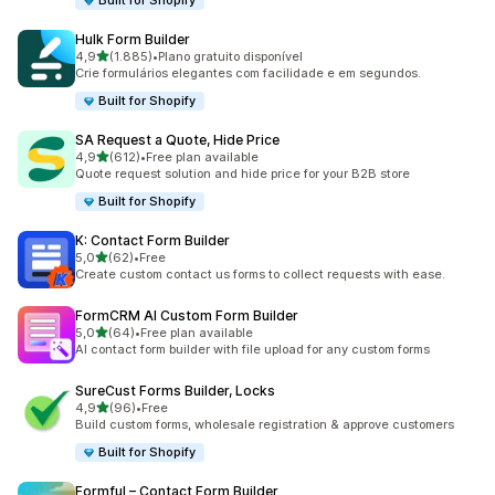
Built for Shopify
Hulk Form Builder
de 5 estrelas
4,9
(1.885)
•
Plano gratuito disponível
1885 total de avaliações
Crie formulários elegantes com facilidade e em segundos.
Built for Shopify
SA Request a Quote, Hide Price
de 5 estrelas
4,9
(612)
•
Free plan available
612 total de avaliações
Quote request solution and hide price for your B2B store
Built for Shopify
K: Contact Form Builder
de 5 estrelas
5,0
(62)
•
Free
62 total de avaliações
Create custom contact us forms to collect requests with ease.
FormCRM AI Custom Form Builder
de 5 estrelas
5,0
(64)
•
Free plan available
64 total de avaliações
AI contact form builder with file upload for any custom forms
SureCust Forms Builder, Locks
de 5 estrelas
4,9
(96)
•
Free
96 total de avaliações
Build custom forms, wholesale registration & approve customers
Built for Shopify
Formful – Contact Form Builder