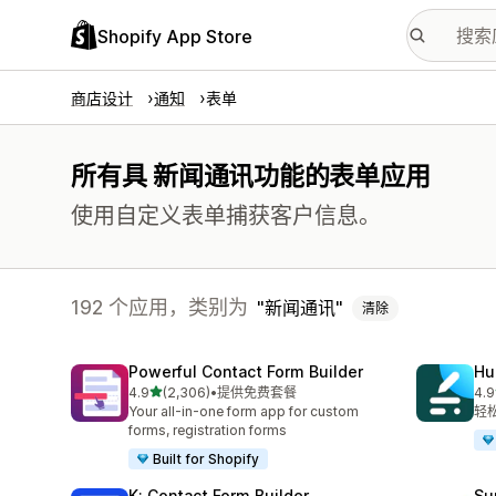
Shopify App Store
商店设计
通知
表单
所有具 新闻通讯功能的表单应用
使用自定义表单捕获客户信息。
192 个应用，类别为
新闻通讯
清除
Powerful Contact Form Builder
Hu
星（满分 5 星）
4.9
(2,306)
•
提供免费套餐
4.9
总共 2306 条评论
总共
Your all-in-one form app for custom
轻
forms, registration forms
Built for Shopify
K: Contact Form Builder
Su