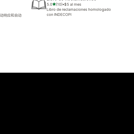
星（满分 5 星）
5.0
(10)
•
$5 al mes
总共 10 条评论
Libro de reclamaciones homologado
con INDECOPI
动响应和自动