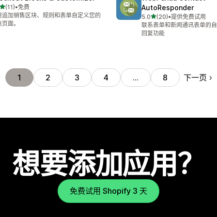
星（满分 5 星）
(11)
•
免费
AutoResponder
 11 条评论
用追加销售区块、规则和表单自定义您的
星（满分 5 星）
5.0
(20)
•
提供免费试用
总共 20 条评论
账页面。
联系表单和新闻通讯表单的自
回复功能
下一页
1
2
3
4
…
8
想要添加应用？
免费试用 Shopify 3 天