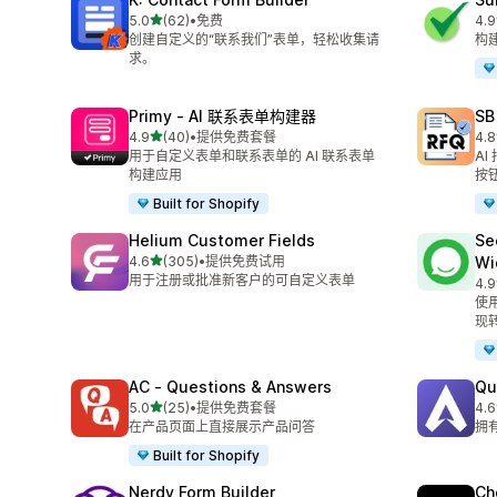
星（满分 5 星）
5.0
(62)
•
免费
4.9
总共 62 条评论
总共
创建自定义的“联系我们”表单，轻松收集请
构
求。
Primy ‑ AI 联系表单构建器
SB
星（满分 5 星）
4.9
(40)
•
提供免费套餐
4.8
总共 40 条评论
总共
用于自定义表单和联系表单的 AI 联系表单
A
构建应用
按
Built for Shopify
Helium Customer Fields
Se
星（满分 5 星）
4.6
(305)
•
提供免费试用
Wi
总共 305 条评论
用于注册或批准新客户的可自定义表单
4.9
总共
使用
现转
AC ‑ Questions & Answers
Qu
星（满分 5 星）
5.0
(25)
•
提供免费套餐
4.6
总共 25 条评论
总共
在产品页面上直接展示产品问答
拥
Built for Shopify
Nerdy Form Builder
Ch