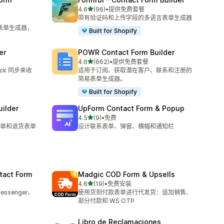
星（满分 5 星）
4.6
(96)
•
提供免费套餐
总共 96 条评论
带有验证码和上传字段的多语言表单生成器
系表单生成器，
Built for Shopify
er
POWR Contact Form Builder
星（满分 5 星）
4.6
(662)
•
提供免费套餐
总共 662 条评论
lack 同步来收
适用于订阅、获取潜在客户、联系和注册的
简易表单生成器。
Built for Shopify
uilder
UpForm Contact Form & Popup
星（满分 5 星）
4.5
(9)
•
免费
总共 9 条评论
单和退货表单
设计联系表单、弹窗、横幅和通知栏
tact Form
Madgic COD Form & Upsells
星（满分 5 星）
4.6
(19)
•
免费安装
总共 19 条评论
ssenger、
使用货到付款表单进行代发货：追加销售、
部分付款和 WS OTP
Libro de Reclamaciones