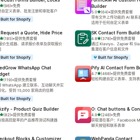
星（满分 5 星）
(96)
•
免费
Builder
 96 条评论
建自定义表单、批发注册和审批客户
星（满分 5 星）
5.0
(64)
•
提供免费套餐
总共 64 条评论
带有文件上传功能的 AI 联
Built for Shopify
适用于任何自定义表单
 Request a Quote, Hide Price
SK Contact Form Build
星（满分 5 星）
星（满分 5 星）
(185)
•
提供免费套餐
4.8
(378)
•
提供免费套餐
 185 条评论
总共 378 条评论
I 报价生成器、请求报价表单及获取报价
通过 Klaviyo、Zapier 和 S
钮
集潜在客户信息和文件
Built for Shopify
Built for Shopify
edGrow WhatsApp Chat
Pify AI Contact Form B
星（满分 5 星）
dget
4.7
(468)
•
提供免费套餐
总共 468 条评论
轻松构建自定义表单、支持表
星（满分 5 星）
(119)
•
提供免费套餐
 119 条评论
 WhatsApp 建立联系、互动聊天并实
化。受到 15,000 家商店的信赖
Built for Shopify
izify ‑ Product Quiz Builder
O: Chat buttons & Con
星（满分 5 星）
星（满分 5 星）
(82)
•
提供免费套餐
4.9
(248)
•
免费
 82 条评论
总共 248 条评论
有极高回复率的产品推荐测试构建器
获取潜在客户：Facebook Me
聊天按钮和联系表单
eckout Blocks & Customizer
WebPanda Contact