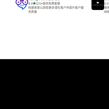
星（满分 5 星）
4.9
(21)
•
提供免费套餐
5.0
总共 21 条评论
总共
构建表单以获取更多潜在客户并提升客户服
使
务质量
结