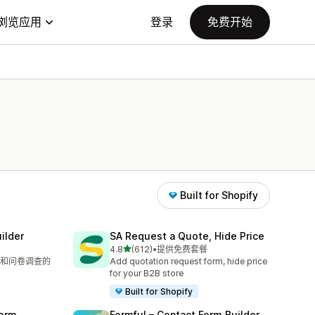
浏览应用
登录
免费开始
Built for Shopify
ilder
SA Request a Quote, Hide Price
星（满分 5 星）
4.8
(612)
•
提供免费套餐
总共 612 条评论
和问卷调查的
Add quotation request form, hide price
for your B2B store
Built for Shopify
orm
Formful – Contact Form Builder