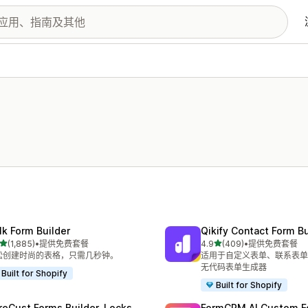
lk Form Builder
Qikify Contact Form Bu
星（满分 5 星）
星（满分 5 星）
(1,885)
•
提供免费套餐
4.9
(409)
•
提供免费套餐
 1885 条评论
总共 409 条评论
松创建时尚的表格，只需几秒钟。
适用于自定义表单、联系表单
无代码表单生成器
Built for Shopify
Built for Shopify
reCust Forms Builder, Locks
FormCRM AI Custom F