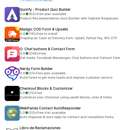
Quizify ‑ Product Quiz Builder
/ 5 tähteä
4,6
(82)
•
Free plan available
82 arvostelua yhteensä
Product Recommendation Quiz Builder with Highest Responses
Madgic COD Form & Upsells
/ 5 tähteä
4,6
(19)
•
Free to install
19 arvostelua yhteensä
Dropship w/ Cash on Delivery Form: Upsell, Partial Pay, WS OTP
O: Chat buttons & Contact Form
/ 5 tähteä
4,9
(248)
•
Free
248 arvostelua yhteensä
Get leads: Facebook Messenger, Chat buttons and Contact Form
Nerdy Form Builder
/ 5 tähteä
4,9
(21)
•
Free plan available
21 arvostelua yhteensä
Build forms to get more leads and improve customer service
Checkout Blocks & Customizer
/ 5 tähteä
5,0
(11)
•
Free
11 arvostelua yhteensä
Customize your checkout using upsell blocks, rules & forms.
WebPanda Contact AutoResponder
/ 5 tähteä
5,0
(20)
•
Free trial available
20 arvostelua yhteensä
Auto response & auto reply for contact and newsletter forms
Libro de Reclamaciones