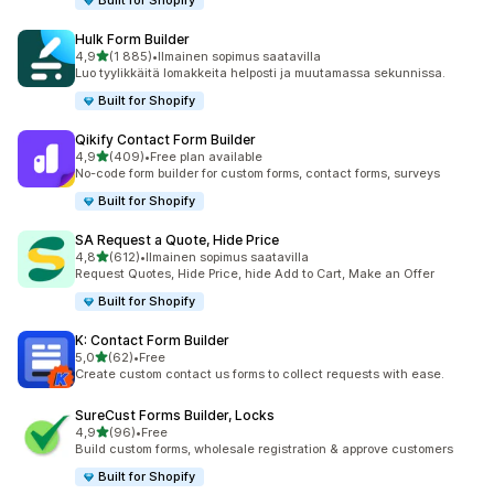
Built for Shopify
Hulk Form Builder
/ 5 tähteä
4,9
(1 885)
•
Ilmainen sopimus saatavilla
1885 arvostelua yhteensä
Luo tyylikkäitä lomakkeita helposti ja muutamassa sekunnissa.
Built for Shopify
Qikify Contact Form Builder
/ 5 tähteä
4,9
(409)
•
Free plan available
409 arvostelua yhteensä
No-code form builder for custom forms, contact forms, surveys
Built for Shopify
SA Request a Quote, Hide Price
/ 5 tähteä
4,8
(612)
•
Ilmainen sopimus saatavilla
612 arvostelua yhteensä
Request Quotes, Hide Price, hide Add to Cart, Make an Offer
Built for Shopify
K: Contact Form Builder
/ 5 tähteä
5,0
(62)
•
Free
62 arvostelua yhteensä
Create custom contact us forms to collect requests with ease.
SureCust Forms Builder, Locks
/ 5 tähteä
4,9
(96)
•
Free
96 arvostelua yhteensä
Build custom forms, wholesale registration & approve customers
Built for Shopify