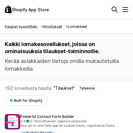
Shopify App Store
Kaupan suunnittelu
Ilmoitukset
Lomakkeet
Kaikki lomakesovellukset, joissa on
ominaisuuksia tilaukset-toiminnoille.
Kerää asiakkaiden tietoja omilla mukautetuilla
lomakkeilla.
192 sovellusta haulla
Tilaukset
Tyhjennä
Built for Shopify
Powerful Contact Form Builder
/ 5 tähteä
4,9
(2 302)
•
Ilmainen sopimus saatavilla
2302 arvostelua yhteensä
Your all-in-one form app for custom forms, registration forms