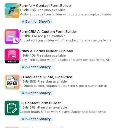
Formful – Contact Form Builder
/ 5 tähteä
4,6
(96)
•
Free plan available
96 arvostelua yhteensä
Multi-language form builder with captcha and upload fields
Built for Shopify
FormCRM AI Custom Form Builder
/ 5 tähteä
5,0
(64)
•
Free plan available
64 arvostelua yhteensä
AI contact form builder with file upload for any custom forms
Primy AI Forms Builder +Upload
/ 5 tähteä
4,9
(40)
•
Free plan available
40 arvostelua yhteensä
Easy Form builder with file upload for any contact forms, AI
Built for Shopify
SB Request a Quote, Hide Price
/ 5 tähteä
4,8
(185)
•
Free plan available
185 arvostelua yhteensä
AI Quote builder, request quote form & get a quote button
Built for Shopify
SK Contact Form Builder
/ 5 tähteä
4,8
(378)
•
Free plan available
378 arvostelua yhteensä
Collect leads & files with Klaviyo, Zapier and Slack sync
Built for Shopify