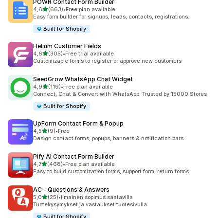
POWR Contact Form Builder
/ 5 tähteä
4,6
(663)
•
Free plan available
663 arvostelua yhteensä
Easy form builder for signups, leads, contacts, registrations.
Built for Shopify
Helium Customer Fields
/ 5 tähteä
4,6
(305)
•
Free trial available
305 arvostelua yhteensä
Customizable forms to register or approve new customers
SeedGrow WhatsApp Chat Widget
/ 5 tähteä
4,9
(119)
•
Free plan available
119 arvostelua yhteensä
Connect, Chat & Convert with WhatsApp. Trusted by 15000 Stores
Built for Shopify
UpForm Contact Form & Popup
/ 5 tähteä
4,5
(9)
•
Free
9 arvostelua yhteensä
Design contact forms, popups, banners & notification bars
Pify AI Contact Form Builder
/ 5 tähteä
4,7
(468)
•
Free plan available
468 arvostelua yhteensä
Easy to build customization forms, support form, return forms
AC ‑ Questions & Answers
/ 5 tähteä
5,0
(25)
•
Ilmainen sopimus saatavilla
25 arvostelua yhteensä
Tuotekysymykset ja vastaukset tuotesivulla
Built for Shopify