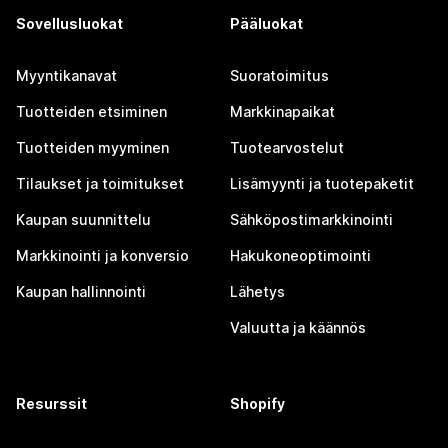
Sovellusluokat
Pääluokat
Myyntikanavat
Suoratoimitus
Tuotteiden etsiminen
Markkinapaikat
Tuotteiden myyminen
Tuotearvostelut
Tilaukset ja toimitukset
Lisämyynti ja tuotepaketit
Kaupan suunnittelu
Sähköpostimarkkinointi
Markkinointi ja konversio
Hakukoneoptimointi
Kaupan hallinnointi
Lähetys
Valuutta ja käännös
Resurssit
Shopify